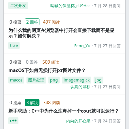
二次开发
呐喊的保温杯_cU9Hcc
7 月 28 日提问
0
2
497
投票
回答
阅读
为什么我的网页在浏览器中打开会直接下载而不是显
示？如何解决？
trae
Feng_Yu
7 月 27 日回答
0
0
509
投票
回答
阅读
macOS下如何无损打开jxr图片文件？
macos
图片处理
png
imagemagick
jpg
认真的鼠标
7 月 27 日提问
0
3
748
投票
解决
阅读
新手求助：C++中为什么注释掉一个cout就可以运行？
c++
内向的开心果
7 月 24 日回答