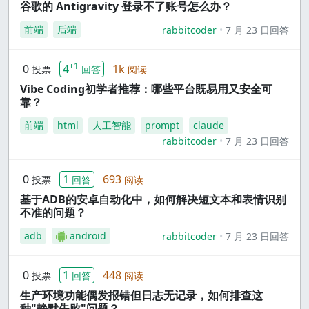
谷歌的 Antigravity 登录不了账号怎么办？
前端
后端
rabbitcoder
7 月 23 日回答
+1
0
4
1k
投票
回答
阅读
Vibe Coding初学者推荐：哪些平台既易用又安全可
靠？
前端
html
人工智能
prompt
claude
rabbitcoder
7 月 23 日回答
0
1
693
投票
回答
阅读
基于ADB的安卓自动化中，如何解决短文本和表情识别
不准的问题？
adb
android
rabbitcoder
7 月 23 日回答
0
1
448
投票
回答
阅读
生产环境功能偶发报错但日志无记录，如何排查这
种"静默失败"问题？