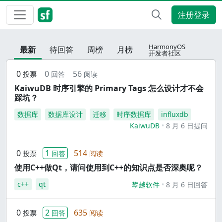
注册登录
HarmonyOS
最新
待回答
周榜
月榜
开发者社区
0
0
56
投票
回答
阅读
KaiwuDB 时序引擎的 Primary Tags 怎么设计才不会
踩坑？
数据库
数据库设计
迁移
时序数据库
influxdb
KaiwuDB
8 月 6 日提问
0
1
514
投票
回答
阅读
使用C++做Qt，请问使用到C++的知识点是否深奥呢？
c++
qt
攀越软件
8 月 6 日回答
0
2
635
投票
回答
阅读