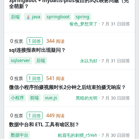
SpringBoot + mybatis-plus项目的SQL映射问题（完
全萌新？
后端
java
springboot
spring
银色_梦想哭了
7 月 31 日回答
0
1
344
投票
回答
阅读
sql连接报表时出现疑问？
sqlserver
后端
永以为好
7 月 31 日回答
0
1
541
投票
回答
阅读
微信小程序拍摄视频时长2分钟之后结束拍摄无响应？
小程序
前端
vue.js
黑暗的光明
7 月 30 日回答
0
1
449
投票
回答
阅读
数据中台和 ETL 工具有啥区别？
数据中台
粗眉毛的刺猬_r5Yeh
7 月 30 日回答