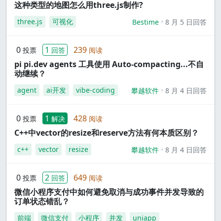
这种类型的地图怎么用three.js制作?
three.js
可视化
Bestime
8 月 5 日回答
0
1
239
投票
回答
阅读
pi pi.dev agents 工具使用 Auto-compacting...不自
动继续？
agent
ai开发
vibe-coding
攀越软件
8 月 4 日回答
0
1
428
投票
解决
阅读
C++中vector的resize和reserve方法有何本质区别？
c++
vector
resize
攀越软件
8 月 4 日回答
0
2
649
投票
回答
阅读
微信小程序支付中如何避免取消与成功事件并发导致的
订单状态错乱？
前端
微信支付
小程序
并发
uniapp