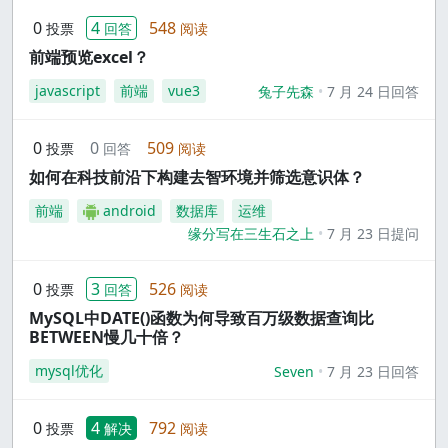
0
4
548
投票
回答
阅读
前端预览excel？
javascript
前端
vue3
兔子先森
7 月 24 日回答
0
0
509
投票
回答
阅读
如何在科技前沿下构建去智环境并筛选意识体？
前端
android
数据库
运维
缘分写在三生石之上
7 月 23 日提问
0
3
526
投票
回答
阅读
MySQL中DATE()函数为何导致百万级数据查询比
BETWEEN慢几十倍？
mysql优化
Seven
7 月 23 日回答
0
4
792
投票
解决
阅读