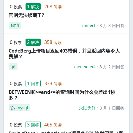
0
1
268
投票
解决
阅读
官网无法续期了?
amh
iomect
8 月 3 日回答
0
2
358
投票
解决
阅读
CodeBerg上传项目返回403错误，并且返回内容令人
费解？
git
eieiieieiei4
8 月 2 日回答
0
1
333
投票
回答
阅读
BETWEEN和>=and<=的查询时间为什么会差出1秒
多？
mysql
永以为好
8 月 1 日回答
0
3
465
投票
回答
阅读