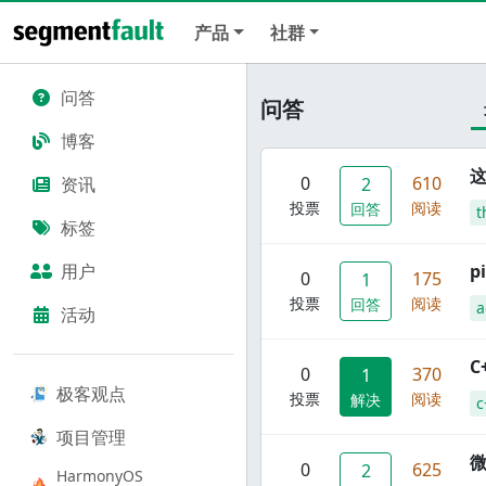
产品
社群
问答
问答
博客
这
0
610
资讯
2
投票
阅读
回答
t
标签
用户
p
0
175
1
投票
阅读
回答
a
活动
C
0
370
1
极客观点
投票
阅读
解决
c
项目管理
0
625
2
HarmonyOS