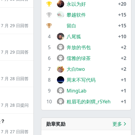
永以为好
+20
攀越软件
+15
留白
+15
7 月 29 日回答
4
八尾狐
+10
5
奔放的书包
+2
7 月 29 日回答
6
儒雅的绿茶
+2
7
大白two
+2
7 月 28 日回答
8
周末不写代码
+1
9
MingLab
+1
10
粗眉毛的刺猬_r5Yeh
+1
7 月 28 日提问
决？
勋章奖励
更多
7 月 27 日回答