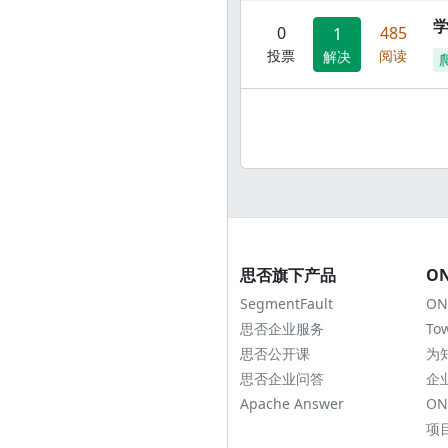
0
485
1
投票
阅读
解决
思否旗下产品
O
SegmentFault
ON
思否企业服务
To
思否公开课
为
思否企业问答
企
Apache Answer
ON
项