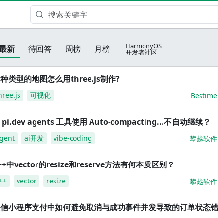
HarmonyOS
最新
待回答
周榜
月榜
开发者社区
种类型的地图怎么用three.js制作?
hree.js
可视化
Bestime
i pi.dev agents 工具使用 Auto-compacting...不自动继续？
gent
ai开发
vibe-coding
攀越软件
++中vector的resize和reserve方法有何本质区别？
++
vector
resize
攀越软件
微信小程序支付中如何避免取消与成功事件并发导致的订单状态