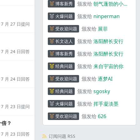
颁发给
朝气蓬勃的小熊
博客新秀
猫_S5wJ6
颁发给
ninperman
火爆问题
7 月 27 日提问
颁发给
展菲
受欢迎问题
颁发给
洛阳醉长安行
长文达人
7 月 24 日回答
颁发给
洛阳醉长安行
博客新秀
颁发给
来自宇宙的你
经典问题
颁发给
逐梦AI
受欢迎问题
7 月 24 日回答
颁发给
sgosky
经典问题
颁发给
挥手凝淡墨
火爆问题
7 月 23 日提问
颁发给
626
受欢迎问题
十倍？
7 月 23 日回答
订阅问题 RSS