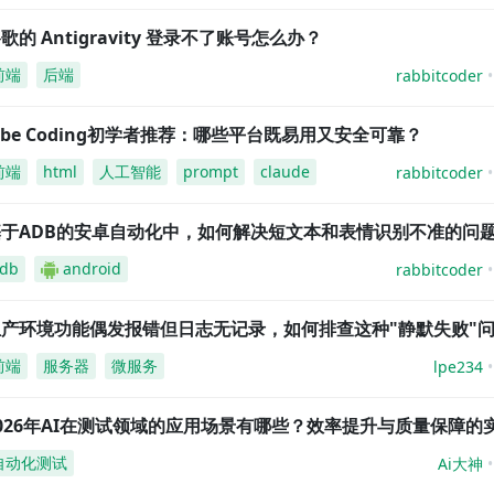
歌的 Antigravity 登录不了账号怎么办？
前端
后端
rabbitcoder
ibe Coding初学者推荐：哪些平台既易用又安全可靠？
前端
html
人工智能
prompt
claude
rabbitcoder
基于ADB的安卓自动化中，如何解决短文本和表情识别不准的问
db
android
rabbitcoder
生产环境功能偶发报错但日志无记录，如何排查这种"静默失败"
前端
服务器
微服务
lpe234
026年AI在测试领域的应用场景有哪些？效率提升与质量保障的
自动化测试
Ai大神