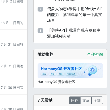
8 月 2 日回答
鸿蒙人物志x朱博｜把“全栈+ AI”
7
的能力，落到鸿蒙的每一个真实
场景
8 月 1 日回答
【剪映API】批量向现有草稿中
8
添加视频素材
7 月 31 日回答
赞助推荐
合作咨询
7 月 31 日回答
HarmonyOS 开发者社区
7 月 30 日回答
7 天贡献
问答
文章
全部
7 月 30 日回答