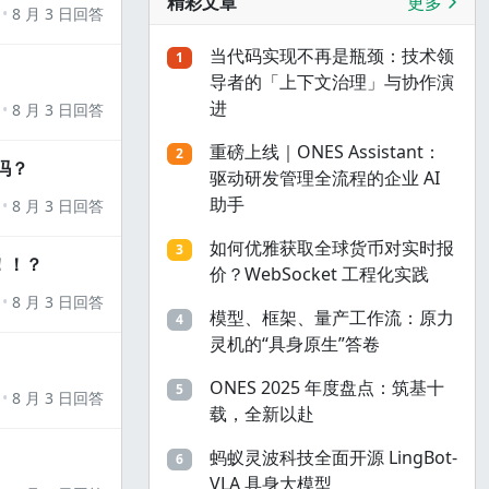
精彩文章
更多
8 月 3 日回答
当代码实现不再是瓶颈：技术领
1
导者的「上下文治理」与协作演
进
8 月 3 日回答
重磅上线｜ONES Assistant：
2
吗？
驱动研发管理全流程的企业 AI
助手
8 月 3 日回答
如何优雅获取全球货币对实时报
3
！！？
价？WebSocket 工程化实践
8 月 3 日回答
模型、框架、量产工作流：原力
4
灵机的“具身原生”答卷
ONES 2025 年度盘点：筑基十
5
8 月 3 日回答
载，全新以赴
蚂蚁灵波科技全面开源 LingBot-
6
VLA 具身大模型