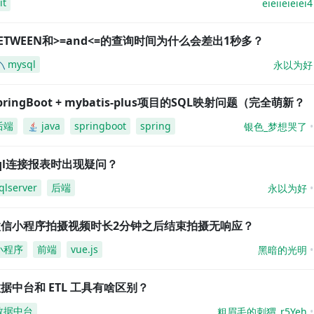
it
eieiieieiei4
ETWEEN和>=and<=的查询时间为什么会差出1秒多？
mysql
永以为好
pringBoot + mybatis-plus项目的SQL映射问题（完全萌新？
后端
java
springboot
spring
银色_梦想哭了
ql连接报表时出现疑问？
qlserver
后端
永以为好
微信小程序拍摄视频时长2分钟之后结束拍摄无响应？
小程序
前端
vue.js
黑暗的光明
据中台和 ETL 工具有啥区别？
数据中台
粗眉毛的刺猬_r5Yeh