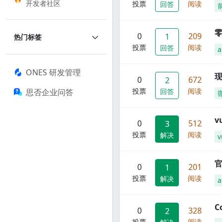
开发者社区
投票
阅读
回答
零
0
209
1
热门标签
投票
阅读
回答
a
ONES 研发管理
现
0
672
2
投票
阅读
思否企业问答
回答
0
512
3
投票
阅读
解决
v
官
0
201
1
投票
阅读
解决
C
0
328
2
投票
阅读