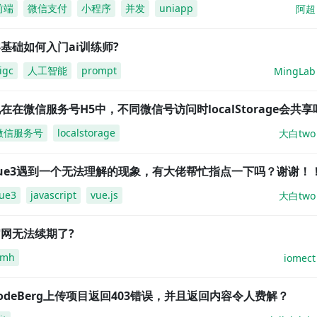
前端
微信支付
小程序
并发
uniapp
阿超
基础如何入门ai训练师?
igc
人工智能
prompt
MingLab
在在微信服务号H5中，不同微信号访问时localStorage会共享
微信服务号
localstorage
大白two
vue3遇到一个无法理解的现象，有大佬帮忙指点一下吗？谢谢！
ue3
javascript
vue.js
大白two
网无法续期了?
amh
iomect
odeBerg上传项目返回403错误，并且返回内容令人费解？