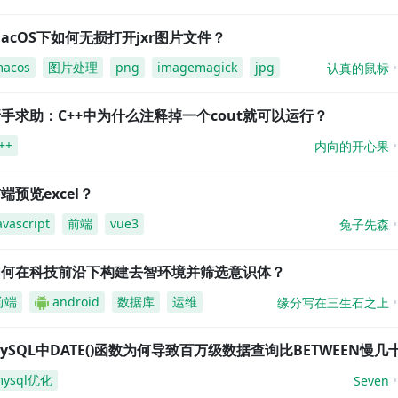
acOS下如何无损打开jxr图片文件？
acos
图片处理
png
imagemagick
jpg
认真的鼠标
手求助：C++中为什么注释掉一个cout就可以运行？
++
内向的开心果
端预览excel？
avascript
前端
vue3
兔子先森
如何在科技前沿下构建去智环境并筛选意识体？
前端
android
数据库
运维
缘分写在三生石之上
ySQL中DATE()函数为何导致百万级数据查询比BETWEEN慢几
mysql优化
Seven