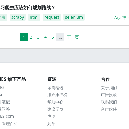
学习爬虫应该如何规划路线？
爬虫
scrapy
html
request
selenium
Ai大神
(current)
More
1
2
3
4
5
…
下一页
NES 旗下产品
资源
合作
ES
每周精选
关于我们
wer
用户排行榜
广告投放
知笔记
帮助中心
联系我们
业问答
建议反馈
合作伙伴
ES.com
声望
目管理百科
勋章