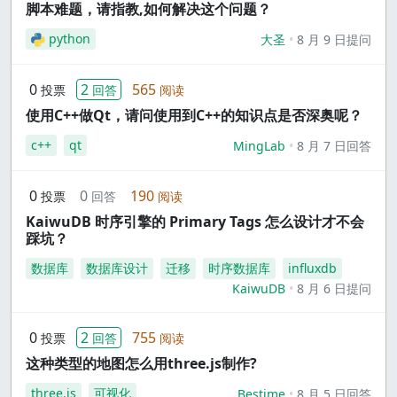
脚本难题，请指教,如何解决这个问题？
python
大圣
8 月 9 日提问
0
2
565
投票
回答
阅读
使用C++做Qt，请问使用到C++的知识点是否深奥呢？
c++
qt
MingLab
8 月 7 日回答
0
0
190
投票
回答
阅读
KaiwuDB 时序引擎的 Primary Tags 怎么设计才不会
踩坑？
数据库
数据库设计
迁移
时序数据库
influxdb
KaiwuDB
8 月 6 日提问
0
2
755
投票
回答
阅读
这种类型的地图怎么用three.js制作?
three.js
可视化
Bestime
8 月 5 日回答