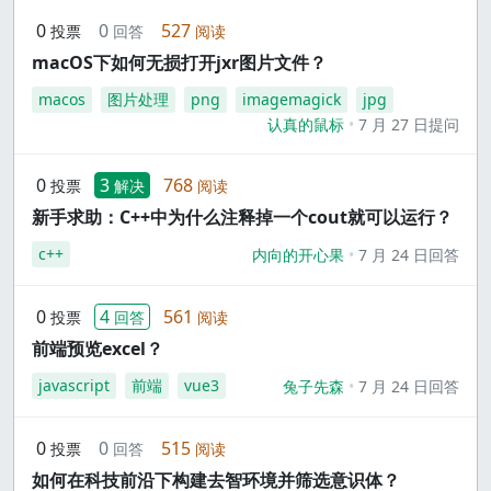
0
0
527
投票
回答
阅读
macOS下如何无损打开jxr图片文件？
macos
图片处理
png
imagemagick
jpg
认真的鼠标
7 月 27 日提问
0
3
768
投票
解决
阅读
新手求助：C++中为什么注释掉一个cout就可以运行？
c++
内向的开心果
7 月 24 日回答
0
4
561
投票
回答
阅读
前端预览excel？
javascript
前端
vue3
兔子先森
7 月 24 日回答
0
0
515
投票
回答
阅读
如何在科技前沿下构建去智环境并筛选意识体？