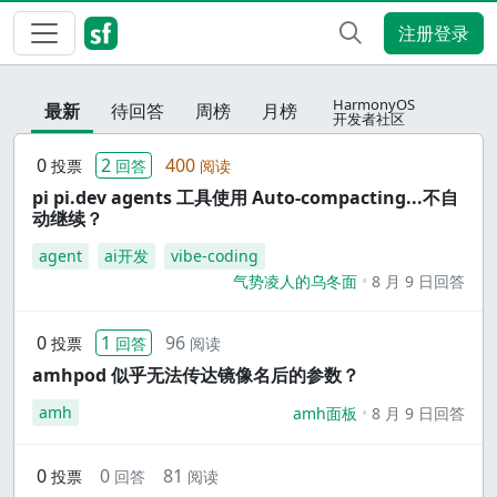
注册登录
HarmonyOS
最新
待回答
周榜
月榜
开发者社区
0
2
400
投票
回答
阅读
pi pi.dev agents 工具使用 Auto-compacting...不自
动继续？
agent
ai开发
vibe-coding
气势凌人的乌冬面
8 月 9 日回答
0
1
96
投票
回答
阅读
amhpod 似乎无法传达镜像名后的参数？
amh
amh面板
8 月 9 日回答
0
0
81
投票
回答
阅读