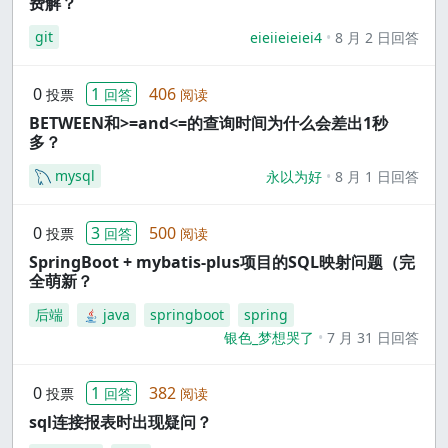
费解？
git
eieiieieiei4
8 月 2 日回答
0
1
406
投票
回答
阅读
BETWEEN和>=and<=的查询时间为什么会差出1秒
多？
mysql
永以为好
8 月 1 日回答
0
3
500
投票
回答
阅读
SpringBoot + mybatis-plus项目的SQL映射问题（完
全萌新？
后端
java
springboot
spring
银色_梦想哭了
7 月 31 日回答
0
1
382
投票
回答
阅读
sql连接报表时出现疑问？