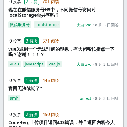
0
2
701
投票
回答
阅读
现在在微信服务号H5中，不同微信号访问时
localStorage会共享吗？
微信服务号
localstorage
大白two
8 月 3 日回答
0
3
571
投票
解决
阅读
vue3遇到一个无法理解的现象，有大佬帮忙指点一下
吗？谢谢！！！？
vue3
javascript
vue.js
大白two
8 月 3 日回答
0
1
445
投票
解决
阅读
官网无法续期了?
amh
iomect
8 月 3 日回答
0
2
450
投票
解决
阅读
CodeBerg上传项目返回403错误，并且返回内容令人