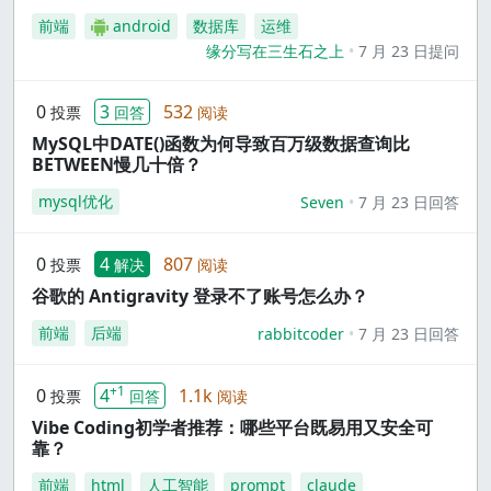
前端
android
数据库
运维
缘分写在三生石之上
7 月 23 日提问
0
3
532
投票
回答
阅读
MySQL中DATE()函数为何导致百万级数据查询比
BETWEEN慢几十倍？
mysql优化
Seven
7 月 23 日回答
0
4
807
投票
解决
阅读
谷歌的 Antigravity 登录不了账号怎么办？
前端
后端
rabbitcoder
7 月 23 日回答
+1
0
4
1.1k
投票
回答
阅读
Vibe Coding初学者推荐：哪些平台既易用又安全可
靠？
前端
html
人工智能
prompt
claude