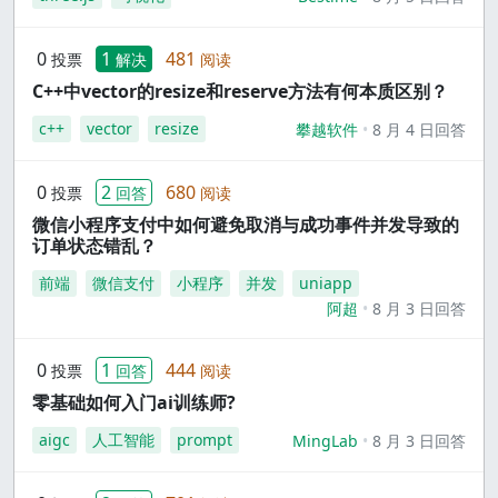
0
1
481
投票
解决
阅读
C++中vector的resize和reserve方法有何本质区别？
c++
vector
resize
攀越软件
8 月 4 日回答
0
2
680
投票
回答
阅读
微信小程序支付中如何避免取消与成功事件并发导致的
订单状态错乱？
前端
微信支付
小程序
并发
uniapp
阿超
8 月 3 日回答
0
1
444
投票
回答
阅读
零基础如何入门ai训练师?
aigc
人工智能
prompt
MingLab
8 月 3 日回答