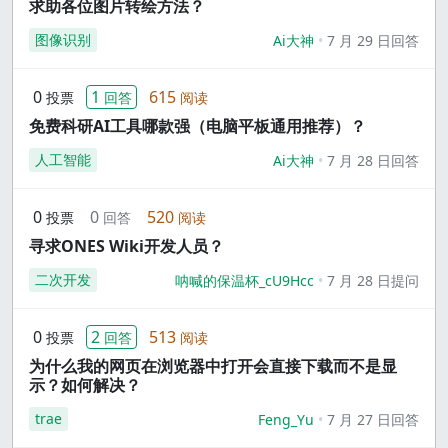
求助各位图片转绘方法？
图像识别
Ai大神
7 月 29 日回答
0
1
615
投票
回答
阅读
免费科研AI工具哪款强（电脑平板通用推荐）？
人工智能
Ai大神
7 月 28 日回答
0
0
520
投票
回答
阅读
寻求ONES Wiki开发人员？
二次开发
呐喊的保温杯_cU9Hcc
7 月 28 日提问
0
2
513
投票
回答
阅读
为什么我的网页在浏览器中打开会直接下载而不是显
示？如何解决？
trae
Feng_Yu
7 月 27 日回答