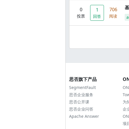
0
706
1
投票
阅读
回答
a
思否旗下产品
O
SegmentFault
ON
思否企业服务
To
思否公开课
为
思否企业问答
企
Apache Answer
ON
项