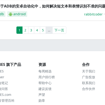
基于ADB的安卓自动化中，如何解决短文本和表情识别不准的问
db
android
rabbitcoder
(current)
More
1
2
3
4
5
…
下一页
NES 旗下产品
资源
合作
ES
每周精选
关于我们
wer
用户排行榜
广告投放
知笔记
帮助中心
联系我们
业问答
建议反馈
合作伙伴
ES.com
声望
目管理百科
勋章