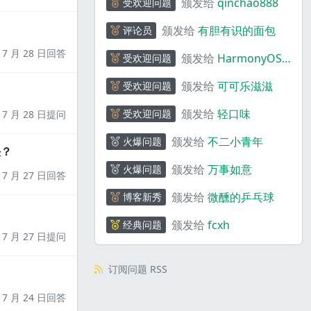
颁发给
qinchao888
受欢迎问题
颁发给
有胆有识的面包
评论员
7 月 28 日回答
颁发给
HarmonyOS
受欢迎问题
助手
颁发给
可可乐滋滋
受欢迎问题
颁发给
轻口味
受欢迎问题
7 月 28 日提问
颁发给
不二小青年
火爆问题
决？
颁发给
万事如意
火爆问题
7 月 27 日回答
颁发给
微醺的乒乓球
博客新秀
颁发给
fcxh
经典问题
7 月 27 日提问
订阅问题 RSS
7 月 24 日回答