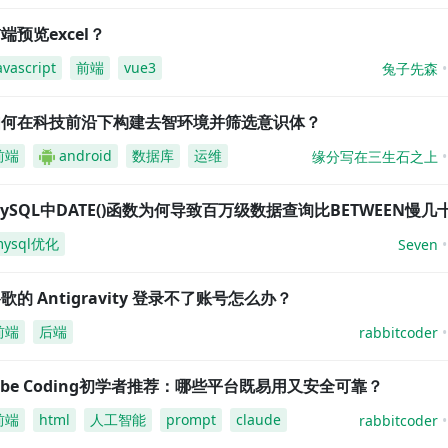
端预览excel？
avascript
前端
vue3
兔子先森
如何在科技前沿下构建去智环境并筛选意识体？
前端
android
数据库
运维
缘分写在三生石之上
ySQL中DATE()函数为何导致百万级数据查询比BETWEEN慢几
mysql优化
Seven
歌的 Antigravity 登录不了账号怎么办？
前端
后端
rabbitcoder
ibe Coding初学者推荐：哪些平台既易用又安全可靠？
前端
html
人工智能
prompt
claude
rabbitcoder