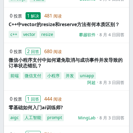
0
1
481
投票
解决
阅读
C++中vector的resize和reserve方法有何本质区别？
c++
vector
resize
攀越软件
8 月 4 日回答
0
2
680
投票
回答
阅读
微信小程序支付中如何避免取消与成功事件并发导致的
订单状态错乱？
前端
微信支付
小程序
并发
uniapp
阿超
8 月 3 日回答
0
1
444
投票
回答
阅读
零基础如何入门ai训练师?
aigc
人工智能
prompt
MingLab
8 月 3 日回答