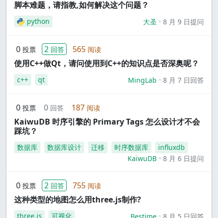
脚本难题，请指教,如何解决这个问题？
python
大圣
8 月 9 日提问
0
2
565
投票
回答
阅读
使用C++做Qt，请问使用到C++的知识点是否深奥呢？
c++
qt
MingLab
8 月 7 日回答
0
0
187
投票
回答
阅读
KaiwuDB 时序引擎的 Primary Tags 怎么设计才不会
踩坑？
数据库
数据库设计
迁移
时序数据库
influxdb
KaiwuDB
8 月 6 日提问
0
2
755
投票
回答
阅读
这种类型的地图怎么用three.js制作?
three.js
可视化
Bestime
8 月 5 日回答