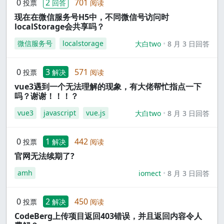
0
2
701
投票
回答
阅读
现在在微信服务号H5中，不同微信号访问时
localStorage会共享吗？
微信服务号
localstorage
大白two
8 月 3 日回答
0
3
571
投票
解决
阅读
vue3遇到一个无法理解的现象，有大佬帮忙指点一下
吗？谢谢！！！？
vue3
javascript
vue.js
大白two
8 月 3 日回答
0
1
442
投票
解决
阅读
官网无法续期了?
amh
iomect
8 月 3 日回答
0
2
450
投票
解决
阅读
CodeBerg上传项目返回403错误，并且返回内容令人