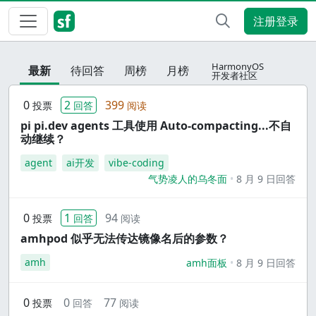
注册登录
HarmonyOS
最新
待回答
周榜
月榜
开发者社区
0
2
399
投票
回答
阅读
pi pi.dev agents 工具使用 Auto-compacting...不自
动继续？
agent
ai开发
vibe-coding
气势凌人的乌冬面
8 月 9 日回答
0
1
94
投票
回答
阅读
amhpod 似乎无法传达镜像名后的参数？
amh
amh面板
8 月 9 日回答
0
0
77
投票
回答
阅读