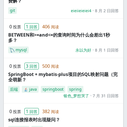
费解？
git
eieiieieiei4
8 月 2 日回答
0
1
406
投票
回答
阅读
BETWEEN和>=and<=的查询时间为什么会差出1秒
多？
mysql
永以为好
8 月 1 日回答
0
3
500
投票
回答
阅读
SpringBoot + mybatis-plus项目的SQL映射问题（完
全萌新？
后端
java
springboot
spring
银色_梦想哭了
7 月 31 日回答
0
1
382
投票
回答
阅读
sql连接报表时出现疑问？