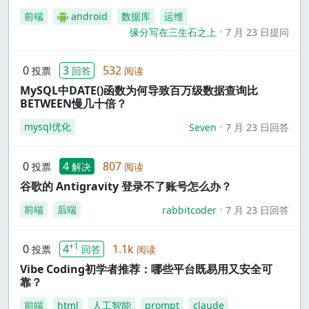
前端
android
数据库
运维
缘分写在三生石之上
7 月 23 日提问
0
3
532
投票
回答
阅读
MySQL中DATE()函数为何导致百万级数据查询比
BETWEEN慢几十倍？
mysql优化
Seven
7 月 23 日回答
0
4
807
投票
解决
阅读
谷歌的 Antigravity 登录不了账号怎么办？
前端
后端
rabbitcoder
7 月 23 日回答
+1
0
4
1.1k
投票
回答
阅读
Vibe Coding初学者推荐：哪些平台既易用又安全可
靠？
前端
html
人工智能
prompt
claude