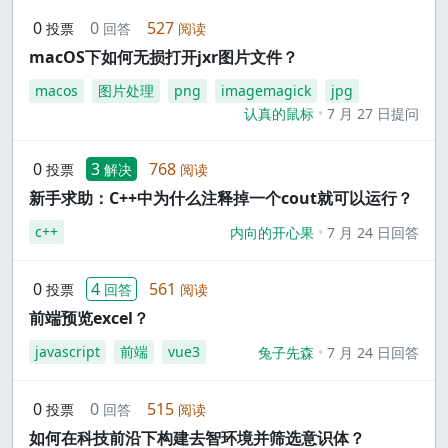
0
0
527
投票
回答
阅读
macOS下如何无损打开jxr图片文件？
macos
图片处理
png
imagemagick
jpg
认真的鼠标
7 月 27 日提问
0
3
768
投票
解决
阅读
新手求助：C++中为什么注释掉一个cout就可以运行？
c++
内向的开心果
7 月 24 日回答
0
4
561
投票
回答
阅读
前端预览excel？
javascript
前端
vue3
兔子先森
7 月 24 日回答
0
0
515
投票
回答
阅读
如何在科技前沿下构建去智环境并筛选意识体？