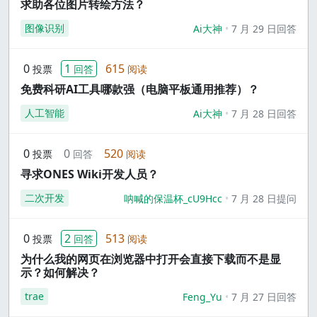
求助各位图片转绘方法？
图像识别
Ai大神
7 月 29 日回答
0
1
615
投票
回答
阅读
免费科研AI工具哪款强（电脑平板通用推荐）？
人工智能
Ai大神
7 月 28 日回答
0
0
520
投票
回答
阅读
寻求ONES Wiki开发人员？
二次开发
呐喊的保温杯_cU9Hcc
7 月 28 日提问
0
2
513
投票
回答
阅读
为什么我的网页在浏览器中打开会直接下载而不是显
示？如何解决？
trae
Feng_Yu
7 月 27 日回答