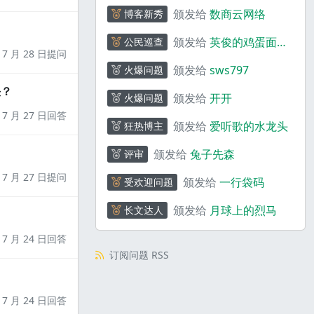
颁发给
数商云网络
博客新秀
颁发给
英俊的鸡蛋面
公民巡查
7 月 28 日提问
_ebQ01y
颁发给
sws797
火爆问题
决？
颁发给
开开
火爆问题
7 月 27 日回答
颁发给
爱听歌的水龙头
狂热博主
颁发给
兔子先森
评审
7 月 27 日提问
颁发给
一行袋码
受欢迎问题
颁发给
月球上的烈马
长文达人
7 月 24 日回答
订阅问题 RSS
7 月 24 日回答