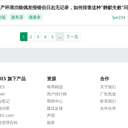
生产环境功能偶发报错但日志无记录，如何排查这种"静默失败"
前端
服务器
微服务
lpe234
(current)
More
1
2
3
4
5
…
下一页
NES 旗下产品
资源
合作
ES
每周精选
关于我们
wer
用户排行榜
广告投放
知笔记
帮助中心
联系我们
业问答
建议反馈
合作伙伴
ES.com
声望
目管理百科
勋章