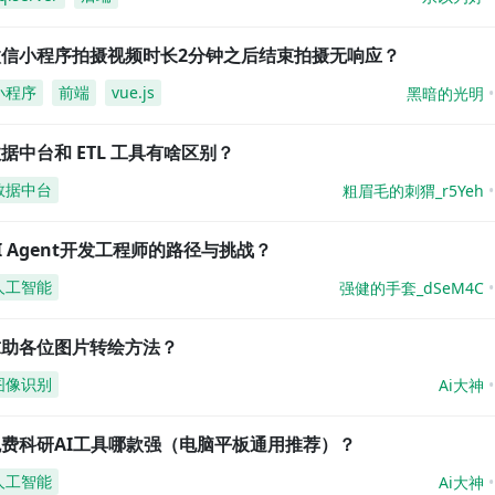
微信小程序拍摄视频时长2分钟之后结束拍摄无响应？
小程序
前端
vue.js
黑暗的光明
据中台和 ETL 工具有啥区别？
数据中台
粗眉毛的刺猬_r5Yeh
I Agent开发工程师的路径与挑战？
人工智能
强健的手套_dSeM4C
求助各位图片转绘方法？
图像识别
Ai大神
免费科研AI工具哪款强（电脑平板通用推荐）？
人工智能
Ai大神