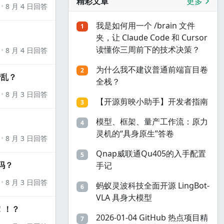
精彩文章
更多
8 月 4 日回答
我是如何用一个 /brain 文件
1
夹，让 Claude Code 和 Cursor
读懂你三周前下的技术决策？
8 月 4 日回答
为什么我不建议普通前端盲目卷
2
错乱？
全栈？
8 月 3 日回答
【开源剪映小助手】开发者指南
3
模型、框架、量产工作流：原力
4
灵机的“具身原生”答卷
8 月 3 日回答
Qnap威联通Qu405的入手配置
5
吗？
手记
8 月 3 日回答
蚂蚁灵波科技全面开源 LingBot-
6
VLA 具身大模型
！！？
2026-01-04 GitHub 热点项目精
7