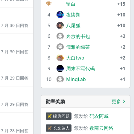
留白
+15
4
夜柒朔
+10
5
八尾狐
+10
7 月 30 日回答
6
奔放的书包
+2
7
儒雅的绿茶
+2
7 月 30 日回答
8
大白two
+2
9
周末不写代码
+1
7 月 29 日回答
10
MingLab
+1
勋章奖励
更多
7 月 29 日回答
颁发给
码农阿威
经典问题
颁发给
数商云网络
长文达人
7 月 28 日回答