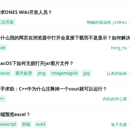
求ONES Wiki开发人员？
二次开发
呐喊的保温杯_cU9Hcc
为什么我的网页在浏览器中打开会直接下载而不是显示？如何解
rae
Feng_Yu
acOS下如何无损打开jxr图片文件？
acos
图片处理
png
imagemagick
jpg
认真的鼠标
手求助：C++中为什么注释掉一个cout就可以运行？
++
内向的开心果
端预览excel？
avascript
前端
vue3
兔子先森