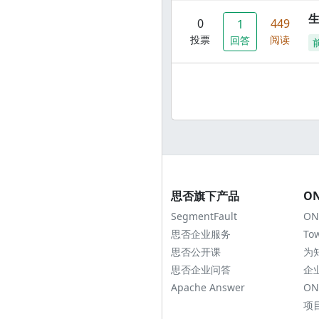
0
449
1
投票
阅读
回答
思否旗下产品
O
SegmentFault
ON
思否企业服务
To
思否公开课
为
思否企业问答
企
Apache Answer
ON
项