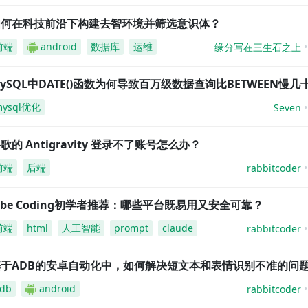
如何在科技前沿下构建去智环境并筛选意识体？
前端
android
数据库
运维
缘分写在三生石之上
ySQL中DATE()函数为何导致百万级数据查询比BETWEEN慢几
mysql优化
Seven
歌的 Antigravity 登录不了账号怎么办？
前端
后端
rabbitcoder
ibe Coding初学者推荐：哪些平台既易用又安全可靠？
前端
html
人工智能
prompt
claude
rabbitcoder
基于ADB的安卓自动化中，如何解决短文本和表情识别不准的问
db
android
rabbitcoder