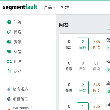
产品
社群
问答
问答
博客
使
0
535
资讯
2
投票
阅读
回答
c
标签
用户
K
0
0
81
投票
回答
阅读
活动
这
0
643
2
极客观点
投票
阅读
回答
t
项目管理
p
0
255
1
HarmonyOS