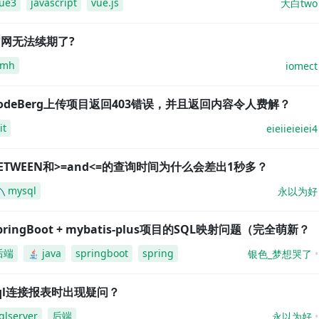
ue3
javascript
vue.js
大白two
网无法续期了?
amh
iomect
odeBerg上传项目返回403错误，并且返回内容令人费解？
it
eieiieieiei4
ETWEEN和>=and<=的查询时间为什么会差出1秒多？
mysql
永以为好
pringBoot + mybatis-plus项目的SQL映射问题（完全萌新？
后端
java
springboot
spring
银色_梦想哭了
ql连接报表时出现疑问？
qlserver
后端
永以为好