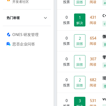
开发者社区
投票
阅读
回答
a
C
0
431
1
热门标签
投票
阅读
解决
c
ONES 研发管理
0
654
2
投票
阅读
思否企业问答
回答
零
0
307
1
投票
阅读
回答
a
现
0
682
2
投票
阅读
回答
0
531
3
投票
阅读