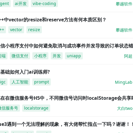
gent
ai开发
vibe-coding
攀越软件
++中vector的resize和reserve方法有何本质区别？
++
vector
resize
攀越软件
微信小程序支付中如何避免取消与成功事件并发导致的订单状态
前端
微信支付
小程序
并发
uniapp
阿超
基础如何入门ai训练师?
igc
人工智能
prompt
MingLab
在在微信服务号H5中，不同微信号访问时localStorage会共享
微信服务号
localstorage
大白two
vue3遇到一个无法理解的现象，有大佬帮忙指点一下吗？谢谢！