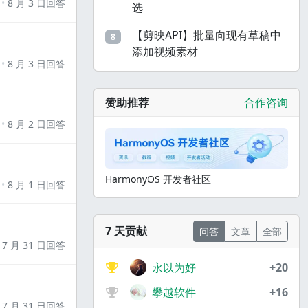
8 月 3 日回答
选
【剪映API】批量向现有草稿中
8
添加视频素材
8 月 3 日回答
赞助推荐
合作咨询
8 月 2 日回答
HarmonyOS 开发者社区
8 月 1 日回答
7 天贡献
问答
文章
全部
7 月 31 日回答
永以为好
+20
攀越软件
+16
7 月 31 日回答