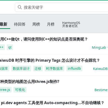
HarmonyOS
最新
待回答
周榜
月榜
开发者社区
用C++做Qt，请问使用到C++的知识点是否深奥呢？
++
qt
MingLab
aiwuDB 时序引擎的 Primary Tags 怎么设计才不会踩坑？
数据库
数据库设计
迁移
时序数据库
influxdb
KaiwuDB
种类型的地图怎么用three.js制作?
hree.js
可视化
Bestime
i pi.dev agents 工具使用 Auto-compacting...不自动继续？