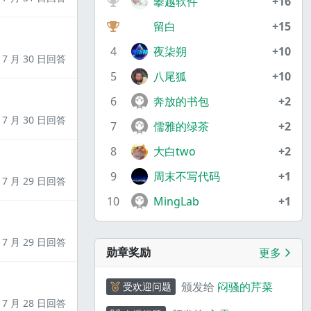
攀越软件
+16
留白
+15
4
夜柒朔
+10
7 月 30 日回答
5
八尾狐
+10
6
奔放的书包
+2
7 月 30 日回答
7
儒雅的绿茶
+2
8
大白two
+2
9
周末不写代码
+1
7 月 29 日回答
10
MingLab
+1
7 月 29 日回答
勋章奖励
更多
颁发给
闷骚的芹菜
受欢迎问题
7 月 28 日回答