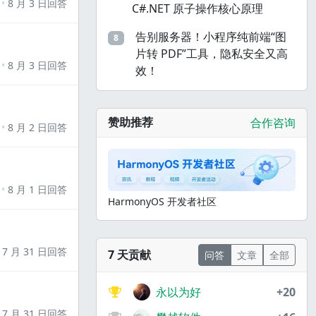
8 月 3 日回答
C#.NET 原子操作核心原理
告别服务器！小程序纯前端“图
8
片转 PDF”工具，隐私安全又高
8 月 3 日回答
效！
赞助推荐
合作咨询
8 月 2 日回答
8 月 1 日回答
HarmonyOS 开发者社区
7 月 31 日回答
7 天贡献
问答
文章
全部
永以为好
+20
7 月 31 日回答