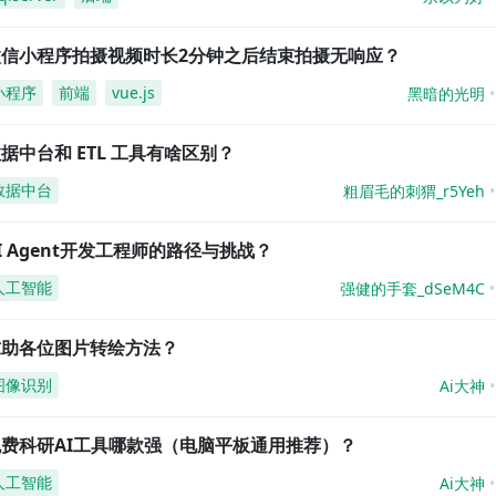
微信小程序拍摄视频时长2分钟之后结束拍摄无响应？
小程序
前端
vue.js
黑暗的光明
据中台和 ETL 工具有啥区别？
数据中台
粗眉毛的刺猬_r5Yeh
I Agent开发工程师的路径与挑战？
人工智能
强健的手套_dSeM4C
求助各位图片转绘方法？
图像识别
Ai大神
免费科研AI工具哪款强（电脑平板通用推荐）？
人工智能
Ai大神