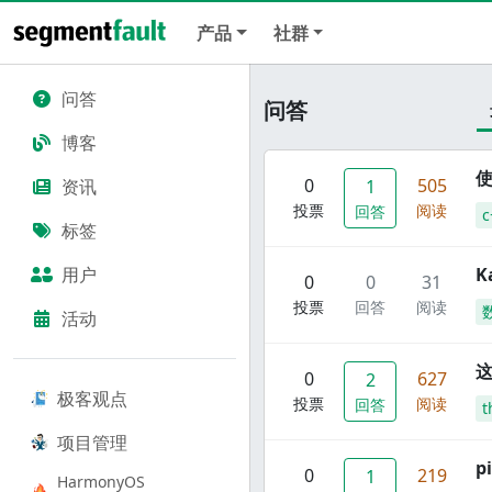
产品
社群
问答
问答
博客
使
0
505
资讯
1
投票
阅读
回答
c
标签
用户
K
0
0
31
投票
回答
阅读
活动
这
0
627
2
极客观点
投票
阅读
回答
t
项目管理
p
0
219
1
HarmonyOS