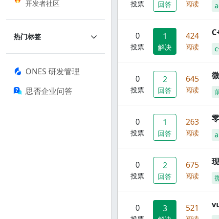
开发者社区
投票
阅读
回答
a
C
0
424
1
热门标签
投票
阅读
解决
c
ONES 研发管理
0
645
2
投票
阅读
思否企业问答
回答
零
0
263
1
投票
阅读
回答
a
现
0
675
2
投票
阅读
回答
0
521
3
投票
阅读