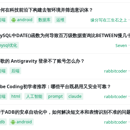
如何在科技前沿下构建去智环境并筛选意识体？
前端
android
数据库
运维
缘分写在三生石之上
ySQL中DATE()函数为何导致百万级数据查询比BETWEEN慢几
mysql优化
Seven
歌的 Antigravity 登录不了账号怎么办？
前端
后端
rabbitcoder
ibe Coding初学者推荐：哪些平台既易用又安全可靠？
前端
html
人工智能
prompt
claude
rabbitcoder
基于ADB的安卓自动化中，如何解决短文本和表情识别不准的问
db
android
rabbitcoder