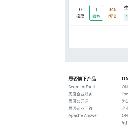
0
446
1
投票
阅读
回答
思否旗下产品
O
SegmentFault
ON
思否企业服务
To
思否公开课
为
思否企业问答
企
Apache Answer
ON
项