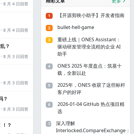
精彩文章
更多
8 月 4 日回答
【开源剪映小助手】开发者指南
1
bullet-hell-game
2
8 月 4 日回答
重磅上线｜ONES Assistant：
3
错乱？
驱动研发管理全流程的企业 AI
助手
8 月 3 日回答
ONES 2025 年度盘点：筑基十
4
载，全新以赴
8 月 3 日回答
2025年，ONES 收获了这些标杆
5
客户的好评
吗？
2026-01-04 GitHub 热点项目精
6
8 月 3 日回答
选
深入理解
7
！！？
Interlocked.CompareExchange：