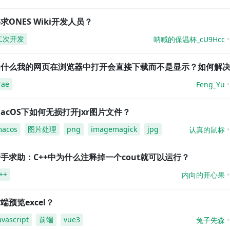
求ONES Wiki开发人员？
二次开发
呐喊的保温杯_cU9Hcc
为什么我的网页在浏览器中打开会直接下载而不是显示？如何解
rae
Feng_Yu
acOS下如何无损打开jxr图片文件？
acos
图片处理
png
imagemagick
jpg
认真的鼠标
手求助：C++中为什么注释掉一个cout就可以运行？
++
内向的开心果
端预览excel？
avascript
前端
vue3
兔子先森