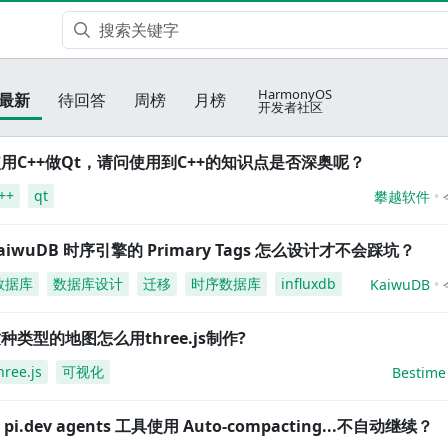
HarmonyOS
最新
待回答
周榜
月榜
开发者社区
用C++做Qt，请问使用到C++的知识点是否深奥呢？
++
qt
攀越软件
aiwuDB 时序引擎的 Primary Tags 怎么设计才不会踩坑？
数据库
数据库设计
迁移
时序数据库
influxdb
KaiwuDB
种类型的地图怎么用three.js制作?
hree.js
可视化
Bestime
i pi.dev agents 工具使用 Auto-compacting...不自动继续？