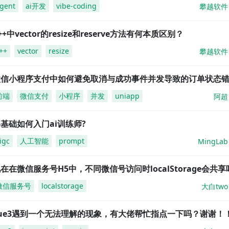
gent
ai开发
vibe-coding
攀越软件
++中vector的resize和reserve方法有何本质区别？
++
vector
resize
攀越软件
微信小程序支付中如何避免取消与成功事件并发导致的订单状态
前端
微信支付
小程序
并发
uniapp
阿超
基础如何入门ai训练师?
igc
人工智能
prompt
MingLab
在在微信服务号H5中，不同微信号访问时localStorage会共享
微信服务号
localstorage
大白two
vue3遇到一个无法理解的现象，有大佬帮忙指点一下吗？谢谢！