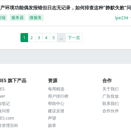
生产环境功能偶发报错但日志无记录，如何排查这种"静默失败"
前端
服务器
微服务
lpe234
(current)
More
1
2
3
4
5
…
下一页
NES 旗下产品
资源
合作
ES
每周精选
关于我们
wer
用户排行榜
广告投放
知笔记
帮助中心
联系我们
业问答
建议反馈
合作伙伴
ES.com
声望
目管理百科
勋章