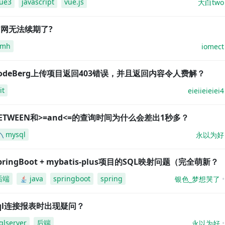
ue3
javascript
vue.js
大白two
网无法续期了?
amh
iomect
odeBerg上传项目返回403错误，并且返回内容令人费解？
it
eieiieieiei4
ETWEEN和>=and<=的查询时间为什么会差出1秒多？
mysql
永以为好
pringBoot + mybatis-plus项目的SQL映射问题（完全萌新？
后端
java
springboot
spring
银色_梦想哭了
ql连接报表时出现疑问？
qlserver
后端
永以为好