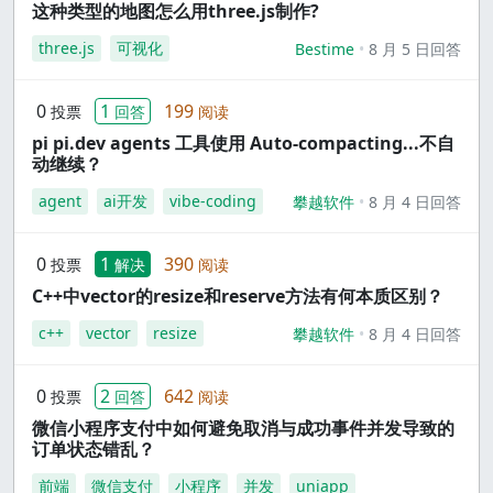
这种类型的地图怎么用three.js制作?
three.js
可视化
Bestime
8 月 5 日回答
0
1
199
投票
回答
阅读
pi pi.dev agents 工具使用 Auto-compacting...不自
动继续？
agent
ai开发
vibe-coding
攀越软件
8 月 4 日回答
0
1
390
投票
解决
阅读
C++中vector的resize和reserve方法有何本质区别？
c++
vector
resize
攀越软件
8 月 4 日回答
0
2
642
投票
回答
阅读
微信小程序支付中如何避免取消与成功事件并发导致的
订单状态错乱？
前端
微信支付
小程序
并发
uniapp