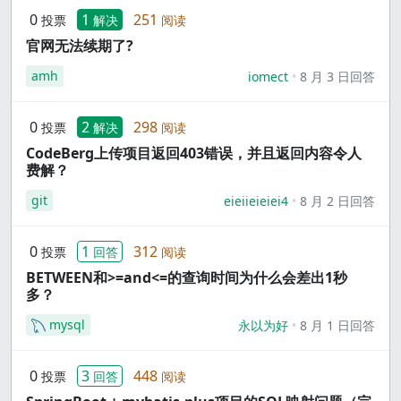
0
1
251
投票
解决
阅读
官网无法续期了?
amh
iomect
8 月 3 日回答
0
2
298
投票
解决
阅读
CodeBerg上传项目返回403错误，并且返回内容令人
费解？
git
eieiieieiei4
8 月 2 日回答
0
1
312
投票
回答
阅读
BETWEEN和>=and<=的查询时间为什么会差出1秒
多？
mysql
永以为好
8 月 1 日回答
0
3
448
投票
回答
阅读