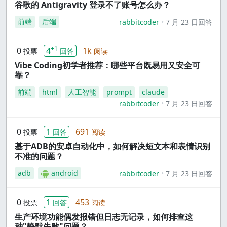
谷歌的 Antigravity 登录不了账号怎么办？
前端
后端
rabbitcoder
7 月 23 日回答
+1
0
4
1k
投票
回答
阅读
Vibe Coding初学者推荐：哪些平台既易用又安全可
靠？
前端
html
人工智能
prompt
claude
rabbitcoder
7 月 23 日回答
0
1
691
投票
回答
阅读
基于ADB的安卓自动化中，如何解决短文本和表情识别
不准的问题？
adb
android
rabbitcoder
7 月 23 日回答
0
1
453
投票
回答
阅读
生产环境功能偶发报错但日志无记录，如何排查这
种"静默失败"问题？