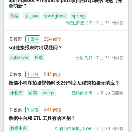
SpringBoot + mybatis-plus项目的SQL映射问题（完
全萌新？
后端
java
springboot
spring
银色_梦想哭了
7 月 31 日回答
0
1
354
投票
回答
阅读
sql连接报表时出现疑问？
sqlserver
后端
永以为好
7 月 31 日回答
0
1
542
投票
回答
阅读
微信小程序拍摄视频时长2分钟之后结束拍摄无响应？
小程序
前端
vue.js
黑暗的光明
7 月 30 日回答
0
1
431
投票
回答
阅读
数据中台和 ETL 工具有啥区别？
数据中台
粗眉毛的刺猬_r5Yeh
7 月 30 日回答