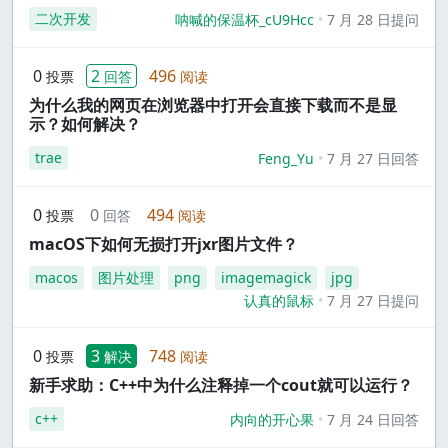
二次开发
呐喊的保温杯_cU9Hcc
7 月 28 日提问
0
2
496
投票
回答
阅读
为什么我的网页在浏览器中打开会直接下载而不是显
示？如何解决？
trae
Feng_Yu
7 月 27 日回答
0
0
494
投票
回答
阅读
macOS下如何无损打开jxr图片文件？
macos
图片处理
png
imagemagick
jpg
认真的鼠标
7 月 27 日提问
0
3
748
投票
解决
阅读
新手求助：C++中为什么注释掉一个cout就可以运行？
c++
内向的开心果
7 月 24 日回答