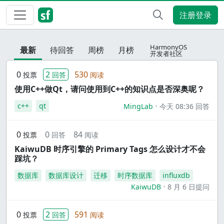
注册登录
HarmonyOS
最新
待回答
周榜
月榜
开发者社区
0
2
530
投票
回答
阅读
使用C++做Qt，请问使用到C++的知识点是否深奥呢？
c++
qt
MingLab
今天 08:36 回答
0
0
84
投票
回答
阅读
KaiwuDB 时序引擎的 Primary Tags 怎么设计才不会
踩坑？
数据库
数据库设计
迁移
时序数据库
influxdb
KaiwuDB
8 月 6 日提问
0
2
591
投票
回答
阅读