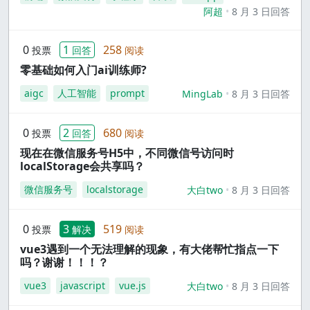
阿超
8 月 3 日回答
0
1
258
投票
回答
阅读
零基础如何入门ai训练师?
aigc
人工智能
prompt
MingLab
8 月 3 日回答
0
2
680
投票
回答
阅读
现在在微信服务号H5中，不同微信号访问时
localStorage会共享吗？
微信服务号
localstorage
大白two
8 月 3 日回答
0
3
519
投票
解决
阅读
vue3遇到一个无法理解的现象，有大佬帮忙指点一下
吗？谢谢！！！？
vue3
javascript
vue.js
大白two
8 月 3 日回答