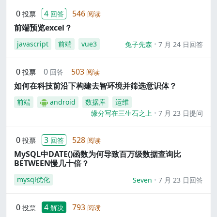
0
4
546
投票
回答
阅读
前端预览excel？
javascript
前端
vue3
兔子先森
7 月 24 日回答
0
0
503
投票
回答
阅读
如何在科技前沿下构建去智环境并筛选意识体？
前端
android
数据库
运维
缘分写在三生石之上
7 月 23 日提问
0
3
528
投票
回答
阅读
MySQL中DATE()函数为何导致百万级数据查询比
BETWEEN慢几十倍？
mysql优化
Seven
7 月 23 日回答
0
4
793
投票
解决
阅读