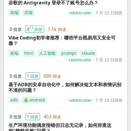
谷歌的 Antigravity 登录不了账号怎么办？
前端
后端
rabbitcoder
7 月 23 日回答
+1
0
4
1.1k
投票
回答
阅读
Vibe Coding初学者推荐：哪些平台既易用又安全可
靠？
前端
html
人工智能
prompt
claude
rabbitcoder
7 月 23 日回答
0
1
699
投票
回答
阅读
基于ADB的安卓自动化中，如何解决短文本和表情识别
不准的问题？
adb
android
rabbitcoder
7 月 23 日回答
0
1
453
投票
回答
阅读
生产环境功能偶发报错但日志无记录，如何排查这
种"静默失败"问题？