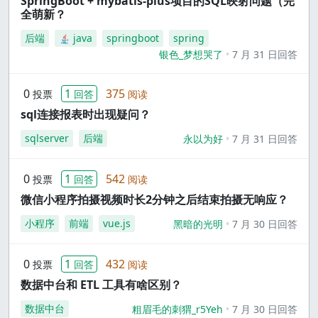
SpringBoot + mybatis-plus项目的SQL映射问题（完
全萌新？
后端
java
springboot
spring
银色_梦想哭了
7 月 31 日回答
0
1
375
投票
回答
阅读
sql连接报表时出现疑问？
sqlserver
后端
永以为好
7 月 31 日回答
0
1
542
投票
回答
阅读
微信小程序拍摄视频时长2分钟之后结束拍摄无响应？
小程序
前端
vue.js
黑暗的光明
7 月 30 日回答
0
1
432
投票
回答
阅读
数据中台和 ETL 工具有啥区别？
数据中台
粗眉毛的刺猬_r5Yeh
7 月 30 日回答