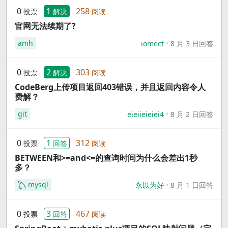
0
1
258
投票
解决
阅读
官网无法续期了?
amh
iomect
8 月 3 日回答
0
2
303
投票
解决
阅读
CodeBerg上传项目返回403错误，并且返回内容令人
费解？
git
eieiieieiei4
8 月 2 日回答
0
1
312
投票
回答
阅读
BETWEEN和>=and<=的查询时间为什么会差出1秒
多？
mysql
永以为好
8 月 1 日回答
0
3
467
投票
回答
阅读