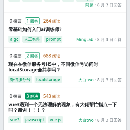
阿超
8 月 3 日回答
0
1
264
投票
回答
阅读
零基础如何入门ai训练师?
aigc
人工智能
prompt
MingLab
8 月 3 日回答
0
2
688
投票
回答
阅读
现在在微信服务号H5中，不同微信号访问时
localStorage会共享吗？
微信服务号
localstorage
大白two
8 月 3 日回答
0
3
543
投票
解决
阅读
vue3遇到一个无法理解的现象，有大佬帮忙指点一下
吗？谢谢！！！？
vue3
javascript
vue.js
大白two
8 月 3 日回答