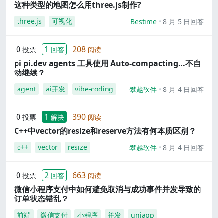
这种类型的地图怎么用three.js制作?
three.js
可视化
Bestime
8 月 5 日回答
0
1
208
投票
回答
阅读
pi pi.dev agents 工具使用 Auto-compacting...不自
动继续？
agent
ai开发
vibe-coding
攀越软件
8 月 4 日回答
0
1
390
投票
解决
阅读
C++中vector的resize和reserve方法有何本质区别？
c++
vector
resize
攀越软件
8 月 4 日回答
0
2
663
投票
回答
阅读
微信小程序支付中如何避免取消与成功事件并发导致的
订单状态错乱？
前端
微信支付
小程序
并发
uniapp