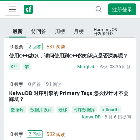
注册登录
HarmonyOS
最新
待回答
周榜
月榜
开发者社区
0
2
531
投票
回答
阅读
使用C++做Qt，请问使用到C++的知识点是否深奥呢？
c++
qt
MingLab
今天 08:36 回答
0
0
91
投票
回答
阅读
KaiwuDB 时序引擎的 Primary Tags 怎么设计才不会
踩坑？
数据库
数据库设计
迁移
时序数据库
influxdb
KaiwuDB
8 月 6 日提问
0
2
592
投票
回答
阅读