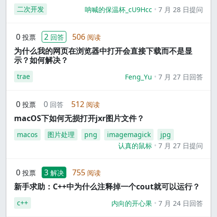
二次开发
呐喊的保温杯_cU9Hcc
7 月 28 日提问
0
2
506
投票
回答
阅读
为什么我的网页在浏览器中打开会直接下载而不是显
示？如何解决？
trae
Feng_Yu
7 月 27 日回答
0
0
512
投票
回答
阅读
macOS下如何无损打开jxr图片文件？
macos
图片处理
png
imagemagick
jpg
认真的鼠标
7 月 27 日提问
0
3
755
投票
解决
阅读
新手求助：C++中为什么注释掉一个cout就可以运行？
c++
内向的开心果
7 月 24 日回答