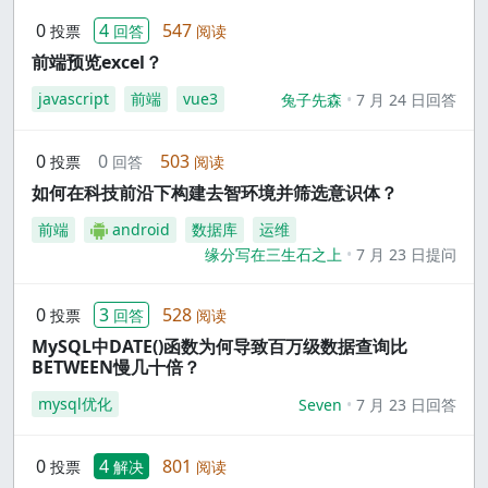
0
4
547
投票
回答
阅读
前端预览excel？
javascript
前端
vue3
兔子先森
7 月 24 日回答
0
0
503
投票
回答
阅读
如何在科技前沿下构建去智环境并筛选意识体？
前端
android
数据库
运维
缘分写在三生石之上
7 月 23 日提问
0
3
528
投票
回答
阅读
MySQL中DATE()函数为何导致百万级数据查询比
BETWEEN慢几十倍？
mysql优化
Seven
7 月 23 日回答
0
4
801
投票
解决
阅读