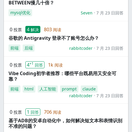
BETWEEN慢几十倍？
mysql优化
Seven
7 月 23 日回答
0
4
803
投票
解决
阅读
谷歌的 Antigravity 登录不了账号怎么办？
前端
后端
rabbitcoder
7 月 23 日回答
+1
0
4
1k
投票
回答
阅读
Vibe Coding初学者推荐：哪些平台既易用又安全可
靠？
前端
html
人工智能
prompt
claude
rabbitcoder
7 月 23 日回答
0
1
706
投票
回答
阅读
基于ADB的安卓自动化中，如何解决短文本和表情识别
不准的问题？