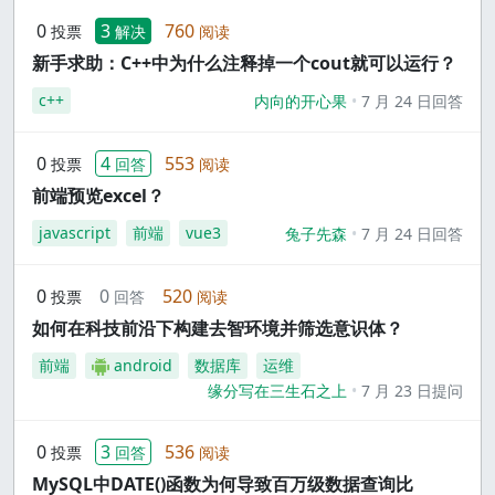
0
3
760
投票
解决
阅读
新手求助：C++中为什么注释掉一个cout就可以运行？
c++
内向的开心果
7 月 24 日回答
0
4
553
投票
回答
阅读
前端预览excel？
javascript
前端
vue3
兔子先森
7 月 24 日回答
0
0
520
投票
回答
阅读
如何在科技前沿下构建去智环境并筛选意识体？
前端
android
数据库
运维
缘分写在三生石之上
7 月 23 日提问
0
3
536
投票
回答
阅读
MySQL中DATE()函数为何导致百万级数据查询比