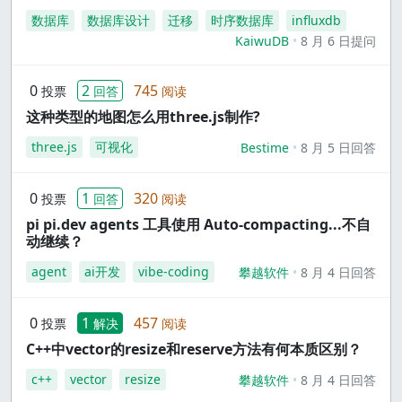
数据库
数据库设计
迁移
时序数据库
influxdb
KaiwuDB
8 月 6 日提问
0
2
745
投票
回答
阅读
这种类型的地图怎么用three.js制作?
three.js
可视化
Bestime
8 月 5 日回答
0
1
320
投票
回答
阅读
pi pi.dev agents 工具使用 Auto-compacting...不自
动继续？
agent
ai开发
vibe-coding
攀越软件
8 月 4 日回答
0
1
457
投票
解决
阅读
C++中vector的resize和reserve方法有何本质区别？
c++
vector
resize
攀越软件
8 月 4 日回答