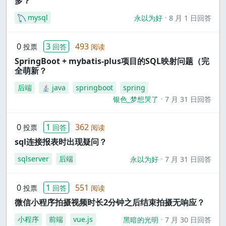
多？
mysql
永以为好
8 月 1 日回答
0
3
493
投票
回答
阅读
SpringBoot + mybatis-plus项目的SQL映射问题（完
全萌新？
后端
java
springboot
spring
银色_梦想哭了
7 月 31 日回答
0
1
362
投票
回答
阅读
sql连接报表时出现疑问？
sqlserver
后端
永以为好
7 月 31 日回答
0
1
551
投票
回答
阅读
微信小程序拍摄视频时长2分钟之后结束拍摄无响应？
小程序
前端
vue.js
黑暗的光明
7 月 30 日回答