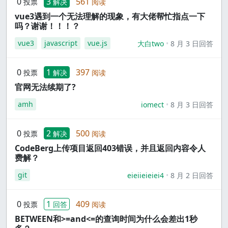
0
3
561
投票
解决
阅读
vue3遇到一个无法理解的现象，有大佬帮忙指点一下
吗？谢谢！！！？
vue3
javascript
vue.js
大白two
8 月 3 日回答
0
1
397
投票
解决
阅读
官网无法续期了?
amh
iomect
8 月 3 日回答
0
2
500
投票
解决
阅读
CodeBerg上传项目返回403错误，并且返回内容令人
费解？
git
eieiieieiei4
8 月 2 日回答
0
1
409
投票
回答
阅读
BETWEEN和>=and<=的查询时间为什么会差出1秒