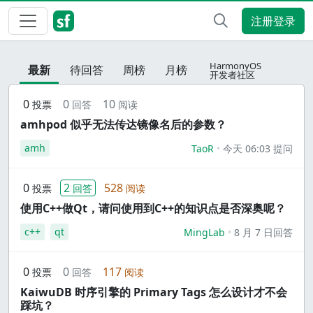
注册登录
HarmonyOS
最新
待回答
周榜
月榜
开发者社区
0
0
10
投票
回答
阅读
amhpod 似乎无法传达镜像名后的参数？
amh
TaoR
今天 06:03 提问
0
2
528
投票
回答
阅读
使用C++做Qt，请问使用到C++的知识点是否深奥呢？
c++
qt
MingLab
8 月 7 日回答
0
0
117
投票
回答
阅读
KaiwuDB 时序引擎的 Primary Tags 怎么设计才不会
踩坑？