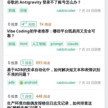
谷歌的 Antigravity 登录不了账号怎么办？
前端
后端
rabbitcoder
7 月 23 日回答
+1
0
4
1k
投票
回答
阅读
Vibe Coding初学者推荐：哪些平台既易用又安全可
靠？
前端
html
人工智能
prompt
claude
rabbitcoder
7 月 23 日回答
0
1
693
投票
回答
阅读
基于ADB的安卓自动化中，如何解决短文本和表情识别
不准的问题？
adb
android
rabbitcoder
7 月 23 日回答
0
1
448
投票
回答
阅读
生产环境功能偶发报错但日志无记录，如何排查这
种"静默失败"问题？