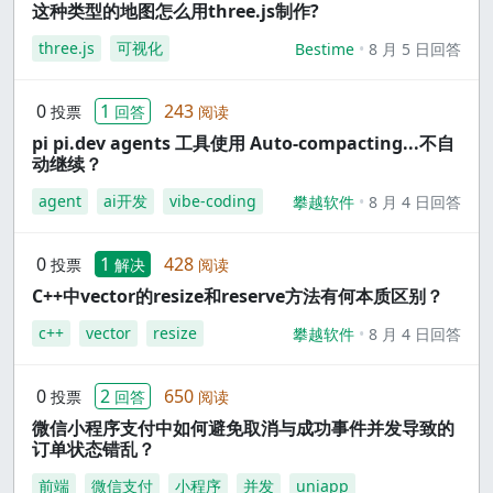
这种类型的地图怎么用three.js制作?
three.js
可视化
Bestime
8 月 5 日回答
0
1
243
投票
回答
阅读
pi pi.dev agents 工具使用 Auto-compacting...不自
动继续？
agent
ai开发
vibe-coding
攀越软件
8 月 4 日回答
0
1
428
投票
解决
阅读
C++中vector的resize和reserve方法有何本质区别？
c++
vector
resize
攀越软件
8 月 4 日回答
0
2
650
投票
回答
阅读
微信小程序支付中如何避免取消与成功事件并发导致的
订单状态错乱？
前端
微信支付
小程序
并发
uniapp