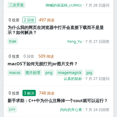
二次开发
呐喊的保温杯_cU9Hcc
7 月 28 日提问
0
2
497
投票
回答
阅读
为什么我的网页在浏览器中打开会直接下载而不是显
示？如何解决？
trae
Feng_Yu
7 月 27 日回答
0
0
509
投票
回答
阅读
macOS下如何无损打开jxr图片文件？
macos
图片处理
png
imagemagick
jpg
认真的鼠标
7 月 27 日提问
0
3
748
投票
解决
阅读
新手求助：C++中为什么注释掉一个cout就可以运行？
c++
内向的开心果
7 月 24 日回答