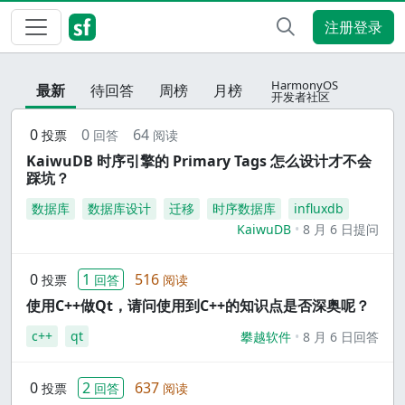
注册登录
HarmonyOS
最新
待回答
周榜
月榜
开发者社区
0
0
64
投票
回答
阅读
KaiwuDB 时序引擎的 Primary Tags 怎么设计才不会
踩坑？
数据库
数据库设计
迁移
时序数据库
influxdb
KaiwuDB
8 月 6 日提问
0
1
516
投票
回答
阅读
使用C++做Qt，请问使用到C++的知识点是否深奥呢？
c++
qt
攀越软件
8 月 6 日回答
0
2
637
投票
回答
阅读