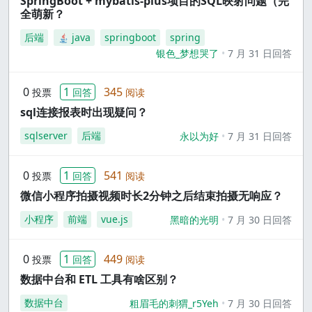
SpringBoot + mybatis-plus项目的SQL映射问题（完
全萌新？
后端
java
springboot
spring
银色_梦想哭了
7 月 31 日回答
0
1
345
投票
回答
阅读
sql连接报表时出现疑问？
sqlserver
后端
永以为好
7 月 31 日回答
0
1
541
投票
回答
阅读
微信小程序拍摄视频时长2分钟之后结束拍摄无响应？
小程序
前端
vue.js
黑暗的光明
7 月 30 日回答
0
1
449
投票
回答
阅读
数据中台和 ETL 工具有啥区别？
数据中台
粗眉毛的刺猬_r5Yeh
7 月 30 日回答