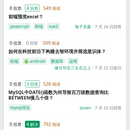
0
4
549
投票
回答
阅读
前端预览excel？
javascript
前端
vue3
兔子先森
7 月 24 日回答
0
0
509
投票
回答
阅读
如何在科技前沿下构建去智环境并筛选意识体？
前端
android
数据库
运维
缘分写在三生石之上
7 月 23 日提问
0
3
526
投票
回答
阅读
MySQL中DATE()函数为何导致百万级数据查询比
BETWEEN慢几十倍？
mysql优化
Seven
7 月 23 日回答
0
4
792
投票
解决
阅读