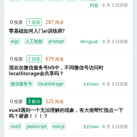
阿超
8 月 3 日回答
0
1
287
投票
回答
阅读
零基础如何入门ai训练师?
aigc
人工智能
prompt
MingLab
8 月 3 日回答
0
2
679
投票
回答
阅读
现在在微信服务号H5中，不同微信号访问时
localStorage会共享吗？
微信服务号
localstorage
大白two
8 月 3 日回答
0
3
525
投票
解决
阅读
vue3遇到一个无法理解的现象，有大佬帮忙指点一下
吗？谢谢！！！？
vue3
javascript
vue.js
大白two
8 月 3 日回答