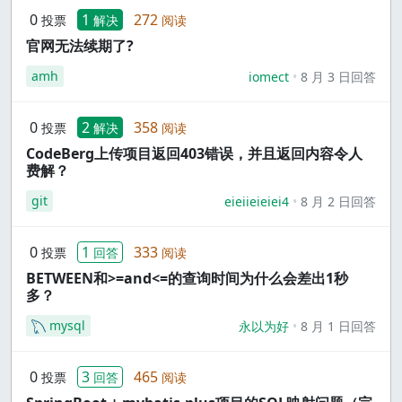
0
1
272
投票
解决
阅读
官网无法续期了?
amh
iomect
8 月 3 日回答
0
2
358
投票
解决
阅读
CodeBerg上传项目返回403错误，并且返回内容令人
费解？
git
eieiieieiei4
8 月 2 日回答
0
1
333
投票
回答
阅读
BETWEEN和>=and<=的查询时间为什么会差出1秒
多？
mysql
永以为好
8 月 1 日回答
0
3
465
投票
回答
阅读