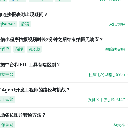
ql连接报表时出现疑问？
qlserver
后端
永以为好
微信小程序拍摄视频时长2分钟之后结束拍摄无响应？
小程序
前端
vue.js
黑暗的光明
据中台和 ETL 工具有啥区别？
数据中台
粗眉毛的刺猬_r5Yeh
I Agent开发工程师的路径与挑战？
人工智能
强健的手套_dSeM4C
求助各位图片转绘方法？
图像识别
Ai大神