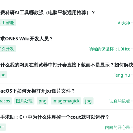
免费科研AI工具哪款强（电脑平板通用推荐）？
人工智能
Ai大神
求ONES Wiki开发人员？
二次开发
呐喊的保温杯_cU9Hcc
为什么我的网页在浏览器中打开会直接下载而不是显示？如何解
rae
Feng_Yu
acOS下如何无损打开jxr图片文件？
acos
图片处理
png
imagemagick
jpg
认真的鼠标
手求助：C++中为什么注释掉一个cout就可以运行？
++
内向的开心果