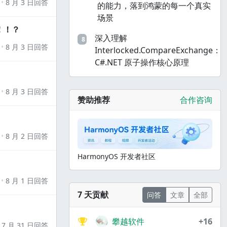
8 月 3 日回答
的能力，落到鸿蒙的每一个真实
场景
！！？
深入理解
8
8 月 3 日回答
Interlocked.CompareExchange：
C#.NET 原子操作核心原理
8 月 3 日回答
赞助推荐
合作咨询
8 月 2 日回答
HarmonyOS 开发者社区
8 月 1 日回答
7 天贡献
问答
文章
全部
攀越软件
+16
7 月 31 日回答