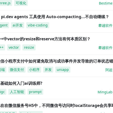
hree.js
可视化
Bestime
i pi.dev agents 工具使用 Auto-compacting...不自动继续？
gent
ai开发
vibe-coding
攀越软件
++中vector的resize和reserve方法有何本质区别？
++
vector
resize
攀越软件
微信小程序支付中如何避免取消与成功事件并发导致的订单状态
前端
微信支付
小程序
并发
uniapp
阿超
基础如何入门ai训练师?
igc
人工智能
prompt
MingLab
在在微信服务号H5中，不同微信号访问时localStorage会共享