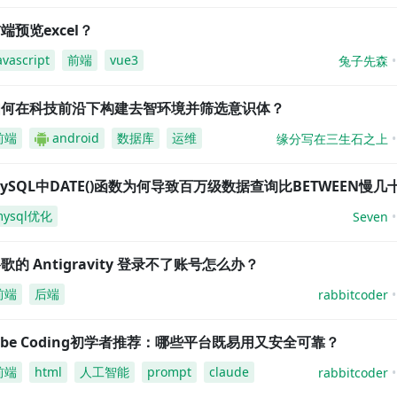
端预览excel？
avascript
前端
vue3
兔子先森
如何在科技前沿下构建去智环境并筛选意识体？
前端
android
数据库
运维
缘分写在三生石之上
ySQL中DATE()函数为何导致百万级数据查询比BETWEEN慢几
mysql优化
Seven
歌的 Antigravity 登录不了账号怎么办？
前端
后端
rabbitcoder
ibe Coding初学者推荐：哪些平台既易用又安全可靠？
前端
html
人工智能
prompt
claude
rabbitcoder