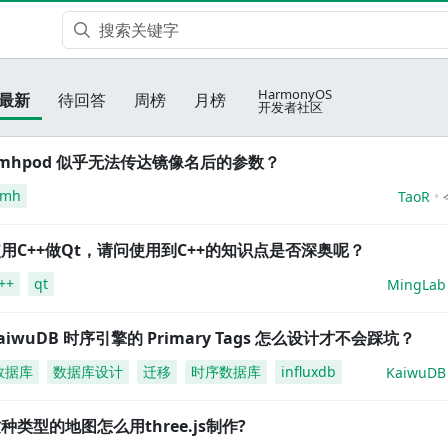
HarmonyOS
最新
待回答
周榜
月榜
开发者社区
mhpod 似乎无法传达镜像名后的参数？
amh
TaoR
用C++做Qt，请问使用到C++的知识点是否深奥呢？
++
qt
MingLab
aiwuDB 时序引擎的 Primary Tags 怎么设计才不会踩坑？
数据库
数据库设计
迁移
时序数据库
influxdb
KaiwuDB
种类型的地图怎么用three.js制作?