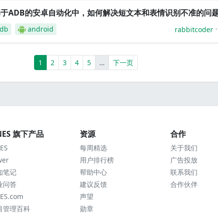
基于ADB的安卓自动化中，如何解决短文本和表情识别不准的问
db
android
rabbitcoder
(current)
More
1
2
3
4
5
…
下一页
NES 旗下产品
资源
合作
ES
每周精选
关于我们
wer
用户排行榜
广告投放
知笔记
帮助中心
联系我们
业问答
建议反馈
合作伙伴
ES.com
声望
目管理百科
勋章