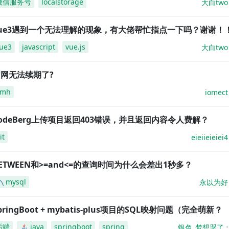
微信服务号
localstorage
大白two
vue3遇到一个无法理解的现象，有大佬帮忙指点一下吗？谢谢！
ue3
javascript
vue.js
大白two
网无法续期了?
amh
iomect
odeBerg上传项目返回403错误，并且返回内容令人费解？
it
eieiieieiei4
ETWEEN和>=and<=的查询时间为什么会差出1秒多？
mysql
永以为好
pringBoot + mybatis-plus项目的SQL映射问题（完全萌新？
后端
java
springboot
spring
银色_梦想哭了