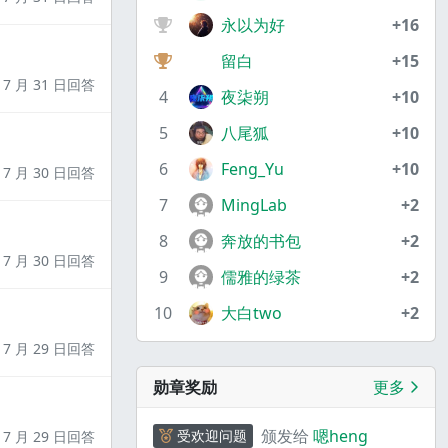
永以为好
+16
留白
+15
7 月 31 日回答
4
夜柒朔
+10
5
八尾狐
+10
6
Feng_Yu
+10
7 月 30 日回答
7
MingLab
+2
8
奔放的书包
+2
7 月 30 日回答
9
儒雅的绿茶
+2
10
大白two
+2
7 月 29 日回答
勋章奖励
更多
颁发给
嗯heng
受欢迎问题
7 月 29 日回答