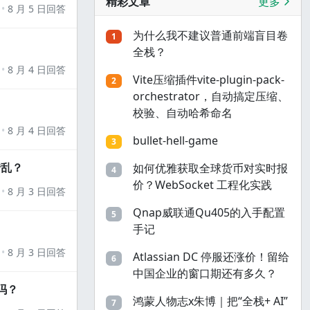
精彩文章
更多
8 月 5 日回答
为什么我不建议普通前端盲目卷
1
全栈？
8 月 4 日回答
Vite压缩插件vite-plugin-pack-
2
orchestrator，自动搞定压缩、
校验、自动哈希命名
8 月 4 日回答
bullet-hell-game
3
错乱？
如何优雅获取全球货币对实时报
4
价？WebSocket 工程化实践
8 月 3 日回答
Qnap威联通Qu405的入手配置
5
手记
8 月 3 日回答
Atlassian DC 停服还涨价！留给
6
中国企业的窗口期还有多久？
吗？
鸿蒙人物志x朱博｜把“全栈+ AI”
7