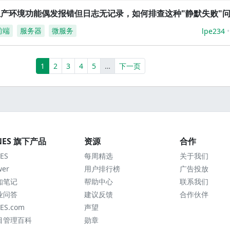
生产环境功能偶发报错但日志无记录，如何排查这种"静默失败"
前端
服务器
微服务
lpe234
(current)
More
1
2
3
4
5
…
下一页
NES 旗下产品
资源
合作
ES
每周精选
关于我们
wer
用户排行榜
广告投放
知笔记
帮助中心
联系我们
业问答
建议反馈
合作伙伴
ES.com
声望
目管理百科
勋章