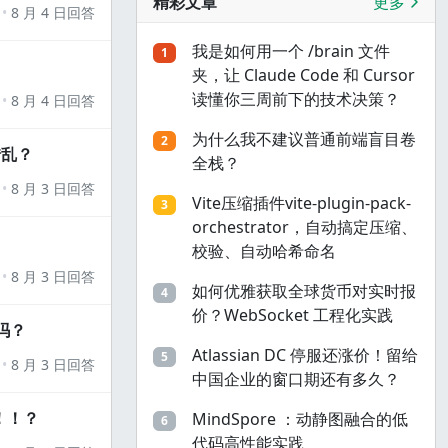
精彩文章
更多
8 月 4 日回答
我是如何用一个 /brain 文件
1
夹，让 Claude Code 和 Cursor
读懂你三周前下的技术决策？
8 月 4 日回答
为什么我不建议普通前端盲目卷
2
错乱？
全栈？
8 月 3 日回答
Vite压缩插件vite-plugin-pack-
3
orchestrator，自动搞定压缩、
校验、自动哈希命名
8 月 3 日回答
如何优雅获取全球货币对实时报
4
价？WebSocket 工程化实践
吗？
Atlassian DC 停服还涨价！留给
5
8 月 3 日回答
中国企业的窗口期还有多久？
！！？
MindSpore ：动静图融合的低
6
代码高性能实践