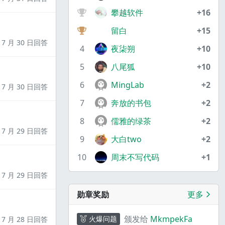
攀越软件
+16
留白
+15
7 月 30 日回答
4
夜柒朔
+10
5
八尾狐
+10
6
MingLab
+2
7 月 30 日回答
7
奔放的书包
+2
8
儒雅的绿茶
+2
7 月 29 日回答
9
大白two
+2
10
周末不写代码
+1
7 月 29 日回答
勋章奖励
更多
颁发给
MkmpekFa
火爆问题
7 月 28 日回答