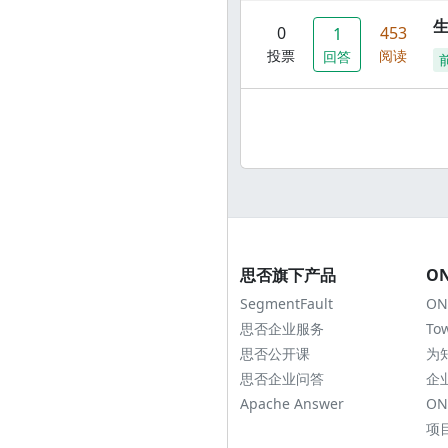
0
453
1
投票
阅读
回答
思否旗下产品
O
SegmentFault
ON
思否企业服务
To
思否公开课
为
思否企业问答
企
Apache Answer
ON
项