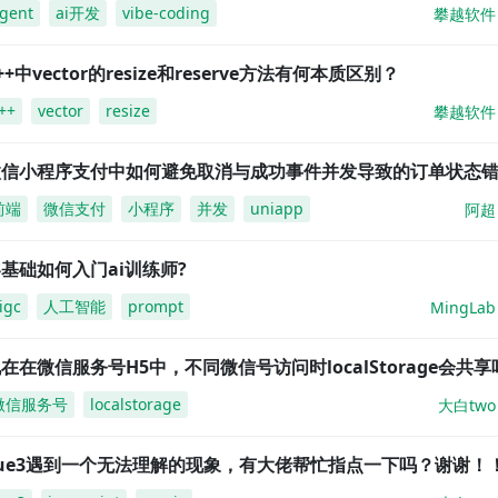
gent
ai开发
vibe-coding
攀越软件
++中vector的resize和reserve方法有何本质区别？
++
vector
resize
攀越软件
微信小程序支付中如何避免取消与成功事件并发导致的订单状态
前端
微信支付
小程序
并发
uniapp
阿超
基础如何入门ai训练师?
igc
人工智能
prompt
MingLab
在在微信服务号H5中，不同微信号访问时localStorage会共享
微信服务号
localstorage
大白two
vue3遇到一个无法理解的现象，有大佬帮忙指点一下吗？谢谢！