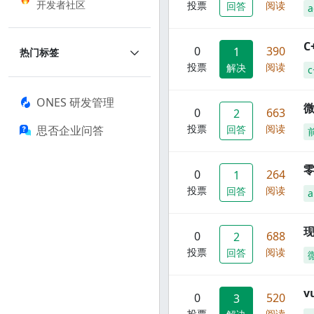
开发者社区
投票
阅读
回答
a
C
0
390
1
热门标签
投票
阅读
解决
c
ONES 研发管理
0
663
2
投票
阅读
思否企业问答
回答
零
0
264
1
投票
阅读
回答
a
现
0
688
2
投票
阅读
回答
0
520
3
投票
阅读