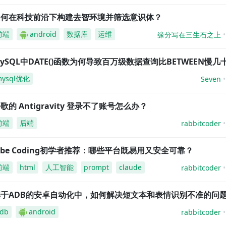
如何在科技前沿下构建去智环境并筛选意识体？
前端
android
数据库
运维
缘分写在三生石之上
ySQL中DATE()函数为何导致百万级数据查询比BETWEEN慢几
mysql优化
Seven
歌的 Antigravity 登录不了账号怎么办？
前端
后端
rabbitcoder
ibe Coding初学者推荐：哪些平台既易用又安全可靠？
前端
html
人工智能
prompt
claude
rabbitcoder
基于ADB的安卓自动化中，如何解决短文本和表情识别不准的问
db
android
rabbitcoder