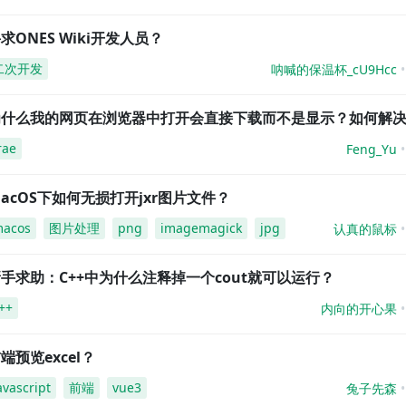
求ONES Wiki开发人员？
二次开发
呐喊的保温杯_cU9Hcc
为什么我的网页在浏览器中打开会直接下载而不是显示？如何解
rae
Feng_Yu
acOS下如何无损打开jxr图片文件？
acos
图片处理
png
imagemagick
jpg
认真的鼠标
手求助：C++中为什么注释掉一个cout就可以运行？
++
内向的开心果
端预览excel？
avascript
前端
vue3
兔子先森