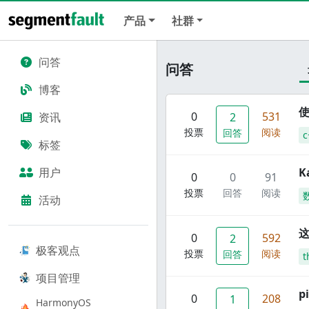
产品
社群
问答
问答
博客
使
0
531
资讯
2
投票
阅读
回答
c
标签
用户
K
0
0
91
投票
回答
阅读
活动
这
0
592
2
极客观点
投票
阅读
回答
t
项目管理
p
0
208
1
HarmonyOS