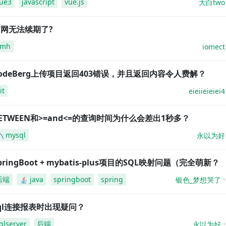
ue3
javascript
vue.js
大白two
网无法续期了?
amh
iomect
odeBerg上传项目返回403错误，并且返回内容令人费解？
it
eieiieieiei4
ETWEEN和>=and<=的查询时间为什么会差出1秒多？
mysql
永以为好
pringBoot + mybatis-plus项目的SQL映射问题（完全萌新？
后端
java
springboot
spring
银色_梦想哭了
ql连接报表时出现疑问？
qlserver
后端
永以为好