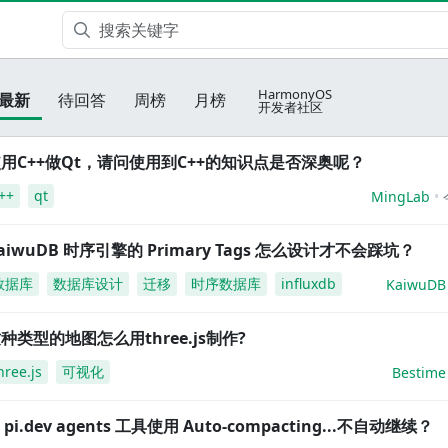
HarmonyOS
最新
待回答
周榜
月榜
开发者社区
用C++做Qt，请问使用到C++的知识点是否深奥呢？
++
qt
MingLab
aiwuDB 时序引擎的 Primary Tags 怎么设计才不会踩坑？
数据库
数据库设计
迁移
时序数据库
influxdb
KaiwuDB
种类型的地图怎么用three.js制作?
hree.js
可视化
Bestime
i pi.dev agents 工具使用 Auto-compacting...不自动继续？