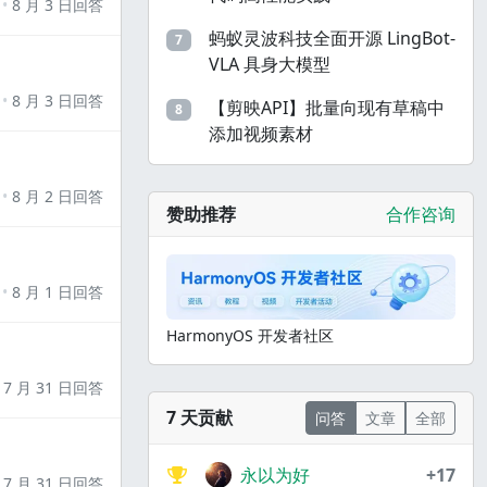
8 月 3 日回答
蚂蚁灵波科技全面开源 LingBot-
7
VLA 具身大模型
8 月 3 日回答
【剪映API】批量向现有草稿中
8
添加视频素材
8 月 2 日回答
赞助推荐
合作咨询
8 月 1 日回答
HarmonyOS 开发者社区
7 月 31 日回答
7 天贡献
问答
文章
全部
永以为好
+17
7 月 31 日回答