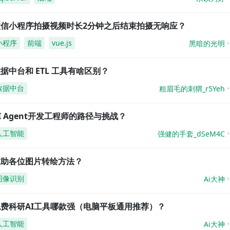
微信小程序拍摄视频时长2分钟之后结束拍摄无响应？
小程序
前端
vue.js
黑暗的光明
据中台和 ETL 工具有啥区别？
数据中台
粗眉毛的刺猬_r5Yeh
I Agent开发工程师的路径与挑战？
人工智能
强健的手套_dSeM4C
求助各位图片转绘方法？
图像识别
Ai大神
免费科研AI工具哪款强（电脑平板通用推荐）？
人工智能
Ai大神