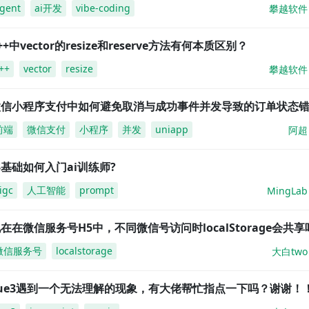
gent
ai开发
vibe-coding
攀越软件
++中vector的resize和reserve方法有何本质区别？
++
vector
resize
攀越软件
微信小程序支付中如何避免取消与成功事件并发导致的订单状态
前端
微信支付
小程序
并发
uniapp
阿超
基础如何入门ai训练师?
igc
人工智能
prompt
MingLab
在在微信服务号H5中，不同微信号访问时localStorage会共享
微信服务号
localstorage
大白two
vue3遇到一个无法理解的现象，有大佬帮忙指点一下吗？谢谢！