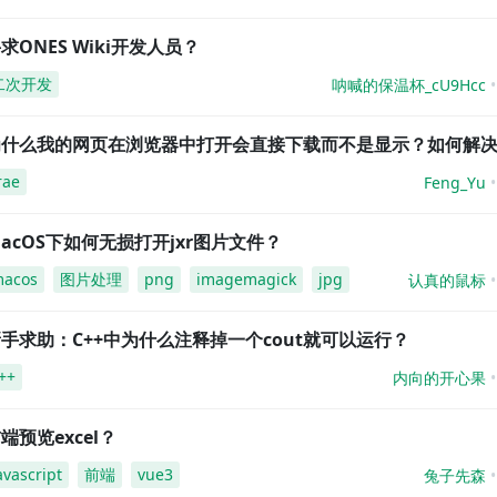
求ONES Wiki开发人员？
二次开发
呐喊的保温杯_cU9Hcc
为什么我的网页在浏览器中打开会直接下载而不是显示？如何解
rae
Feng_Yu
acOS下如何无损打开jxr图片文件？
acos
图片处理
png
imagemagick
jpg
认真的鼠标
手求助：C++中为什么注释掉一个cout就可以运行？
++
内向的开心果
端预览excel？
avascript
前端
vue3
兔子先森