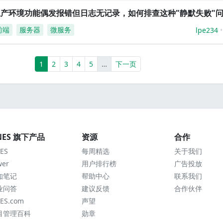
生产环境功能偶发报错但日志无记录，如何排查这种"静默失败"
前端
服务器
微服务
lpe234
(current)
More
1
2
3
4
5
…
下一页
NES 旗下产品
资源
合作
ES
每周精选
关于我们
wer
用户排行榜
广告投放
知笔记
帮助中心
联系我们
业问答
建议反馈
合作伙伴
ES.com
声望
目管理百科
勋章