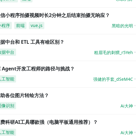
微信小程序拍摄视频时长2分钟之后结束拍摄无响应？
小程序
前端
vue.js
黑暗的光明
据中台和 ETL 工具有啥区别？
数据中台
粗眉毛的刺猬_r5Yeh
I Agent开发工程师的路径与挑战？
人工智能
强健的手套_dSeM4C
求助各位图片转绘方法？
图像识别
Ai大神
免费科研AI工具哪款强（电脑平板通用推荐）？
人工智能
Ai大神