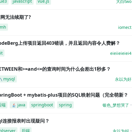
ue3
javascript
vue.js
大白two
网无法续期了?
amh
iomect
odeBerg上传项目返回403错误，并且返回内容令人费解？
it
eieiieieiei4
ETWEEN和>=and<=的查询时间为什么会差出1秒多？
mysql
永以为好
pringBoot + mybatis-plus项目的SQL映射问题（完全萌新？
后端
java
springboot
spring
银色_梦想哭了
ql连接报表时出现疑问？
qlserver
后端
永以为好