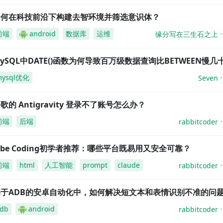
如何在科技前沿下构建去智环境并筛选意识体？
前端
android
数据库
运维
缘分写在三生石之上
ySQL中DATE()函数为何导致百万级数据查询比BETWEEN慢几
mysql优化
Seven
歌的 Antigravity 登录不了账号怎么办？
前端
后端
rabbitcoder
ibe Coding初学者推荐：哪些平台既易用又安全可靠？
前端
html
人工智能
prompt
claude
rabbitcoder
基于ADB的安卓自动化中，如何解决短文本和表情识别不准的问
db
android
rabbitcoder