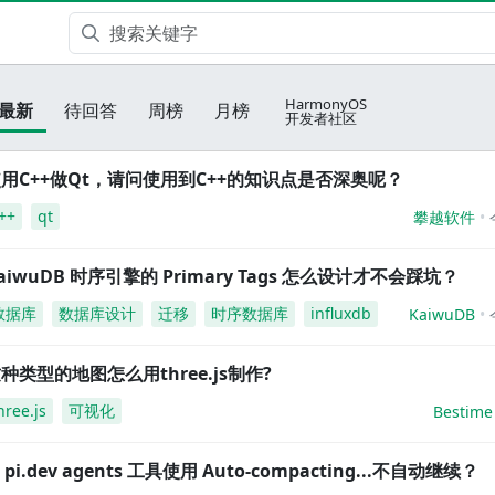
HarmonyOS
最新
待回答
周榜
月榜
开发者社区
用C++做Qt，请问使用到C++的知识点是否深奥呢？
++
qt
攀越软件
aiwuDB 时序引擎的 Primary Tags 怎么设计才不会踩坑？
数据库
数据库设计
迁移
时序数据库
influxdb
KaiwuDB
种类型的地图怎么用three.js制作?
hree.js
可视化
Bestime
i pi.dev agents 工具使用 Auto-compacting...不自动继续？