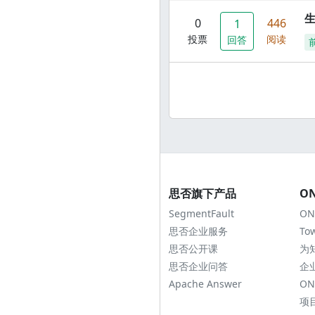
0
446
1
投票
阅读
回答
思否旗下产品
O
SegmentFault
ON
思否企业服务
To
思否公开课
为
思否企业问答
企
Apache Answer
ON
项