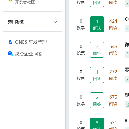
开发者社区
投票
阅读
回答
a
C
0
424
1
热门标签
投票
阅读
解决
c
ONES 研发管理
0
645
2
投票
阅读
思否企业问答
回答
零
0
272
1
投票
阅读
回答
a
现
0
675
2
投票
阅读
回答
0
521
3
投票
阅读