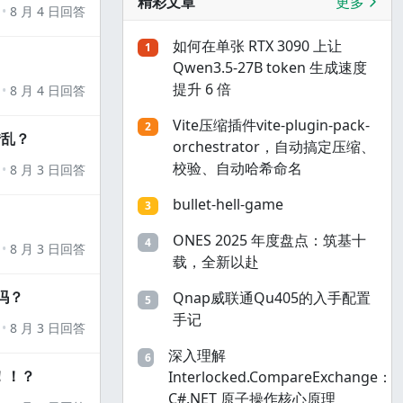
精彩文章
更多
8 月 4 日回答
如何在单张 RTX 3090 上让
1
Qwen3.5-27B token 生成速度
提升 6 倍
8 月 4 日回答
Vite压缩插件vite-plugin-pack-
2
错乱？
orchestrator，自动搞定压缩、
校验、自动哈希命名
8 月 3 日回答
bullet-hell-game
3
ONES 2025 年度盘点：筑基十
4
8 月 3 日回答
载，全新以赴
吗？
Qnap威联通Qu405的入手配置
5
手记
8 月 3 日回答
深入理解
6
！！？
Interlocked.CompareExchange：
C#.NET 原子操作核心原理