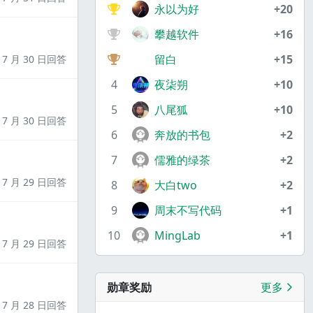
永以为好
+20
攀越软件
+16
留白
+15
7 月 30 日回答
4
夜柒朔
+10
5
八尾狐
+10
7 月 30 日回答
6
奔放的书包
+2
7
儒雅的绿茶
+2
7 月 29 日回答
8
大白two
+2
9
周末不写代码
+1
10
MingLab
+1
7 月 29 日回答
勋章奖励
更多
7 月 28 日回答