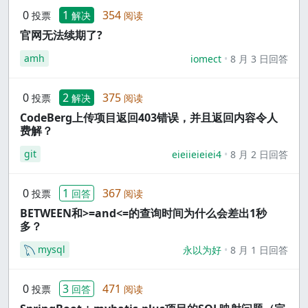
0
1
354
投票
解决
阅读
官网无法续期了?
amh
iomect
8 月 3 日回答
0
2
375
投票
解决
阅读
CodeBerg上传项目返回403错误，并且返回内容令人
费解？
git
eieiieieiei4
8 月 2 日回答
0
1
367
投票
回答
阅读
BETWEEN和>=and<=的查询时间为什么会差出1秒
多？
mysql
永以为好
8 月 1 日回答
0
3
471
投票
回答
阅读