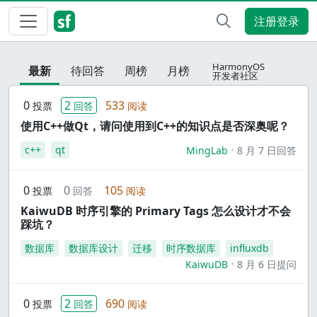
注册登录
HarmonyOS
最新
待回答
周榜
月榜
开发者社区
0
2
533
投票
回答
阅读
使用C++做Qt，请问使用到C++的知识点是否深奥呢？
c++
qt
MingLab
8 月 7 日回答
0
0
105
投票
回答
阅读
KaiwuDB 时序引擎的 Primary Tags 怎么设计才不会
踩坑？
数据库
数据库设计
迁移
时序数据库
influxdb
KaiwuDB
8 月 6 日提问
0
2
690
投票
回答
阅读