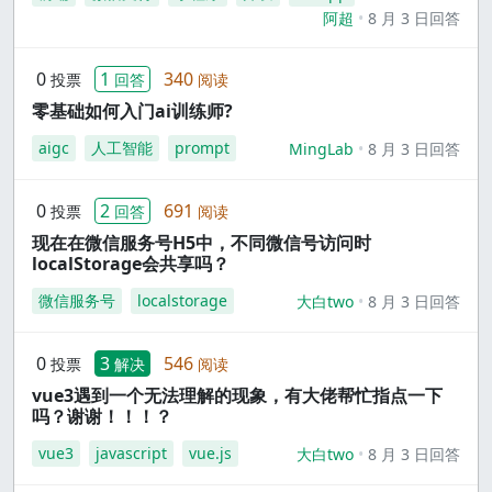
阿超
8 月 3 日回答
0
1
340
投票
回答
阅读
零基础如何入门ai训练师?
aigc
人工智能
prompt
MingLab
8 月 3 日回答
0
2
691
投票
回答
阅读
现在在微信服务号H5中，不同微信号访问时
localStorage会共享吗？
微信服务号
localstorage
大白two
8 月 3 日回答
0
3
546
投票
解决
阅读
vue3遇到一个无法理解的现象，有大佬帮忙指点一下
吗？谢谢！！！？
vue3
javascript
vue.js
大白two
8 月 3 日回答