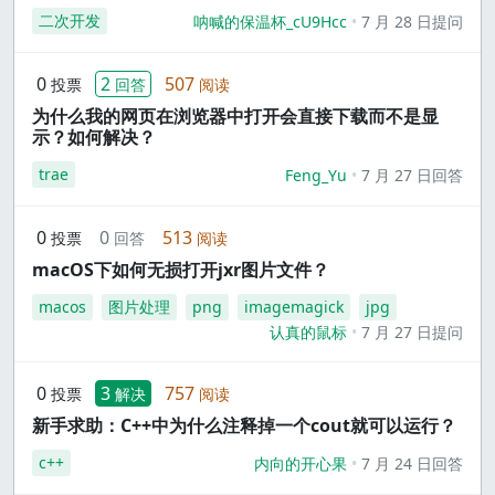
二次开发
呐喊的保温杯_cU9Hcc
7 月 28 日提问
0
2
507
投票
回答
阅读
为什么我的网页在浏览器中打开会直接下载而不是显
示？如何解决？
trae
Feng_Yu
7 月 27 日回答
0
0
513
投票
回答
阅读
macOS下如何无损打开jxr图片文件？
macos
图片处理
png
imagemagick
jpg
认真的鼠标
7 月 27 日提问
0
3
757
投票
解决
阅读
新手求助：C++中为什么注释掉一个cout就可以运行？
c++
内向的开心果
7 月 24 日回答