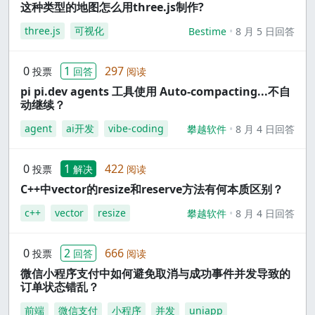
这种类型的地图怎么用three.js制作?
three.js
可视化
Bestime
8 月 5 日回答
0
1
297
投票
回答
阅读
pi pi.dev agents 工具使用 Auto-compacting...不自
动继续？
agent
ai开发
vibe-coding
攀越软件
8 月 4 日回答
0
1
422
投票
解决
阅读
C++中vector的resize和reserve方法有何本质区别？
c++
vector
resize
攀越软件
8 月 4 日回答
0
2
666
投票
回答
阅读
微信小程序支付中如何避免取消与成功事件并发导致的
订单状态错乱？
前端
微信支付
小程序
并发
uniapp