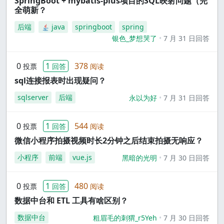
SpringBoot + mybatis-plus项目的SQL映射问题（完
全萌新？
后端
java
springboot
spring
银色_梦想哭了
7 月 31 日回答
0
1
378
投票
回答
阅读
sql连接报表时出现疑问？
sqlserver
后端
永以为好
7 月 31 日回答
0
1
544
投票
回答
阅读
微信小程序拍摄视频时长2分钟之后结束拍摄无响应？
小程序
前端
vue.js
黑暗的光明
7 月 30 日回答
0
1
480
投票
回答
阅读
数据中台和 ETL 工具有啥区别？
数据中台
粗眉毛的刺猬_r5Yeh
7 月 30 日回答