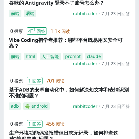
谷歌的 Antigravity 登录不了账号怎么办？
前端
后端
rabbitcoder
7 月 23 日回答
+1
0
4
1.1k
投票
回答
阅读
Vibe Coding初学者推荐：哪些平台既易用又安全可
靠？
前端
html
人工智能
prompt
claude
rabbitcoder
7 月 23 日回答
0
1
701
投票
回答
阅读
基于ADB的安卓自动化中，如何解决短文本和表情识别
不准的问题？
adb
android
rabbitcoder
7 月 23 日回答
0
1
456
投票
回答
阅读
生产环境功能偶发报错但日志无记录，如何排查这
种"静默失败"问题？