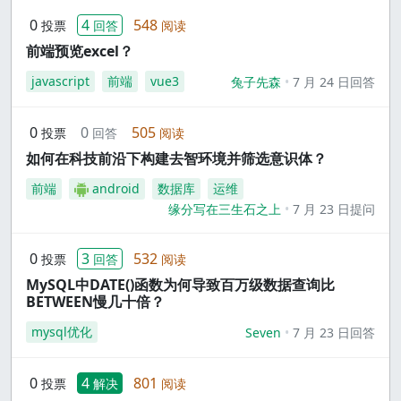
0
4
548
投票
回答
阅读
前端预览excel？
javascript
前端
vue3
兔子先森
7 月 24 日回答
0
0
505
投票
回答
阅读
如何在科技前沿下构建去智环境并筛选意识体？
前端
android
数据库
运维
缘分写在三生石之上
7 月 23 日提问
0
3
532
投票
回答
阅读
MySQL中DATE()函数为何导致百万级数据查询比
BETWEEN慢几十倍？
mysql优化
Seven
7 月 23 日回答
0
4
801
投票
解决
阅读