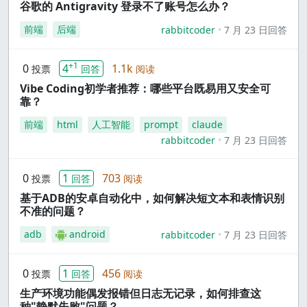
谷歌的 Antigravity 登录不了账号怎么办？
前端
后端
rabbitcoder
7 月 23 日回答
+1
0
4
1.1k
投票
回答
阅读
Vibe Coding初学者推荐：哪些平台既易用又安全可
靠？
前端
html
人工智能
prompt
claude
rabbitcoder
7 月 23 日回答
0
1
703
投票
回答
阅读
基于ADB的安卓自动化中，如何解决短文本和表情识别
不准的问题？
adb
android
rabbitcoder
7 月 23 日回答
0
1
456
投票
回答
阅读
生产环境功能偶发报错但日志无记录，如何排查这
种"静默失败"问题？