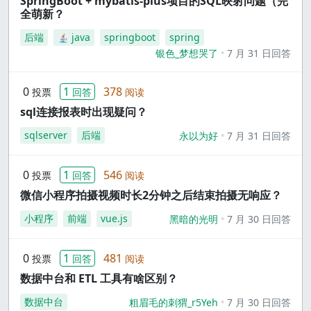
SpringBoot + mybatis-plus项目的SQL映射问题（完
全萌新？
后端
java
springboot
spring
银色_梦想哭了
7 月 31 日回答
0
1
378
投票
回答
阅读
sql连接报表时出现疑问？
sqlserver
后端
永以为好
7 月 31 日回答
0
1
546
投票
回答
阅读
微信小程序拍摄视频时长2分钟之后结束拍摄无响应？
小程序
前端
vue.js
黑暗的光明
7 月 30 日回答
0
1
481
投票
回答
阅读
数据中台和 ETL 工具有啥区别？
数据中台
粗眉毛的刺猬_r5Yeh
7 月 30 日回答