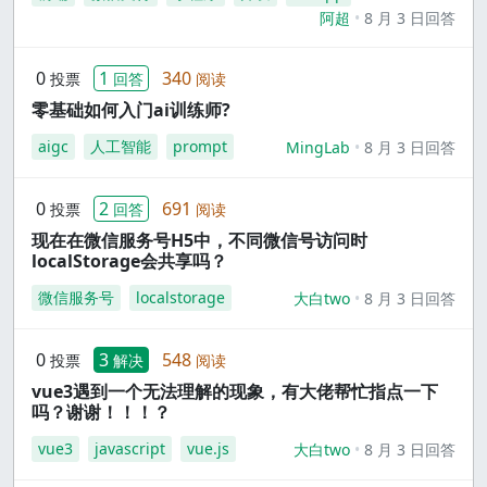
阿超
8 月 3 日回答
0
1
340
投票
回答
阅读
零基础如何入门ai训练师?
aigc
人工智能
prompt
MingLab
8 月 3 日回答
0
2
691
投票
回答
阅读
现在在微信服务号H5中，不同微信号访问时
localStorage会共享吗？
微信服务号
localstorage
大白two
8 月 3 日回答
0
3
548
投票
解决
阅读
vue3遇到一个无法理解的现象，有大佬帮忙指点一下
吗？谢谢！！！？
vue3
javascript
vue.js
大白two
8 月 3 日回答