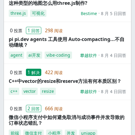
这种类型的地图怎么用three.js制作?
three.js
可视化
Bestime
8 月 5 日回答
0
1
298
投票
回答
阅读
pi pi.dev agents 工具使用 Auto-compacting...不自
动继续？
agent
ai开发
vibe-coding
攀越软件
8 月 4 日回答
0
1
422
投票
解决
阅读
C++中vector的resize和reserve方法有何本质区别？
c++
vector
resize
攀越软件
8 月 4 日回答
0
2
666
投票
回答
阅读
微信小程序支付中如何避免取消与成功事件并发导致的
订单状态错乱？
前端
微信支付
小程序
并发
uniapp