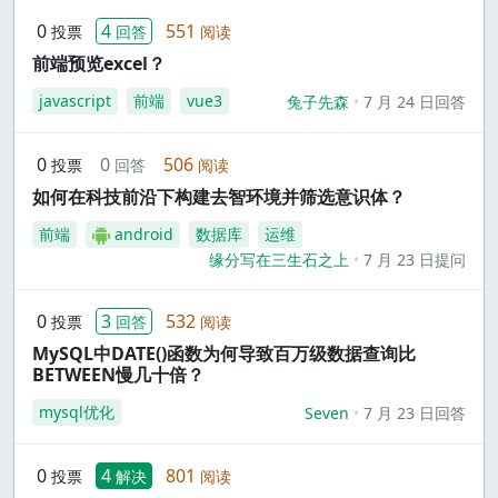
0
4
551
投票
回答
阅读
前端预览excel？
javascript
前端
vue3
兔子先森
7 月 24 日回答
0
0
506
投票
回答
阅读
如何在科技前沿下构建去智环境并筛选意识体？
前端
android
数据库
运维
缘分写在三生石之上
7 月 23 日提问
0
3
532
投票
回答
阅读
MySQL中DATE()函数为何导致百万级数据查询比
BETWEEN慢几十倍？
mysql优化
Seven
7 月 23 日回答
0
4
801
投票
解决
阅读