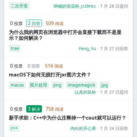
二次开发
呐喊的保温杯_cU9Hcc
7 月 28 日提问
0
2
509
投票
回答
阅读
为什么我的网页在浏览器中打开会直接下载而不是显
示？如何解决？
trae
Feng_Yu
7 月 27 日回答
0
0
516
投票
回答
阅读
macOS下如何无损打开jxr图片文件？
macos
图片处理
png
imagemagick
jpg
认真的鼠标
7 月 27 日提问
0
3
758
投票
解决
阅读
新手求助：C++中为什么注释掉一个cout就可以运行？
c++
内向的开心果
7 月 24 日回答