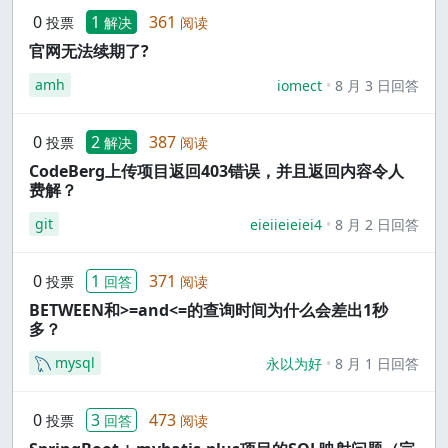
0
1
361
投票
解决
阅读
官网无法续期了?
amh
iomect
8 月 3 日回答
0
2
387
投票
解决
阅读
CodeBerg上传项目返回403错误，并且返回内容令人
费解？
git
eieiieieiei4
8 月 2 日回答
0
1
371
投票
回答
阅读
BETWEEN和>=and<=的查询时间为什么会差出1秒
多？
mysql
永以为好
8 月 1 日回答
0
3
473
投票
回答
阅读