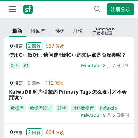
注册登录
HarmonyOS
最新
待回答
周榜
月榜
开发者社区
0
2
537
投票
回答
阅读
使用C++做Qt，请问使用到C++的知识点是否深奥呢？
c++
qt
MingLab
8 月 7 日回答
0
0
112
投票
回答
阅读
KaiwuDB 时序引擎的 Primary Tags 怎么设计才不会
踩坑？
数据库
数据库设计
迁移
时序数据库
influxdb
KaiwuDB
8 月 6 日提问
0
2
694
投票
回答
阅读