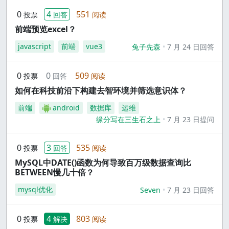
0
4
551
投票
回答
阅读
前端预览excel？
javascript
前端
vue3
兔子先森
7 月 24 日回答
0
0
509
投票
回答
阅读
如何在科技前沿下构建去智环境并筛选意识体？
前端
android
数据库
运维
缘分写在三生石之上
7 月 23 日提问
0
3
535
投票
回答
阅读
MySQL中DATE()函数为何导致百万级数据查询比
BETWEEN慢几十倍？
mysql优化
Seven
7 月 23 日回答
0
4
803
投票
解决
阅读