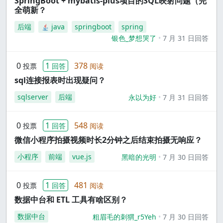
SpringBoot + mybatis-plus项目的SQL映射问题（完
全萌新？
后端
java
springboot
spring
银色_梦想哭了
7 月 31 日回答
0
1
378
投票
回答
阅读
sql连接报表时出现疑问？
sqlserver
后端
永以为好
7 月 31 日回答
0
1
548
投票
回答
阅读
微信小程序拍摄视频时长2分钟之后结束拍摄无响应？
小程序
前端
vue.js
黑暗的光明
7 月 30 日回答
0
1
481
投票
回答
阅读
数据中台和 ETL 工具有啥区别？
数据中台
粗眉毛的刺猬_r5Yeh
7 月 30 日回答