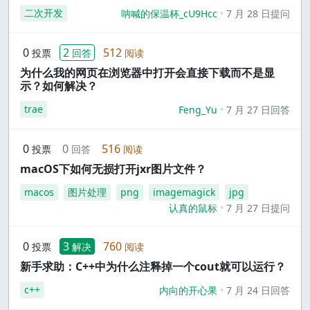
二次开发
呐喊的保温杯_cU9Hcc
7 月 28 日提问
0
2
512
投票
回答
阅读
为什么我的网页在浏览器中打开会直接下载而不是显
示？如何解决？
trae
Feng_Yu
7 月 27 日回答
0
0
516
投票
回答
阅读
macOS下如何无损打开jxr图片文件？
macos
图片处理
png
imagemagick
jpg
认真的鼠标
7 月 27 日提问
0
3
760
投票
解决
阅读
新手求助：C++中为什么注释掉一个cout就可以运行？
c++
内向的开心果
7 月 24 日回答