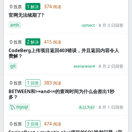
0
1
374
投票
解决
阅读
官网无法续期了?
amh
iomect
8 月 3 日回答
0
2
415
投票
解决
阅读
CodeBerg上传项目返回403错误，并且返回内容令人
费解？
git
eieiieieiei4
8 月 2 日回答
0
1
383
投票
回答
阅读
BETWEEN和>=and<=的查询时间为什么会差出1秒
多？
mysql
永以为好
8 月 1 日回答
0
3
474
投票
回答
阅读