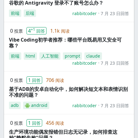
谷歌的 Antigravity 登录不了账号怎么办？
前端
后端
rabbitcoder
7 月 23 日回答
+1
0
4
1.1k
投票
回答
阅读
Vibe Coding初学者推荐：哪些平台既易用又安全可
靠？
前端
html
人工智能
prompt
claude
rabbitcoder
7 月 23 日回答
0
1
706
投票
回答
阅读
基于ADB的安卓自动化中，如何解决短文本和表情识别
不准的问题？
adb
android
rabbitcoder
7 月 23 日回答
0
1
456
投票
回答
阅读
生产环境功能偶发报错但日志无记录，如何排查这
种"静默失败"问题？