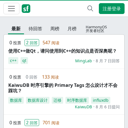
注册登录
HarmonyOS
最新
待回答
周榜
月榜
开发者社区
0
2
547
投票
回答
阅读
使用C++做Qt，请问使用到C++的知识点是否深奥呢？
c++
qt
MingLab
8 月 7 日回答
0
0
133
投票
回答
阅读
KaiwuDB 时序引擎的 Primary Tags 怎么设计才不会
踩坑？
数据库
数据库设计
迁移
时序数据库
influxdb
KaiwuDB
8 月 6 日提问
0
2
701
投票
回答
阅读