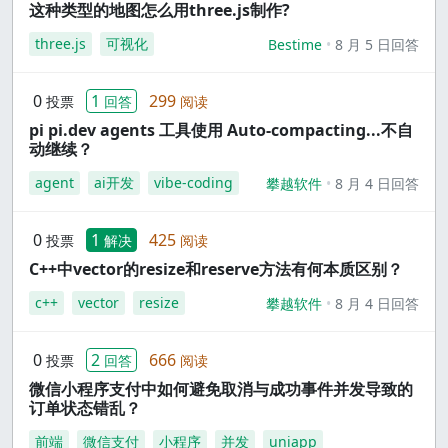
这种类型的地图怎么用three.js制作?
three.js
可视化
Bestime
8 月 5 日回答
0
1
299
投票
回答
阅读
pi pi.dev agents 工具使用 Auto-compacting...不自
动继续？
agent
ai开发
vibe-coding
攀越软件
8 月 4 日回答
0
1
425
投票
解决
阅读
C++中vector的resize和reserve方法有何本质区别？
c++
vector
resize
攀越软件
8 月 4 日回答
0
2
666
投票
回答
阅读
微信小程序支付中如何避免取消与成功事件并发导致的
订单状态错乱？
前端
微信支付
小程序
并发
uniapp