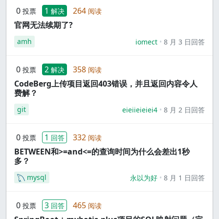
0
1
264
投票
解决
阅读
官网无法续期了?
amh
iomect
8 月 3 日回答
0
2
358
投票
解决
阅读
CodeBerg上传项目返回403错误，并且返回内容令人
费解？
git
eieiieieiei4
8 月 2 日回答
0
1
332
投票
回答
阅读
BETWEEN和>=and<=的查询时间为什么会差出1秒
多？
mysql
永以为好
8 月 1 日回答
0
3
465
投票
回答
阅读