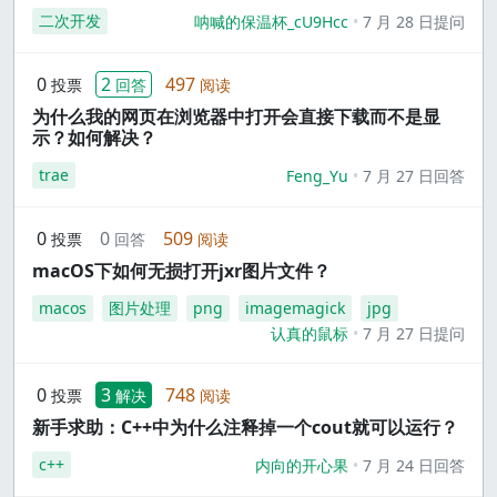
二次开发
呐喊的保温杯_cU9Hcc
7 月 28 日提问
0
2
497
投票
回答
阅读
为什么我的网页在浏览器中打开会直接下载而不是显
示？如何解决？
trae
Feng_Yu
7 月 27 日回答
0
0
509
投票
回答
阅读
macOS下如何无损打开jxr图片文件？
macos
图片处理
png
imagemagick
jpg
认真的鼠标
7 月 27 日提问
0
3
748
投票
解决
阅读
新手求助：C++中为什么注释掉一个cout就可以运行？
c++
内向的开心果
7 月 24 日回答