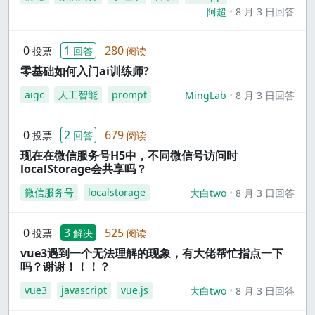
阿超
8 月 3 日回答
0
1
280
投票
回答
阅读
零基础如何入门ai训练师?
aigc
人工智能
prompt
MingLab
8 月 3 日回答
0
2
679
投票
回答
阅读
现在在微信服务号H5中，不同微信号访问时
localStorage会共享吗？
微信服务号
localstorage
大白two
8 月 3 日回答
0
3
525
投票
解决
阅读
vue3遇到一个无法理解的现象，有大佬帮忙指点一下
吗？谢谢！！！？
vue3
javascript
vue.js
大白two
8 月 3 日回答