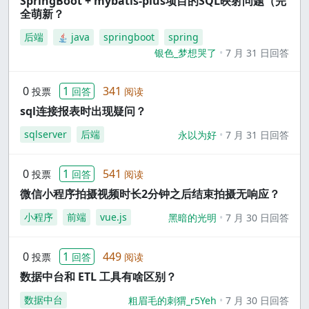
SpringBoot + mybatis-plus项目的SQL映射问题（完
全萌新？
后端
java
springboot
spring
银色_梦想哭了
7 月 31 日回答
0
1
341
投票
回答
阅读
sql连接报表时出现疑问？
sqlserver
后端
永以为好
7 月 31 日回答
0
1
541
投票
回答
阅读
微信小程序拍摄视频时长2分钟之后结束拍摄无响应？
小程序
前端
vue.js
黑暗的光明
7 月 30 日回答
0
1
449
投票
回答
阅读
数据中台和 ETL 工具有啥区别？
数据中台
粗眉毛的刺猬_r5Yeh
7 月 30 日回答