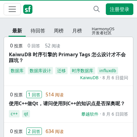
注册登录
HarmonyOS
最新
待回答
周榜
月榜
开发者社区
0
0
52
投票
回答
阅读
KaiwuDB 时序引擎的 Primary Tags 怎么设计才不会
踩坑？
数据库
数据库设计
迁移
时序数据库
influxdb
KaiwuDB
8 月 6 日提问
0
1
514
投票
回答
阅读
使用C++做Qt，请问使用到C++的知识点是否深奥呢？
c++
qt
攀越软件
8 月 6 日回答
0
2
634
投票
回答
阅读