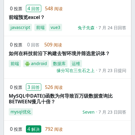
0
4
548
投票
回答
阅读
前端预览excel？
javascript
前端
vue3
兔子先森
7 月 24 日回答
0
0
509
投票
回答
阅读
如何在科技前沿下构建去智环境并筛选意识体？
前端
android
数据库
运维
缘分写在三生石之上
7 月 23 日提问
0
3
526
投票
回答
阅读
MySQL中DATE()函数为何导致百万级数据查询比
BETWEEN慢几十倍？
mysql优化
Seven
7 月 23 日回答
0
4
792
投票
解决
阅读