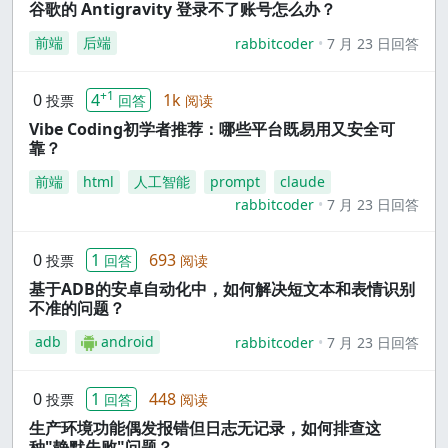
谷歌的 Antigravity 登录不了账号怎么办？
前端
后端
rabbitcoder
7 月 23 日回答
+1
0
4
1k
投票
回答
阅读
Vibe Coding初学者推荐：哪些平台既易用又安全可
靠？
前端
html
人工智能
prompt
claude
rabbitcoder
7 月 23 日回答
0
1
693
投票
回答
阅读
基于ADB的安卓自动化中，如何解决短文本和表情识别
不准的问题？
adb
android
rabbitcoder
7 月 23 日回答
0
1
448
投票
回答
阅读
生产环境功能偶发报错但日志无记录，如何排查这
种"静默失败"问题？