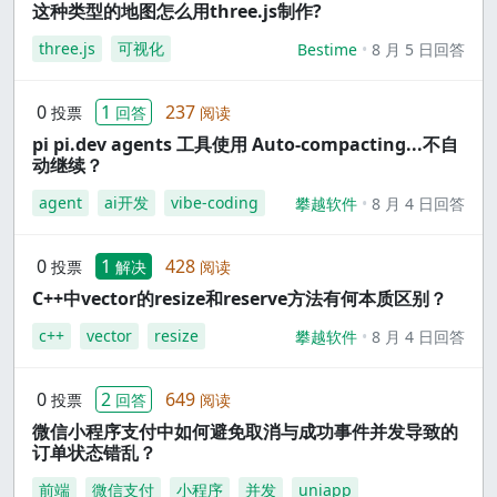
这种类型的地图怎么用three.js制作?
three.js
可视化
Bestime
8 月 5 日回答
0
1
237
投票
回答
阅读
pi pi.dev agents 工具使用 Auto-compacting...不自
动继续？
agent
ai开发
vibe-coding
攀越软件
8 月 4 日回答
0
1
428
投票
解决
阅读
C++中vector的resize和reserve方法有何本质区别？
c++
vector
resize
攀越软件
8 月 4 日回答
0
2
649
投票
回答
阅读
微信小程序支付中如何避免取消与成功事件并发导致的
订单状态错乱？
前端
微信支付
小程序
并发
uniapp