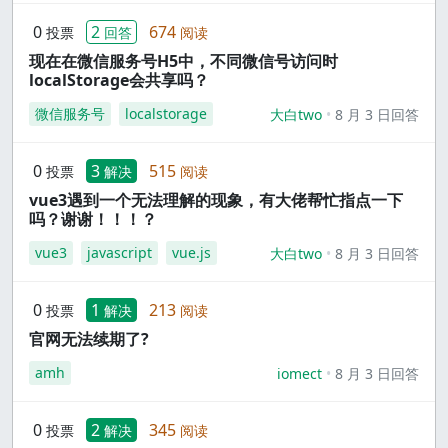
0
2
674
投票
回答
阅读
现在在微信服务号H5中，不同微信号访问时
localStorage会共享吗？
微信服务号
localstorage
大白two
8 月 3 日回答
0
3
515
投票
解决
阅读
vue3遇到一个无法理解的现象，有大佬帮忙指点一下
吗？谢谢！！！？
vue3
javascript
vue.js
大白two
8 月 3 日回答
0
1
213
投票
解决
阅读
官网无法续期了?
amh
iomect
8 月 3 日回答
0
2
345
投票
解决
阅读