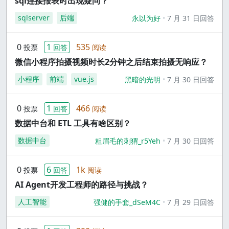
sql连接报表时出现疑问？
sqlserver
后端
永以为好
7 月 31 日回答
0
1
535
投票
回答
阅读
微信小程序拍摄视频时长2分钟之后结束拍摄无响应？
小程序
前端
vue.js
黑暗的光明
7 月 30 日回答
0
1
466
投票
回答
阅读
数据中台和 ETL 工具有啥区别？
数据中台
粗眉毛的刺猬_r5Yeh
7 月 30 日回答
0
6
1k
投票
回答
阅读
AI Agent开发工程师的路径与挑战？
人工智能
强健的手套_dSeM4C
7 月 29 日回答