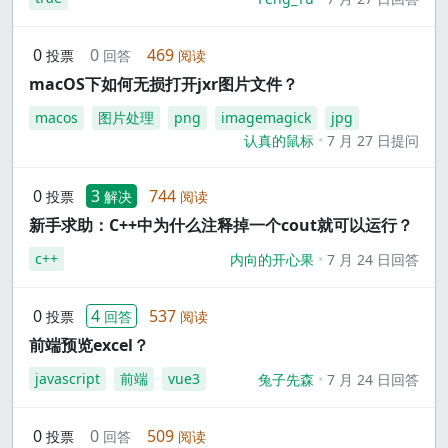
0
0
469
投票
回答
阅读
macOS下如何无损打开jxr图片文件？
macos
图片处理
png
imagemagick
jpg
认真的鼠标
7 月 27 日提问
0
3
744
投票
解决
阅读
新手求助：C++中为什么注释掉一个cout就可以运行？
c++
内向的开心果
7 月 24 日回答
0
4
537
投票
回答
阅读
前端预览excel？
javascript
前端
vue3
兔子先森
7 月 24 日回答
0
0
509
投票
回答
阅读