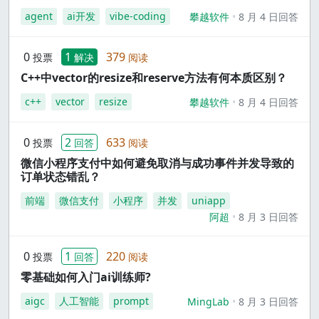
agent
ai开发
vibe-coding
攀越软件
8 月 4 日回答
0
1
379
投票
解决
阅读
C++中vector的resize和reserve方法有何本质区别？
c++
vector
resize
攀越软件
8 月 4 日回答
0
2
633
投票
回答
阅读
微信小程序支付中如何避免取消与成功事件并发导致的
订单状态错乱？
前端
微信支付
小程序
并发
uniapp
阿超
8 月 3 日回答
0
1
220
投票
回答
阅读
零基础如何入门ai训练师?
aigc
人工智能
prompt
MingLab
8 月 3 日回答