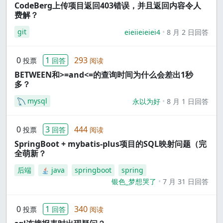
CodeBerg上传项目返回403错误，并且返回内容令人
费解？
git
eieiieieiei4
8 月 2 日回答
0
1
293
投票
回答
阅读
BETWEEN和>=and<=的查询时间为什么会差出1秒
多？
mysql
永以为好
8 月 1 日回答
0
3
444
投票
回答
阅读
SpringBoot + mybatis-plus项目的SQL映射问题（完
全萌新？
后端
java
springboot
spring
银色_梦想哭了
7 月 31 日回答
0
1
340
投票
回答
阅读