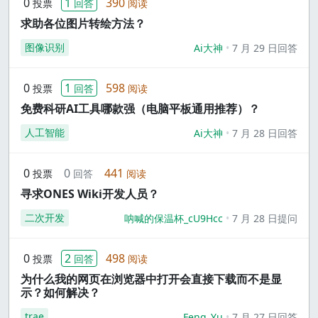
0
1
390
投票
回答
阅读
求助各位图片转绘方法？
图像识别
Ai大神
7 月 29 日回答
0
1
598
投票
回答
阅读
免费科研AI工具哪款强（电脑平板通用推荐）？
人工智能
Ai大神
7 月 28 日回答
0
0
441
投票
回答
阅读
寻求ONES Wiki开发人员？
二次开发
呐喊的保温杯_cU9Hcc
7 月 28 日提问
0
2
498
投票
回答
阅读
为什么我的网页在浏览器中打开会直接下载而不是显
示？如何解决？
trae
Feng_Yu
7 月 27 日回答