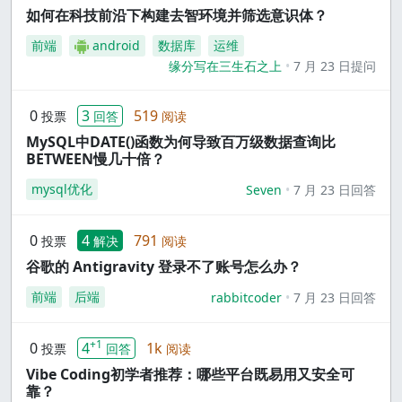
如何在科技前沿下构建去智环境并筛选意识体？
前端
android
数据库
运维
缘分写在三生石之上
7 月 23 日提问
0
3
519
投票
回答
阅读
MySQL中DATE()函数为何导致百万级数据查询比
BETWEEN慢几十倍？
mysql优化
Seven
7 月 23 日回答
0
4
791
投票
解决
阅读
谷歌的 Antigravity 登录不了账号怎么办？
前端
后端
rabbitcoder
7 月 23 日回答
+1
0
4
1k
投票
回答
阅读
Vibe Coding初学者推荐：哪些平台既易用又安全可
靠？