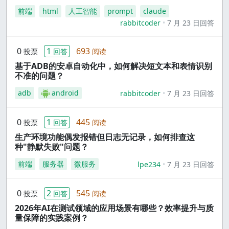
前端
html
人工智能
prompt
claude
rabbitcoder
7 月 23 日回答
0
1
693
投票
回答
阅读
基于ADB的安卓自动化中，如何解决短文本和表情识别
不准的问题？
adb
android
rabbitcoder
7 月 23 日回答
0
1
445
投票
回答
阅读
生产环境功能偶发报错但日志无记录，如何排查这
种"静默失败"问题？
前端
服务器
微服务
lpe234
7 月 23 日回答
0
2
545
投票
回答
阅读
2026年AI在测试领域的应用场景有哪些？效率提升与质
量保障的实践案例？