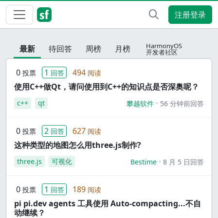
注册登录
HarmonyOS
最新
待回答
周榜
月榜
开发者社区
0
1
494
投票
回答
阅读
使用C++做Qt，请问使用到C++的知识点是否深奥呢？
c++
qt
攀越软件
56 分钟前回答
0
2
627
投票
回答
阅读
这种类型的地图怎么用three.js制作?
three.js
可视化
Bestime
8 月 5 日回答
0
1
189
投票
回答
阅读
pi pi.dev agents 工具使用 Auto-compacting...不自
动继续？