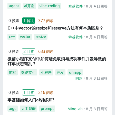
agent
ai开发
vibe-coding
攀越软件
8 月 4 日回答
0
1
377
投票
解决
阅读
C++中vector的resize和reserve方法有何本质区别？
c++
vector
resize
攀越软件
8 月 4 日回答
0
2
633
投票
回答
阅读
微信小程序支付中如何避免取消与成功事件并发导致的
订单状态错乱？
前端
微信支付
小程序
并发
uniapp
阿超
8 月 3 日回答
0
1
216
投票
回答
阅读
零基础如何入门ai训练师?
aigc
人工智能
prompt
MingLab
8 月 3 日回答