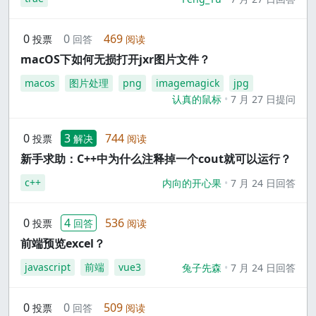
0
0
469
投票
回答
阅读
macOS下如何无损打开jxr图片文件？
macos
图片处理
png
imagemagick
jpg
认真的鼠标
7 月 27 日提问
0
3
744
投票
解决
阅读
新手求助：C++中为什么注释掉一个cout就可以运行？
c++
内向的开心果
7 月 24 日回答
0
4
536
投票
回答
阅读
前端预览excel？
javascript
前端
vue3
兔子先森
7 月 24 日回答
0
0
509
投票
回答
阅读