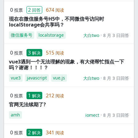
0
2
674
投票
回答
阅读
现在在微信服务号H5中，不同微信号访问时
localStorage会共享吗？
微信服务号
localstorage
大白two
8 月 3 日回答
0
3
515
投票
解决
阅读
vue3遇到一个无法理解的现象，有大佬帮忙指点一下
吗？谢谢！！！？
vue3
javascript
vue.js
大白two
8 月 3 日回答
0
1
212
投票
解决
阅读
官网无法续期了?
amh
iomect
8 月 3 日回答
0
2
341
投票
解决
阅读