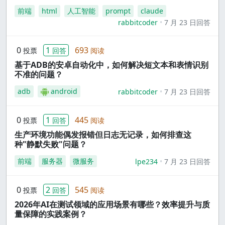
前端
html
人工智能
prompt
claude
rabbitcoder
7 月 23 日回答
0
1
693
投票
回答
阅读
基于ADB的安卓自动化中，如何解决短文本和表情识别
不准的问题？
adb
android
rabbitcoder
7 月 23 日回答
0
1
445
投票
回答
阅读
生产环境功能偶发报错但日志无记录，如何排查这
种"静默失败"问题？
前端
服务器
微服务
lpe234
7 月 23 日回答
0
2
545
投票
回答
阅读
2026年AI在测试领域的应用场景有哪些？效率提升与质
量保障的实践案例？