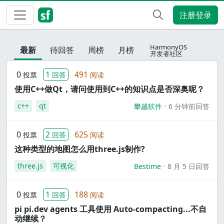
注册登录
HarmonyOS
最新
待回答
周榜
月榜
开发者社区
0
1
491
投票
回答
阅读
使用C++做Qt，请问使用到C++的知识点是否深奥呢？
c++
qt
攀越软件
6 分钟前回答
0
2
625
投票
回答
阅读
这种类型的地图怎么用three.js制作?
three.js
可视化
Bestime
8 月 5 日回答
0
1
188
投票
回答
阅读
pi pi.dev agents 工具使用 Auto-compacting...不自
动继续？