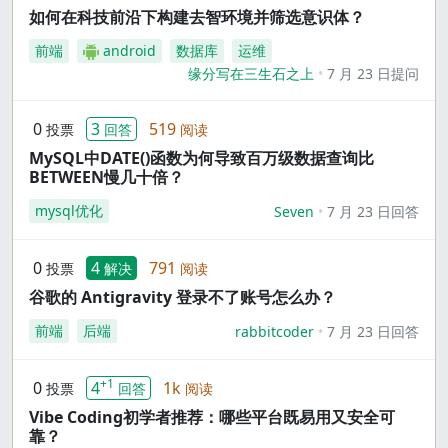
如何在科技前沿下构建去智环境并筛选意识体？
前端
android
数据库
运维
缘分写在三生石之上
7 月 23 日提问
0
3
519
投票
回答
阅读
MySQL中DATE()函数为何导致百万级数据查询比
BETWEEN慢几十倍？
mysql优化
Seven
7 月 23 日回答
0
4
791
投票
解决
阅读
谷歌的 Antigravity 登录不了账号怎么办？
前端
后端
rabbitcoder
7 月 23 日回答
+1
0
4
1k
投票
回答
阅读
Vibe Coding初学者推荐：哪些平台既易用又安全可
靠？