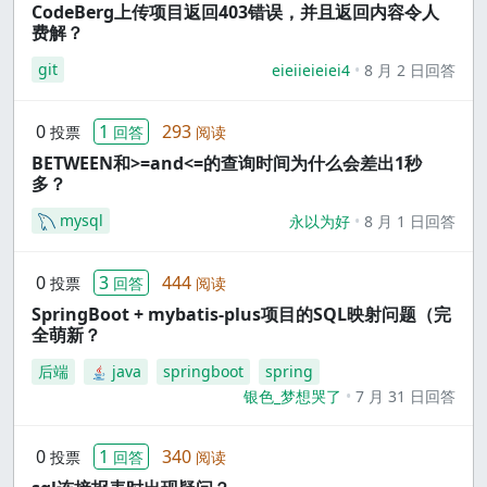
CodeBerg上传项目返回403错误，并且返回内容令人
费解？
git
eieiieieiei4
8 月 2 日回答
0
1
293
投票
回答
阅读
BETWEEN和>=and<=的查询时间为什么会差出1秒
多？
mysql
永以为好
8 月 1 日回答
0
3
444
投票
回答
阅读
SpringBoot + mybatis-plus项目的SQL映射问题（完
全萌新？
后端
java
springboot
spring
银色_梦想哭了
7 月 31 日回答
0
1
340
投票
回答
阅读