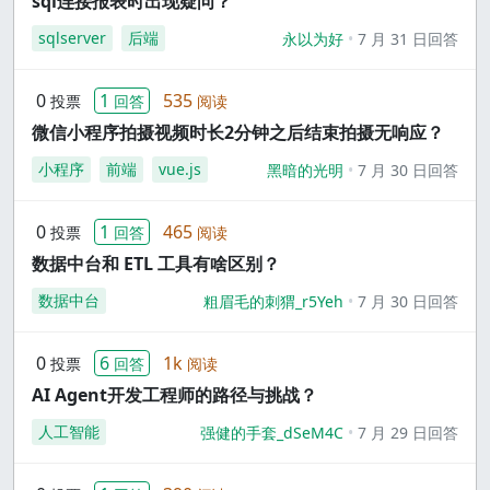
sql连接报表时出现疑问？
sqlserver
后端
永以为好
7 月 31 日回答
0
1
535
投票
回答
阅读
微信小程序拍摄视频时长2分钟之后结束拍摄无响应？
小程序
前端
vue.js
黑暗的光明
7 月 30 日回答
0
1
465
投票
回答
阅读
数据中台和 ETL 工具有啥区别？
数据中台
粗眉毛的刺猬_r5Yeh
7 月 30 日回答
0
6
1k
投票
回答
阅读
AI Agent开发工程师的路径与挑战？
人工智能
强健的手套_dSeM4C
7 月 29 日回答