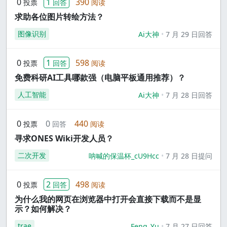
0
1
390
投票
回答
阅读
求助各位图片转绘方法？
图像识别
Ai大神
7 月 29 日回答
0
1
598
投票
回答
阅读
免费科研AI工具哪款强（电脑平板通用推荐）？
人工智能
Ai大神
7 月 28 日回答
0
0
440
投票
回答
阅读
寻求ONES Wiki开发人员？
二次开发
呐喊的保温杯_cU9Hcc
7 月 28 日提问
0
2
498
投票
回答
阅读
为什么我的网页在浏览器中打开会直接下载而不是显
示？如何解决？
trae
Feng_Yu
7 月 27 日回答