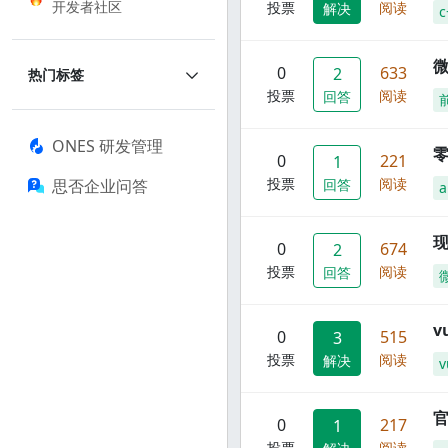
开发者社区
投票
阅读
解决
c
0
633
2
热门标签
投票
阅读
回答
ONES 研发管理
零
0
221
1
投票
阅读
思否企业问答
回答
a
现
0
674
2
投票
阅读
回答
0
515
3
投票
阅读
解决
v
官
0
217
1
投票
阅读