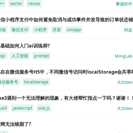
++
vector
resize
攀越软件
微信小程序支付中如何避免取消与成功事件并发导致的订单状态
前端
微信支付
小程序
并发
uniapp
阿超
基础如何入门ai训练师?
igc
人工智能
prompt
MingLab
在在微信服务号H5中，不同微信号访问时localStorage会共享
微信服务号
localstorage
大白two
vue3遇到一个无法理解的现象，有大佬帮忙指点一下吗？谢谢！
ue3
javascript
vue.js
大白two
网无法续期了?