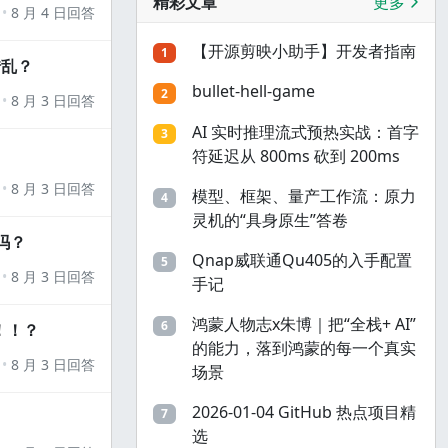
精彩文章
更多
8 月 4 日回答
【开源剪映小助手】开发者指南
1
错乱？
bullet-hell-game
2
8 月 3 日回答
AI 实时推理流式预热实战：首字
3
符延迟从 800ms 砍到 200ms
8 月 3 日回答
模型、框架、量产工作流：原力
4
灵机的“具身原生”答卷
吗？
Qnap威联通Qu405的入手配置
5
8 月 3 日回答
手记
鸿蒙人物志x朱博｜把“全栈+ AI”
6
！！？
的能力，落到鸿蒙的每一个真实
8 月 3 日回答
场景
2026-01-04 GitHub 热点项目精
7
选