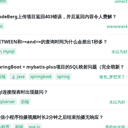
amh
iomect
odeBerg上传项目返回403错误，并且返回内容令人费解？
it
eieiieieiei4
ETWEEN和>=and<=的查询时间为什么会差出1秒多？
mysql
永以为好
pringBoot + mybatis-plus项目的SQL映射问题（完全萌新？
后端
java
springboot
spring
银色_梦想哭了
ql连接报表时出现疑问？
qlserver
后端
永以为好
微信小程序拍摄视频时长2分钟之后结束拍摄无响应？
小程序
前端
vue.js
黑暗的光明