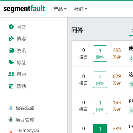
产品
社群
问答
问答
博客
使
0
495
资讯
1
投票
阅读
回答
c
标签
用户
这
0
629
2
投票
阅读
回答
t
活动
p
0
193
1
极客观点
投票
阅读
回答
a
项目管理
C
0
389
1
HarmonyOS