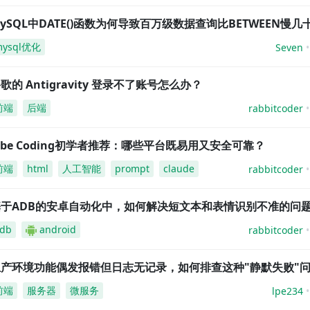
ySQL中DATE()函数为何导致百万级数据查询比BETWEEN慢几
mysql优化
Seven
歌的 Antigravity 登录不了账号怎么办？
前端
后端
rabbitcoder
ibe Coding初学者推荐：哪些平台既易用又安全可靠？
前端
html
人工智能
prompt
claude
rabbitcoder
基于ADB的安卓自动化中，如何解决短文本和表情识别不准的问
db
android
rabbitcoder
生产环境功能偶发报错但日志无记录，如何排查这种"静默失败"
前端
服务器
微服务
lpe234