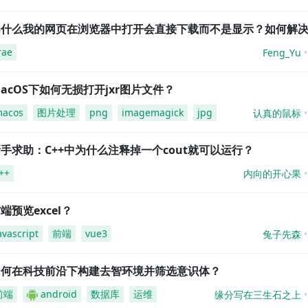
为什么我的网页在浏览器中打开会直接下载而不是显示？如何解
rae
Feng_Yu
acOS下如何无损打开jxr图片文件？
acos
图片处理
png
imagemagick
jpg
认真的鼠标
手求助：C++中为什么注释掉一个cout就可以运行？
++
内向的开心果
端预览excel？
avascript
前端
vue3
兔子先森
如何在科技前沿下构建去智环境并筛选意识体？
前端
android
数据库
运维
缘分写在三生石之上