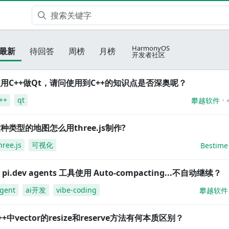
HarmonyOS
最新
待回答
周榜
月榜
开发者社区
用C++做Qt，请问使用到C++的知识点是否深奥呢？
++
qt
攀越软件
种类型的地图怎么用three.js制作?
hree.js
可视化
Bestime
i pi.dev agents 工具使用 Auto-compacting...不自动继续？
gent
ai开发
vibe-coding
攀越软件
++中vector的resize和reserve方法有何本质区别？