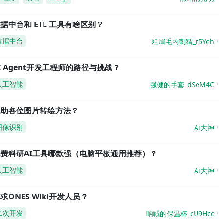
据中台和 ETL 工具有啥区别？
数据中台
粗眉毛的刺猬_r5Yeh
I Agent开发工程师的路径与挑战？
人工智能
强健的手套_dSeM4C
求助各位图片转绘方法？
图像识别
Ai大神
免费科研AI工具哪款强（电脑平板通用推荐）？
人工智能
Ai大神
求ONES Wiki开发人员？
二次开发
呐喊的保温杯_cU9Hcc