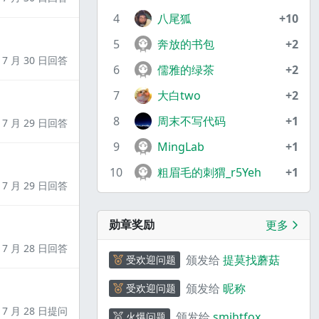
4
八尾狐
+10
5
奔放的书包
+2
7 月 30 日回答
6
儒雅的绿茶
+2
7
大白two
+2
8
周末不写代码
+1
7 月 29 日回答
9
MingLab
+1
10
粗眉毛的刺猬_r5Yeh
+1
7 月 29 日回答
勋章奖励
更多
7 月 28 日回答
颁发给
提莫找蘑菇
受欢迎问题
颁发给
昵称
受欢迎问题
7 月 28 日提问
颁发给
smihtfox
火爆问题