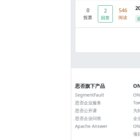
2
0
546
2
投票
阅读
回答
思否旗下产品
O
SegmentFault
ON
思否企业服务
To
思否公开课
为
思否企业问答
企
Apache Answer
ON
项