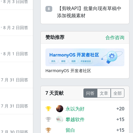
8 月 3 日回答
【剪映API】批量向现有草稿中
8
添加视频素材
8 月 2 日回答
赞助推荐
合作咨询
8 月 1 日回答
HarmonyOS 开发者社区
7 月 31 日回答
7 天贡献
问答
文章
全部
7 月 31 日回答
永以为好
+20
攀越软件
+15
留白
+15
7 月 30 日回答