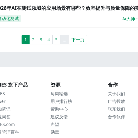
026年AI在测试领域的应用场景有哪些？效率提升与质量保障的
自动化测试
Ai大神
(current)
More
1
2
3
4
5
…
下一页
NES 旗下产品
资源
合作
ES
每周精选
关于我们
wer
用户排行榜
广告投放
知笔记
帮助中心
联系我们
业问答
建议反馈
合作伙伴
ES.com
声望
目管理百科
勋章