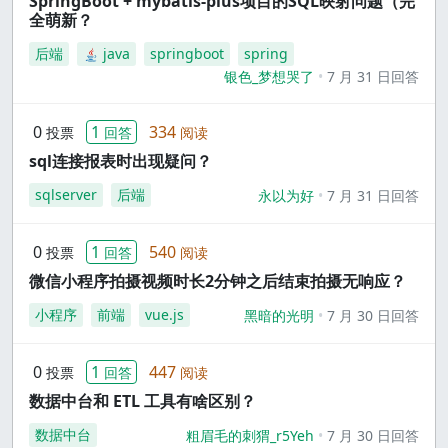
SpringBoot + mybatis-plus项目的SQL映射问题（完
全萌新？
后端
java
springboot
spring
银色_梦想哭了
7 月 31 日回答
0
1
334
投票
回答
阅读
sql连接报表时出现疑问？
sqlserver
后端
永以为好
7 月 31 日回答
0
1
540
投票
回答
阅读
微信小程序拍摄视频时长2分钟之后结束拍摄无响应？
小程序
前端
vue.js
黑暗的光明
7 月 30 日回答
0
1
447
投票
回答
阅读
数据中台和 ETL 工具有啥区别？
数据中台
粗眉毛的刺猬_r5Yeh
7 月 30 日回答