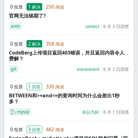
0
1
250
投票
解决
阅读
官网无法续期了?
amh
iomect
8 月 3 日回答
0
2
358
投票
解决
阅读
CodeBerg上传项目返回403错误，并且返回内容令人
费解？
git
eieiieieiei4
8 月 2 日回答
0
1
330
投票
回答
阅读
BETWEEN和>=and<=的查询时间为什么会差出1秒
多？
mysql
永以为好
8 月 1 日回答
0
3
462
投票
回答
阅读