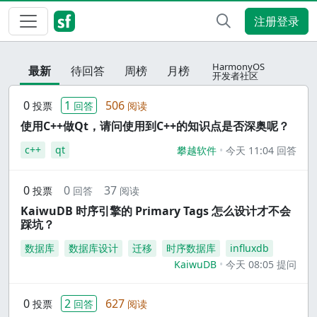
注册登录
HarmonyOS
最新
待回答
周榜
月榜
开发者社区
0
1
506
投票
回答
阅读
使用C++做Qt，请问使用到C++的知识点是否深奥呢？
c++
qt
攀越软件
今天 11:04 回答
0
0
37
投票
回答
阅读
KaiwuDB 时序引擎的 Primary Tags 怎么设计才不会
踩坑？
数据库
数据库设计
迁移
时序数据库
influxdb
KaiwuDB
今天 08:05 提问
0
2
627
投票
回答
阅读