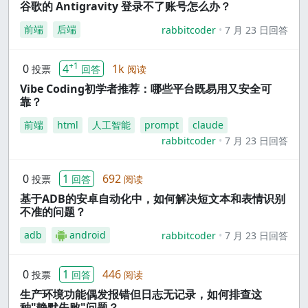
谷歌的 Antigravity 登录不了账号怎么办？
前端
后端
rabbitcoder
7 月 23 日回答
+1
0
4
1k
投票
回答
阅读
Vibe Coding初学者推荐：哪些平台既易用又安全可
靠？
前端
html
人工智能
prompt
claude
rabbitcoder
7 月 23 日回答
0
1
692
投票
回答
阅读
基于ADB的安卓自动化中，如何解决短文本和表情识别
不准的问题？
adb
android
rabbitcoder
7 月 23 日回答
0
1
446
投票
回答
阅读
生产环境功能偶发报错但日志无记录，如何排查这
种"静默失败"问题？