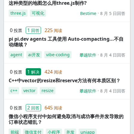
这种类型的地图怎么用three.js制作?
three.js
可视化
Bestime
8 月 5 日回答
0
1
225
投票
回答
阅读
pi pi.dev agents 工具使用 Auto-compacting...不自
动继续？
agent
ai开发
vibe-coding
攀越软件
8 月 4 日回答
0
1
424
投票
解决
阅读
C++中vector的resize和reserve方法有何本质区别？
c++
vector
resize
攀越软件
8 月 4 日回答
0
2
645
投票
回答
阅读
微信小程序支付中如何避免取消与成功事件并发导致的
订单状态错乱？
前端
微信支付
小程序
并发
uniapp