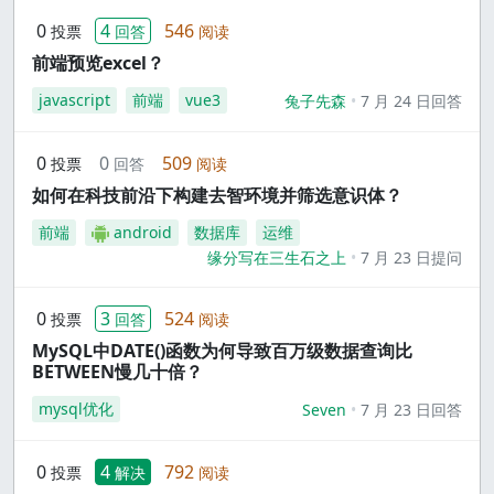
0
4
546
投票
回答
阅读
前端预览excel？
javascript
前端
vue3
兔子先森
7 月 24 日回答
0
0
509
投票
回答
阅读
如何在科技前沿下构建去智环境并筛选意识体？
前端
android
数据库
运维
缘分写在三生石之上
7 月 23 日提问
0
3
524
投票
回答
阅读
MySQL中DATE()函数为何导致百万级数据查询比
BETWEEN慢几十倍？
mysql优化
Seven
7 月 23 日回答
0
4
792
投票
解决
阅读