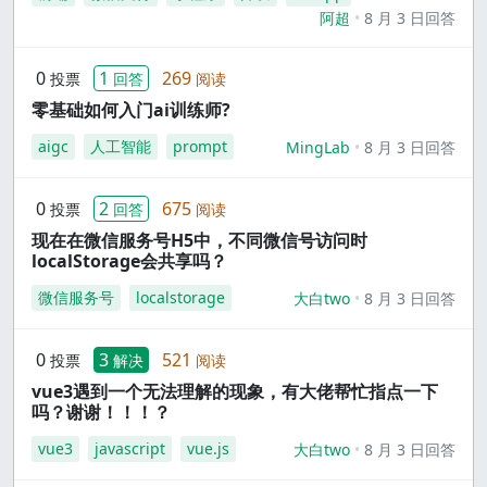
阿超
8 月 3 日回答
0
1
269
投票
回答
阅读
零基础如何入门ai训练师?
aigc
人工智能
prompt
MingLab
8 月 3 日回答
0
2
675
投票
回答
阅读
现在在微信服务号H5中，不同微信号访问时
localStorage会共享吗？
微信服务号
localstorage
大白two
8 月 3 日回答
0
3
521
投票
解决
阅读
vue3遇到一个无法理解的现象，有大佬帮忙指点一下
吗？谢谢！！！？
vue3
javascript
vue.js
大白two
8 月 3 日回答