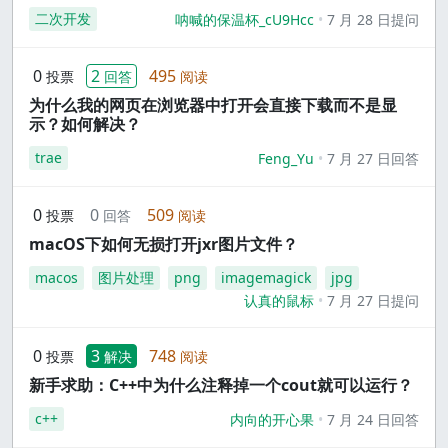
二次开发
呐喊的保温杯_cU9Hcc
7 月 28 日提问
0
2
495
投票
回答
阅读
为什么我的网页在浏览器中打开会直接下载而不是显
示？如何解决？
trae
Feng_Yu
7 月 27 日回答
0
0
509
投票
回答
阅读
macOS下如何无损打开jxr图片文件？
macos
图片处理
png
imagemagick
jpg
认真的鼠标
7 月 27 日提问
0
3
748
投票
解决
阅读
新手求助：C++中为什么注释掉一个cout就可以运行？
c++
内向的开心果
7 月 24 日回答