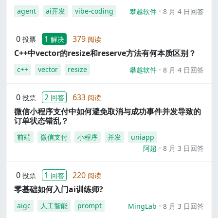
agent
ai开发
vibe-coding
攀越软件
8 月 4 日回答
0
1
379
投票
解决
阅读
C++中vector的resize和reserve方法有何本质区别？
c++
vector
resize
攀越软件
8 月 4 日回答
0
2
633
投票
回答
阅读
微信小程序支付中如何避免取消与成功事件并发导致的
订单状态错乱？
前端
微信支付
小程序
并发
uniapp
阿超
8 月 3 日回答
0
1
220
投票
回答
阅读
零基础如何入门ai训练师?
aigc
人工智能
prompt
MingLab
8 月 3 日回答