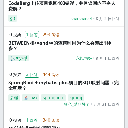
CodeBerg上传项目返回403错误，并且返回内容令人
费解？
git
eieiieieiei4
8 月 2 日回答
0
1
293
投票
回答
阅读
BETWEEN和>=and<=的查询时间为什么会差出1秒
多？
mysql
永以为好
8 月 1 日回答
0
3
444
投票
回答
阅读
SpringBoot + mybatis-plus项目的SQL映射问题（完
全萌新？
后端
java
springboot
spring
银色_梦想哭了
7 月 31 日回答
0
1
340
投票
回答
阅读