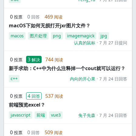
0
0
469
投票
回答
阅读
macOS下如何无损打开jxr图片文件？
macos
图片处理
png
imagemagick
jpg
认真的鼠标
7 月 27 日提问
0
3
744
投票
解决
阅读
新手求助：C++中为什么注释掉一个cout就可以运行？
c++
内向的开心果
7 月 24 日回答
0
4
537
投票
回答
阅读
前端预览excel？
javascript
前端
vue3
兔子先森
7 月 24 日回答
0
0
509
投票
回答
阅读