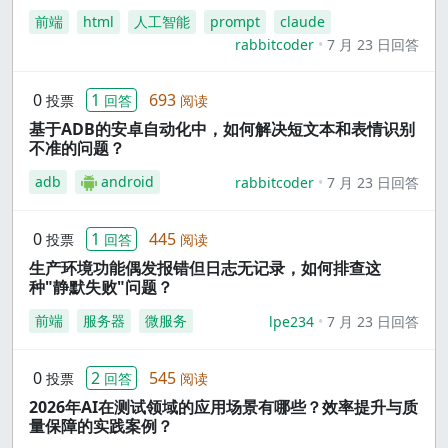
前端
html
人工智能
prompt
claude
rabbitcoder
7 月 23 日回答
0
1
693
投票
回答
阅读
基于ADB的安卓自动化中，如何解决短文本和表情识别
不准的问题？
adb
android
rabbitcoder
7 月 23 日回答
0
1
445
投票
回答
阅读
生产环境功能偶发报错但日志无记录，如何排查这
种"静默失败"问题？
前端
服务器
微服务
lpe234
7 月 23 日回答
0
2
545
投票
回答
阅读
2026年AI在测试领域的应用场景有哪些？效率提升与质
量保障的实践案例？