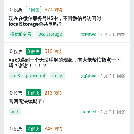
0
2
674
投票
回答
阅读
现在在微信服务号H5中，不同微信号访问时
localStorage会共享吗？
微信服务号
localstorage
大白two
8 月 3 日回答
0
3
515
投票
解决
阅读
vue3遇到一个无法理解的现象，有大佬帮忙指点一下
吗？谢谢！！！？
vue3
javascript
vue.js
大白two
8 月 3 日回答
0
1
213
投票
解决
阅读
官网无法续期了?
amh
iomect
8 月 3 日回答
0
2
345
投票
解决
阅读