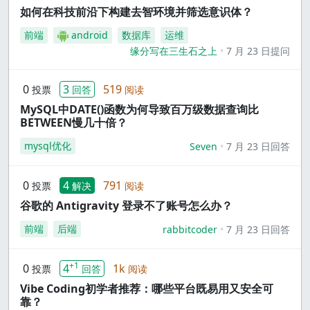
如何在科技前沿下构建去智环境并筛选意识体？
前端
android
数据库
运维
缘分写在三生石之上
7 月 23 日提问
0
3
519
投票
回答
阅读
MySQL中DATE()函数为何导致百万级数据查询比
BETWEEN慢几十倍？
mysql优化
Seven
7 月 23 日回答
0
4
791
投票
解决
阅读
谷歌的 Antigravity 登录不了账号怎么办？
前端
后端
rabbitcoder
7 月 23 日回答
+1
0
4
1k
投票
回答
阅读
Vibe Coding初学者推荐：哪些平台既易用又安全可
靠？