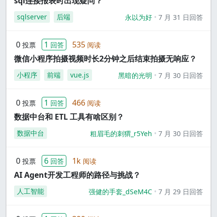
sql连接报表时出现疑问？
sqlserver
后端
永以为好
7 月 31 日回答
0
1
535
投票
回答
阅读
微信小程序拍摄视频时长2分钟之后结束拍摄无响应？
小程序
前端
vue.js
黑暗的光明
7 月 30 日回答
0
1
466
投票
回答
阅读
数据中台和 ETL 工具有啥区别？
数据中台
粗眉毛的刺猬_r5Yeh
7 月 30 日回答
0
6
1k
投票
回答
阅读
AI Agent开发工程师的路径与挑战？
人工智能
强健的手套_dSeM4C
7 月 29 日回答