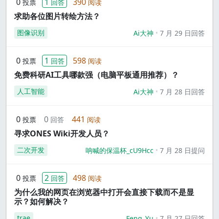
0
1
390
投票
回答
阅读
求助各位图片转绘方法？
图像识别
Ai大神
7 月 29 日回答
0
1
598
投票
回答
阅读
免费科研AI工具哪款强（电脑平板通用推荐）？
人工智能
Ai大神
7 月 28 日回答
0
0
441
投票
回答
阅读
寻求ONES Wiki开发人员？
二次开发
呐喊的保温杯_cU9Hcc
7 月 28 日提问
0
2
498
投票
回答
阅读
为什么我的网页在浏览器中打开会直接下载而不是显
示？如何解决？
trae
Feng_Yu
7 月 27 日回答