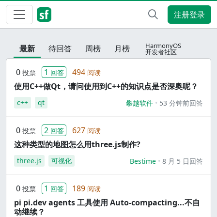
注册登录
HarmonyOS
最新
待回答
周榜
月榜
开发者社区
0
1
494
投票
回答
阅读
使用C++做Qt，请问使用到C++的知识点是否深奥呢？
c++
qt
攀越软件
53 分钟前回答
0
2
627
投票
回答
阅读
这种类型的地图怎么用three.js制作?
three.js
可视化
Bestime
8 月 5 日回答
0
1
189
投票
回答
阅读
pi pi.dev agents 工具使用 Auto-compacting...不自
动继续？