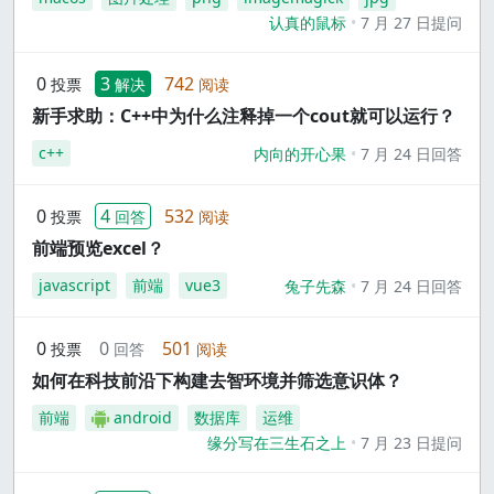
认真的鼠标
7 月 27 日提问
0
3
742
投票
解决
阅读
新手求助：C++中为什么注释掉一个cout就可以运行？
c++
内向的开心果
7 月 24 日回答
0
4
532
投票
回答
阅读
前端预览excel？
javascript
前端
vue3
兔子先森
7 月 24 日回答
0
0
501
投票
回答
阅读
如何在科技前沿下构建去智环境并筛选意识体？
前端
android
数据库
运维
缘分写在三生石之上
7 月 23 日提问