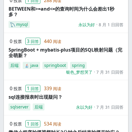
0
1
288
投票
回答
阅读
BETWEEN和>=and<=的查询时间为什么会差出1秒
多？
mysql
永以为好
8 月 1 日回答
0
3
440
投票
回答
阅读
SpringBoot + mybatis-plus项目的SQL映射问题（完
全萌新？
后端
java
springboot
spring
银色_梦想哭了
7 月 31 日回答
0
1
339
投票
回答
阅读
sql连接报表时出现疑问？
sqlserver
后端
永以为好
7 月 31 日回答
0
1
534
投票
回答
阅读