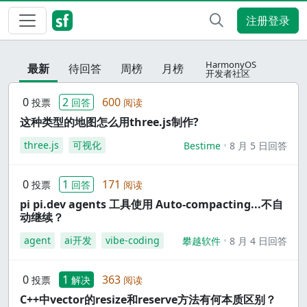
注册登录
HarmonyOS
最新
待回答
周榜
月榜
开发者社区
0
2
600
投票
回答
阅读
这种类型的地图怎么用three.js制作?
three.js
可视化
Bestime
8 月 5 日回答
0
1
171
投票
回答
阅读
pi pi.dev agents 工具使用 Auto-compacting...不自
动继续？
agent
ai开发
vibe-coding
攀越软件
8 月 4 日回答
0
1
363
投票
解决
阅读
C++中vector的resize和reserve方法有何本质区别？