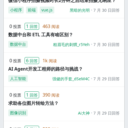
微信小程序拍摄视频时长2分钟之后结束拍摄无响应？
小程序
前端
vue.js
黑暗的光明
7 月 30 日回答
0
1
463
投票
回答
阅读
数据中台和 ETL 工具有啥区别？
数据中台
粗眉毛的刺猬_r5Yeh
7 月 30 日回答
0
6
1k
投票
回答
阅读
AI Agent开发工程师的路径与挑战？
人工智能
强健的手套_dSeM4C
7 月 29 日回答
0
1
390
投票
回答
阅读
求助各位图片转绘方法？
图像识别
Ai大神
7 月 29 日回答