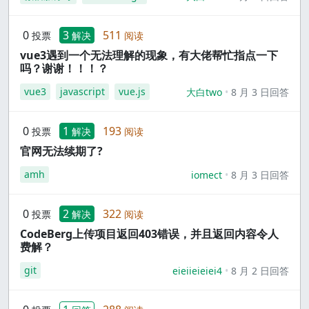
0
3
511
投票
解决
阅读
vue3遇到一个无法理解的现象，有大佬帮忙指点一下
吗？谢谢！！！？
vue3
javascript
vue.js
大白two
8 月 3 日回答
0
1
193
投票
解决
阅读
官网无法续期了?
amh
iomect
8 月 3 日回答
0
2
322
投票
解决
阅读
CodeBerg上传项目返回403错误，并且返回内容令人
费解？
git
eieiieieiei4
8 月 2 日回答