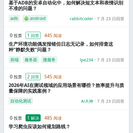
基于ADB的安卓自动化中，如何解决短文本和表情识别
不准的问题？
adb
android
rabbitcoder
7 月 23 日回答
0
1
445
投票
回答
阅读
生产环境功能偶发报错但日志无记录，如何排查这
种"静默失败"问题？
前端
服务器
微服务
lpe234
7 月 23 日回答
0
2
545
投票
回答
阅读
2026年AI在测试领域的应用场景有哪些？效率提升与质
量保障的实践案例？
自动化测试
Ai大神
7 月 23 日回答
0
1
485
投票
解决
阅读
学习爬虫应该如何规划路线？