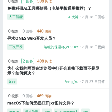
0
1
598
投票
回答
阅读
免费科研AI工具哪款强（电脑平板通用推荐）？
人工智能
Ai大神
7 月 28 日回答
0
0
440
投票
回答
阅读
寻求ONES Wiki开发人员？
二次开发
呐喊的保温杯_cU9Hcc
7 月 28 日提问
0
2
498
投票
回答
阅读
为什么我的网页在浏览器中打开会直接下载而不是显
示？如何解决？
trae
Feng_Yu
7 月 27 日回答
0
0
469
投票
回答
阅读
macOS下如何无损打开jxr图片文件？
macos
图片处理
png
imagemagick
jpg