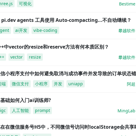
hree.js
可视化
Bestime
i pi.dev agents 工具使用 Auto-compacting...不自动继续？
gent
ai开发
vibe-coding
攀越软件
++中vector的resize和reserve方法有何本质区别？
++
vector
resize
攀越软件
微信小程序支付中如何避免取消与成功事件并发导致的订单状态
前端
微信支付
小程序
并发
uniapp
阿超
基础如何入门ai训练师?
igc
人工智能
prompt
MingLab
在在微信服务号H5中，不同微信号访问时localStorage会共享