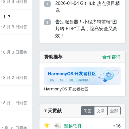
8 月 3 日回答
2026-01-04 GitHub 热点项目精
7
选
！！？
告别服务器！小程序纯前端“图
8
8 月 3 日回答
片转 PDF”工具，隐私安全又高
效！
8 月 3 日回答
赞助推荐
合作咨询
8 月 2 日回答
HarmonyOS 开发者社区
8 月 1 日回答
7 天贡献
问答
文章
全部
攀越软件
+16
7 月 31 日回答