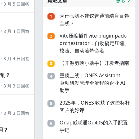
精彩文章
更多
8 月 5 日回答
为什么我不建议普通前端盲目卷
1
全栈？
8 月 4 日回答
Vite压缩插件vite-plugin-pack-
2
orchestrator，自动搞定压缩、
校验、自动哈希命名
8 月 4 日回答
【开源剪映小助手】开发者指南
3
错乱？
重磅上线｜ONES Assistant：
4
驱动研发管理全流程的企业 AI
8 月 3 日回答
助手
2025年，ONES 收获了这些标杆
5
客户的好评
8 月 3 日回答
Qnap威联通Qu405的入手配置
6
吗？
手记