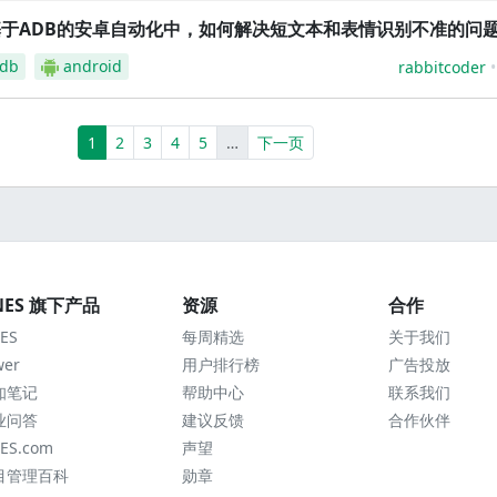
基于ADB的安卓自动化中，如何解决短文本和表情识别不准的问
db
android
rabbitcoder
(current)
More
1
2
3
4
5
…
下一页
NES 旗下产品
资源
合作
ES
每周精选
关于我们
wer
用户排行榜
广告投放
知笔记
帮助中心
联系我们
业问答
建议反馈
合作伙伴
ES.com
声望
目管理百科
勋章