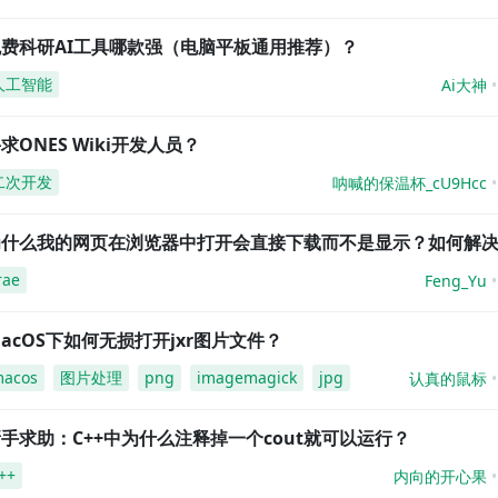
免费科研AI工具哪款强（电脑平板通用推荐）？
人工智能
Ai大神
求ONES Wiki开发人员？
二次开发
呐喊的保温杯_cU9Hcc
为什么我的网页在浏览器中打开会直接下载而不是显示？如何解
rae
Feng_Yu
acOS下如何无损打开jxr图片文件？
acos
图片处理
png
imagemagick
jpg
认真的鼠标
手求助：C++中为什么注释掉一个cout就可以运行？
++
内向的开心果