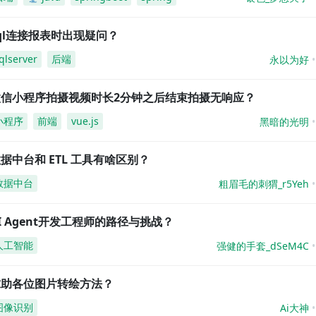
ql连接报表时出现疑问？
qlserver
后端
永以为好
微信小程序拍摄视频时长2分钟之后结束拍摄无响应？
小程序
前端
vue.js
黑暗的光明
据中台和 ETL 工具有啥区别？
数据中台
粗眉毛的刺猬_r5Yeh
I Agent开发工程师的路径与挑战？
人工智能
强健的手套_dSeM4C
求助各位图片转绘方法？
图像识别
Ai大神