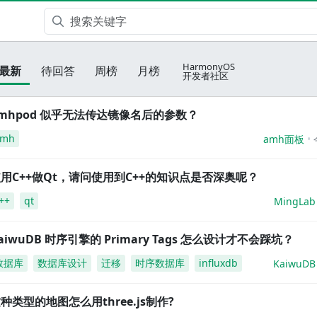
HarmonyOS
最新
待回答
周榜
月榜
开发者社区
mhpod 似乎无法传达镜像名后的参数？
amh
amh面板
用C++做Qt，请问使用到C++的知识点是否深奥呢？
++
qt
MingLab
aiwuDB 时序引擎的 Primary Tags 怎么设计才不会踩坑？
数据库
数据库设计
迁移
时序数据库
influxdb
KaiwuDB
种类型的地图怎么用three.js制作?