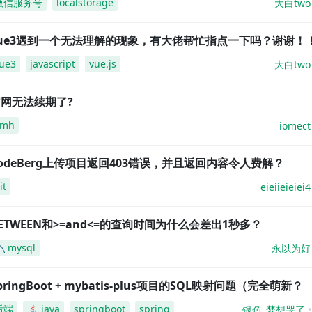
微信服务号
localstorage
大白two
vue3遇到一个无法理解的现象，有大佬帮忙指点一下吗？谢谢！
ue3
javascript
vue.js
大白two
网无法续期了?
amh
iomect
odeBerg上传项目返回403错误，并且返回内容令人费解？
it
eieiieieiei4
ETWEEN和>=and<=的查询时间为什么会差出1秒多？
mysql
永以为好
pringBoot + mybatis-plus项目的SQL映射问题（完全萌新？
后端
java
springboot
spring
银色_梦想哭了