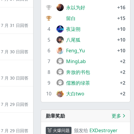
永以为好
+16
留白
+15
7 月 31 日回答
4
夜柒朔
+10
5
八尾狐
+10
6
Feng_Yu
+10
7 月 30 日回答
7
MingLab
+2
8
奔放的书包
+2
7 月 30 日回答
9
儒雅的绿茶
+2
10
大白two
+2
7 月 29 日回答
勋章奖励
更多
颁发给
EXDestroyer
火爆问题
7 月 29 日回答