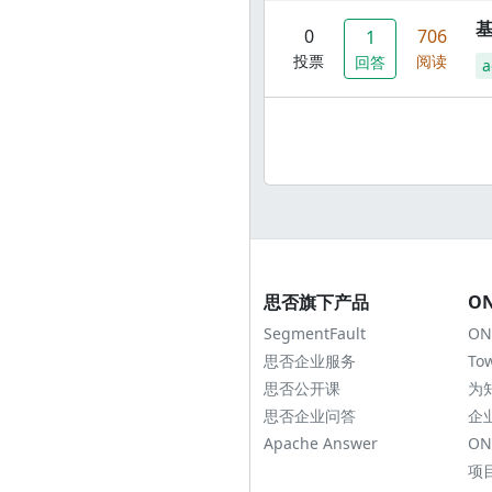
0
706
1
投票
阅读
回答
a
思否旗下产品
O
SegmentFault
ON
思否企业服务
To
思否公开课
为
思否企业问答
企
Apache Answer
ON
项