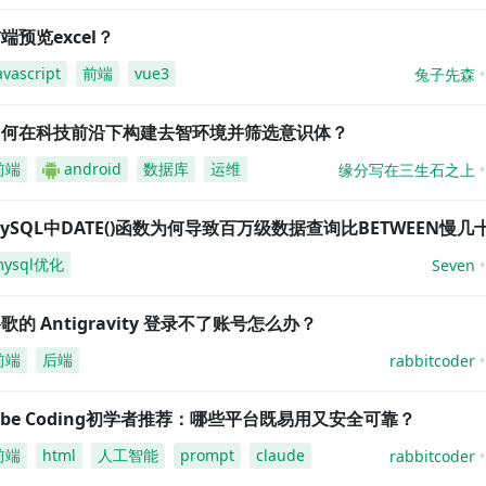
端预览excel？
avascript
前端
vue3
兔子先森
如何在科技前沿下构建去智环境并筛选意识体？
前端
android
数据库
运维
缘分写在三生石之上
ySQL中DATE()函数为何导致百万级数据查询比BETWEEN慢几
mysql优化
Seven
歌的 Antigravity 登录不了账号怎么办？
前端
后端
rabbitcoder
ibe Coding初学者推荐：哪些平台既易用又安全可靠？
前端
html
人工智能
prompt
claude
rabbitcoder