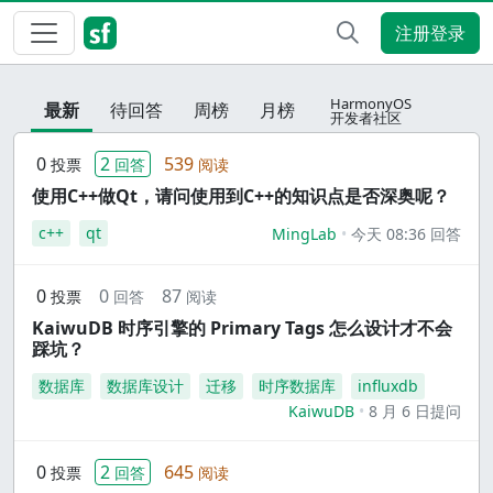
注册登录
HarmonyOS
最新
待回答
周榜
月榜
开发者社区
0
2
539
投票
回答
阅读
使用C++做Qt，请问使用到C++的知识点是否深奥呢？
c++
qt
MingLab
今天 08:36 回答
0
0
87
投票
回答
阅读
KaiwuDB 时序引擎的 Primary Tags 怎么设计才不会
踩坑？
数据库
数据库设计
迁移
时序数据库
influxdb
KaiwuDB
8 月 6 日提问
0
2
645
投票
回答
阅读