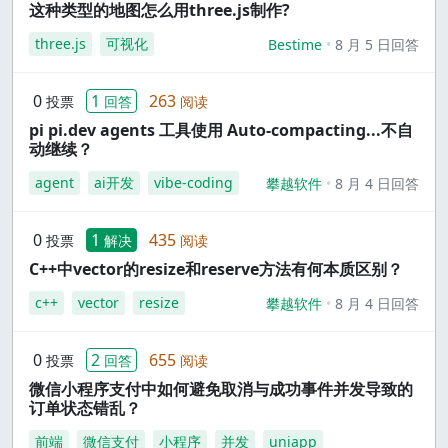
这种类型的地图怎么用three.js制作?
three.js
可视化
Bestime
8 月 5 日回答
0
1
263
投票
回答
阅读
pi pi.dev agents 工具使用 Auto-compacting...不自
动继续？
agent
ai开发
vibe-coding
攀越软件
8 月 4 日回答
0
1
435
投票
解决
阅读
C++中vector的resize和reserve方法有何本质区别？
c++
vector
resize
攀越软件
8 月 4 日回答
0
2
655
投票
回答
阅读
微信小程序支付中如何避免取消与成功事件并发导致的
订单状态错乱？
前端
微信支付
小程序
并发
uniapp