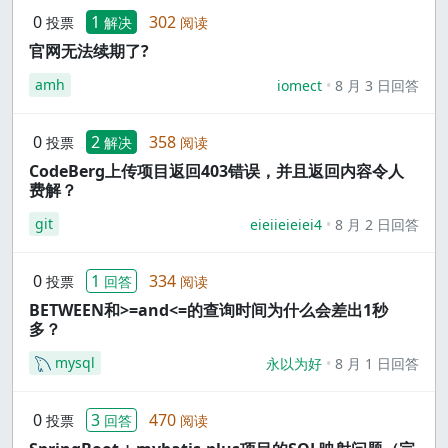
0
1
302
投票
解决
阅读
官网无法续期了?
amh
iomect
8 月 3 日回答
0
2
358
投票
解决
阅读
CodeBerg上传项目返回403错误，并且返回内容令人
费解？
git
eieiieieiei4
8 月 2 日回答
0
1
334
投票
回答
阅读
BETWEEN和>=and<=的查询时间为什么会差出1秒
多？
mysql
永以为好
8 月 1 日回答
0
3
470
投票
回答
阅读