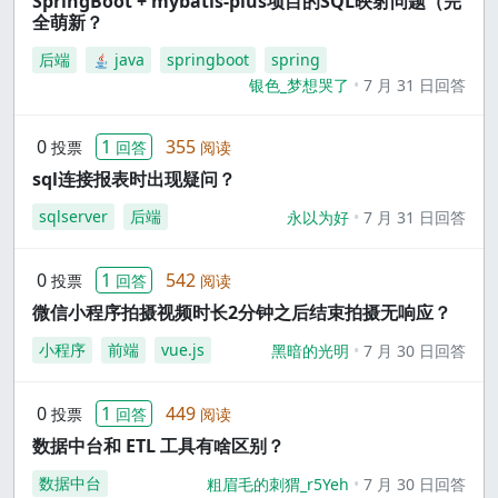
SpringBoot + mybatis-plus项目的SQL映射问题（完
全萌新？
后端
java
springboot
spring
银色_梦想哭了
7 月 31 日回答
0
1
355
投票
回答
阅读
sql连接报表时出现疑问？
sqlserver
后端
永以为好
7 月 31 日回答
0
1
542
投票
回答
阅读
微信小程序拍摄视频时长2分钟之后结束拍摄无响应？
小程序
前端
vue.js
黑暗的光明
7 月 30 日回答
0
1
449
投票
回答
阅读
数据中台和 ETL 工具有啥区别？
数据中台
粗眉毛的刺猬_r5Yeh
7 月 30 日回答