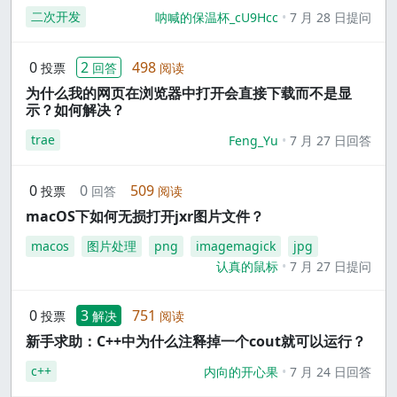
二次开发
呐喊的保温杯_cU9Hcc
7 月 28 日提问
0
2
498
投票
回答
阅读
为什么我的网页在浏览器中打开会直接下载而不是显
示？如何解决？
trae
Feng_Yu
7 月 27 日回答
0
0
509
投票
回答
阅读
macOS下如何无损打开jxr图片文件？
macos
图片处理
png
imagemagick
jpg
认真的鼠标
7 月 27 日提问
0
3
751
投票
解决
阅读
新手求助：C++中为什么注释掉一个cout就可以运行？
c++
内向的开心果
7 月 24 日回答