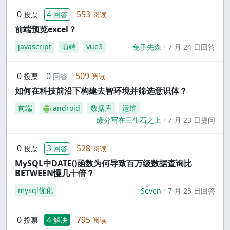
0
4
553
投票
回答
阅读
前端预览excel？
javascript
前端
vue3
兔子先森
7 月 24 日回答
0
0
509
投票
回答
阅读
如何在科技前沿下构建去智环境并筛选意识体？
前端
android
数据库
运维
缘分写在三生石之上
7 月 23 日提问
0
3
528
投票
回答
阅读
MySQL中DATE()函数为何导致百万级数据查询比
BETWEEN慢几十倍？
mysql优化
Seven
7 月 23 日回答
0
4
795
投票
解决
阅读