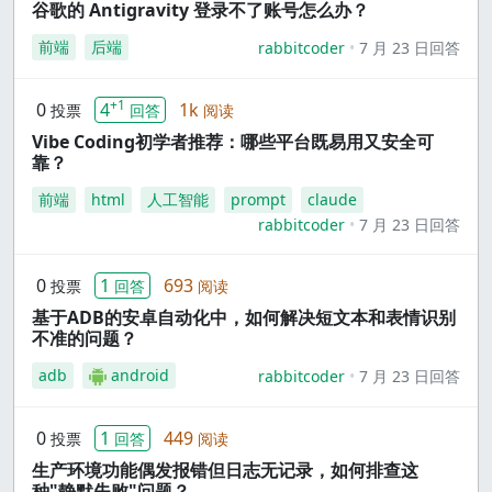
谷歌的 Antigravity 登录不了账号怎么办？
前端
后端
rabbitcoder
7 月 23 日回答
+1
0
4
1k
投票
回答
阅读
Vibe Coding初学者推荐：哪些平台既易用又安全可
靠？
前端
html
人工智能
prompt
claude
rabbitcoder
7 月 23 日回答
0
1
693
投票
回答
阅读
基于ADB的安卓自动化中，如何解决短文本和表情识别
不准的问题？
adb
android
rabbitcoder
7 月 23 日回答
0
1
449
投票
回答
阅读
生产环境功能偶发报错但日志无记录，如何排查这
种"静默失败"问题？