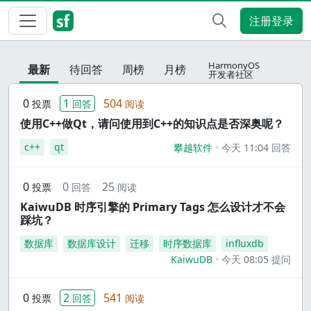
注册登录
HarmonyOS
最新
待回答
周榜
月榜
开发者社区
0
1
504
投票
回答
阅读
使用C++做Qt，请问使用到C++的知识点是否深奥呢？
c++
qt
攀越软件
今天 11:04 回答
0
0
25
投票
回答
阅读
KaiwuDB 时序引擎的 Primary Tags 怎么设计才不会
踩坑？
数据库
数据库设计
迁移
时序数据库
influxdb
KaiwuDB
今天 08:05 提问
0
2
541
投票
回答
阅读