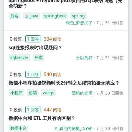
SpringBoot + mybatis-plus项目的SQL映射问题（完
全萌新？
后端
java
springboot
spring
银色_梦想哭了
7 月 31 日回答
0
1
334
投票
回答
阅读
sql连接报表时出现疑问？
sqlserver
后端
永以为好
7 月 31 日回答
0
1
540
投票
回答
阅读
微信小程序拍摄视频时长2分钟之后结束拍摄无响应？
小程序
前端
vue.js
黑暗的光明
7 月 30 日回答
0
1
447
投票
回答
阅读
数据中台和 ETL 工具有啥区别？
数据中台
粗眉毛的刺猬_r5Yeh
7 月 30 日回答