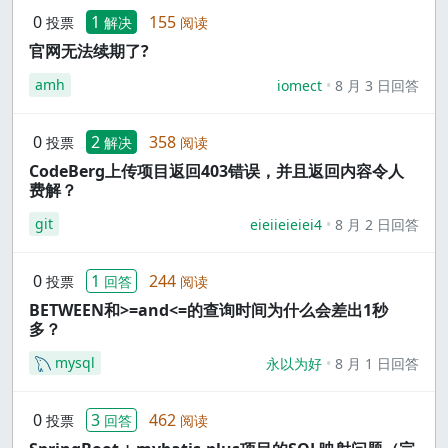
0
1
155
投票
解决
阅读
官网无法续期了?
amh
iomect
8 月 3 日回答
0
2
358
投票
解决
阅读
CodeBerg上传项目返回403错误，并且返回内容令人
费解？
git
eieiieieiei4
8 月 2 日回答
0
1
244
投票
回答
阅读
BETWEEN和>=and<=的查询时间为什么会差出1秒
多？
mysql
永以为好
8 月 1 日回答
0
3
462
投票
回答
阅读