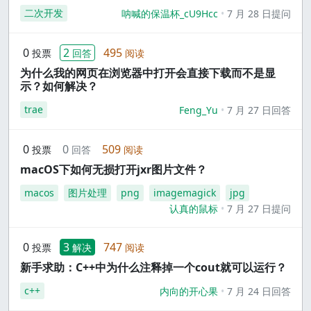
二次开发
呐喊的保温杯_cU9Hcc
7 月 28 日提问
0
2
495
投票
回答
阅读
为什么我的网页在浏览器中打开会直接下载而不是显
示？如何解决？
trae
Feng_Yu
7 月 27 日回答
0
0
509
投票
回答
阅读
macOS下如何无损打开jxr图片文件？
macos
图片处理
png
imagemagick
jpg
认真的鼠标
7 月 27 日提问
0
3
747
投票
解决
阅读
新手求助：C++中为什么注释掉一个cout就可以运行？
c++
内向的开心果
7 月 24 日回答