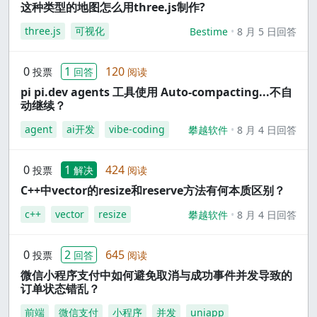
这种类型的地图怎么用three.js制作?
three.js
可视化
Bestime
8 月 5 日回答
0
1
120
投票
回答
阅读
pi pi.dev agents 工具使用 Auto-compacting...不自
动继续？
agent
ai开发
vibe-coding
攀越软件
8 月 4 日回答
0
1
424
投票
解决
阅读
C++中vector的resize和reserve方法有何本质区别？
c++
vector
resize
攀越软件
8 月 4 日回答
0
2
645
投票
回答
阅读
微信小程序支付中如何避免取消与成功事件并发导致的
订单状态错乱？
前端
微信支付
小程序
并发
uniapp