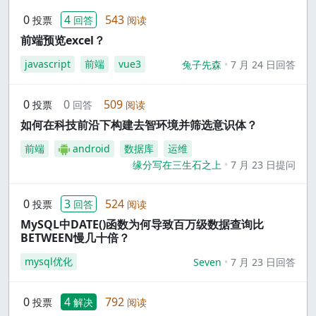
0
4
543
投票
回答
阅读
前端预览excel？
javascript
前端
vue3
兔子先森
7 月 24 日回答
0
0
509
投票
回答
阅读
如何在科技前沿下构建去智环境并筛选意识体？
前端
android
数据库
运维
缘分写在三生石之上
7 月 23 日提问
0
3
524
投票
回答
阅读
MySQL中DATE()函数为何导致百万级数据查询比
BETWEEN慢几十倍？
mysql优化
Seven
7 月 23 日回答
0
4
792
投票
解决
阅读