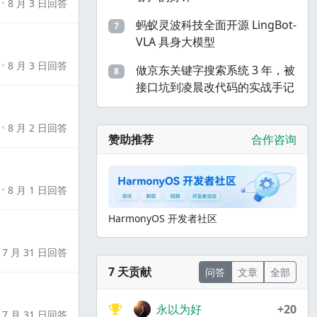
8 月 3 日回答
蚂蚁灵波科技全面开源 LingBot-
7
VLA 具身大模型
8 月 3 日回答
做京东关键字搜索系统 3 年，被
8
接口坑到凌晨改代码的实战手记
8 月 2 日回答
赞助推荐
合作咨询
8 月 1 日回答
HarmonyOS 开发者社区
7 月 31 日回答
7 天贡献
问答
文章
全部
永以为好
+20
7 月 31 日回答