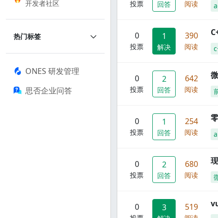
开发者社区
投票
阅读
回答
a
C
0
390
1
热门标签
投票
阅读
解决
c
ONES 研发管理
0
642
2
投票
阅读
思否企业问答
回答
零
0
254
1
投票
阅读
回答
a
现
0
680
2
投票
阅读
回答
0
519
3
投票
阅读