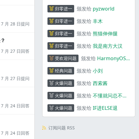
颁发给
pyzworld
归零进一
颁发给
丰木
归零进一
7 月 28 日提问
颁发给
熊猫伸伸腿
归零进一
决？
颁发给
我是南方大汉
归零进一
7 月 27 日回答
颁发给
HarmonyOS
受欢迎问题
码上奇行
颁发给
小刘
经典问题
7 月 27 日提问
颁发给
西索酱
火爆问题
颁发给
不懂就问总不会
火爆问题
错
7 月 24 日回答
颁发给
IF进ELSE退
火爆问题
订阅问题 RSS
7 月 24 日回答