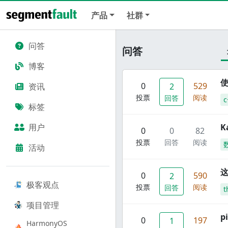
产品
社群
问答
问答
博客
使
0
529
资讯
2
投票
阅读
回答
c
标签
用户
K
0
0
82
投票
回答
阅读
活动
这
0
590
2
极客观点
投票
阅读
回答
t
项目管理
p
0
197
1
HarmonyOS