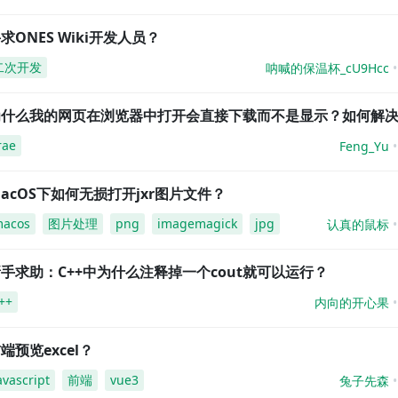
求ONES Wiki开发人员？
二次开发
呐喊的保温杯_cU9Hcc
为什么我的网页在浏览器中打开会直接下载而不是显示？如何解
rae
Feng_Yu
acOS下如何无损打开jxr图片文件？
acos
图片处理
png
imagemagick
jpg
认真的鼠标
手求助：C++中为什么注释掉一个cout就可以运行？
++
内向的开心果
端预览excel？
avascript
前端
vue3
兔子先森