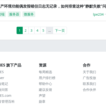
生产环境功能偶发报错但日志无记录，如何排查这种"静默失败"
前端
服务器
微服务
lpe234
(current)
More
1
2
3
4
5
…
下一页
NES 旗下产品
资源
合作
ES
每周精选
关于我们
wer
用户排行榜
广告投放
知笔记
帮助中心
联系我们
业问答
建议反馈
合作伙伴
ES.com
声望
目管理百科
勋章