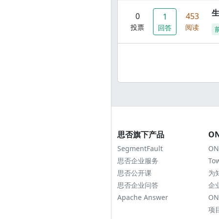
0
453
1
投票
阅读
回答
思否旗下产品
O
SegmentFault
ON
思否企业服务
To
思否公开课
为
思否企业问答
企
Apache Answer
ON
项