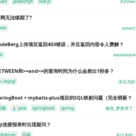
ue3
javascript
vue.js
大白two
网无法续期了?
amh
iomect
odeBerg上传项目返回403错误，并且返回内容令人费解？
it
eieiieieiei4
ETWEEN和>=and<=的查询时间为什么会差出1秒多？
mysql
永以为好
pringBoot + mybatis-plus项目的SQL映射问题（完全萌新？
后端
java
springboot
spring
银色_梦想哭了
ql连接报表时出现疑问？
qlserver
后端
永以为好