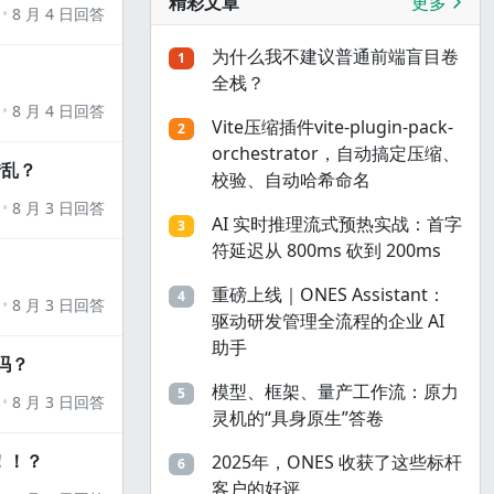
精彩文章
更多
8 月 4 日回答
为什么我不建议普通前端盲目卷
1
全栈？
8 月 4 日回答
Vite压缩插件vite-plugin-pack-
2
orchestrator，自动搞定压缩、
错乱？
校验、自动哈希命名
8 月 3 日回答
AI 实时推理流式预热实战：首字
3
符延迟从 800ms 砍到 200ms
重磅上线｜ONES Assistant：
4
8 月 3 日回答
驱动研发管理全流程的企业 AI
助手
吗？
模型、框架、量产工作流：原力
5
8 月 3 日回答
灵机的“具身原生”答卷
！！？
2025年，ONES 收获了这些标杆
6
客户的好评