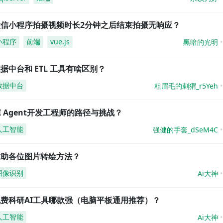
微信小程序拍摄视频时长2分钟之后结束拍摄无响应？
小程序
前端
vue.js
黑暗的光明
据中台和 ETL 工具有啥区别？
数据中台
粗眉毛的刺猬_r5Yeh
I Agent开发工程师的路径与挑战？
人工智能
强健的手套_dSeM4C
求助各位图片转绘方法？
图像识别
Ai大神
免费科研AI工具哪款强（电脑平板通用推荐）？
人工智能
Ai大神