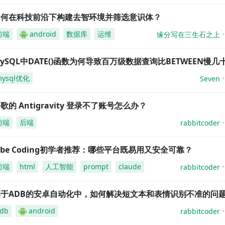
如何在科技前沿下构建去智环境并筛选意识体？
前端
android
数据库
运维
缘分写在三生石之上
ySQL中DATE()函数为何导致百万级数据查询比BETWEEN慢几
mysql优化
Seven
歌的 Antigravity 登录不了账号怎么办？
前端
后端
rabbitcoder
ibe Coding初学者推荐：哪些平台既易用又安全可靠？
前端
html
人工智能
prompt
claude
rabbitcoder
基于ADB的安卓自动化中，如何解决短文本和表情识别不准的问
db
android
rabbitcoder