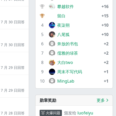
攀越软件
+16
留白
+15
7 月 30 日回答
4
夜柒朔
+10
5
八尾狐
+10
6
奔放的书包
+2
7 月 30 日回答
7
儒雅的绿茶
+2
8
大白two
+2
7 月 29 日回答
9
周末不写代码
+1
10
MingLab
+1
7 月 29 日回答
勋章奖励
更多
颁发给
luofeiyu
火爆问题
7 月 28 日回答