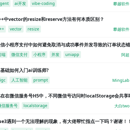
gent
ai开发
vibe-coding
攀越软件
++中vector的resize和reserve方法有何本质区别？
++
vector
resize
攀越软件
微信小程序支付中如何避免取消与成功事件并发导致的订单状态
前端
微信支付
小程序
并发
uniapp
阿超
基础如何入门ai训练师?
igc
人工智能
prompt
MingLab
在在微信服务号H5中，不同微信号访问时localStorage会共享
微信服务号
localstorage
大白two
vue3遇到一个无法理解的现象，有大佬帮忙指点一下吗？谢谢！