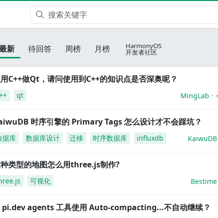
HarmonyOS
最新
待回答
周榜
月榜
开发者社区
用C++做Qt，请问使用到C++的知识点是否深奥呢？
++
qt
MingLab
aiwuDB 时序引擎的 Primary Tags 怎么设计才不会踩坑？
数据库
数据库设计
迁移
时序数据库
influxdb
KaiwuDB
种类型的地图怎么用three.js制作?
hree.js
可视化
Bestime
i pi.dev agents 工具使用 Auto-compacting...不自动继续？