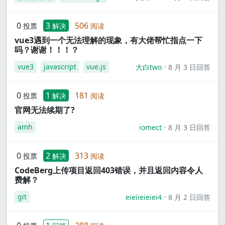
0
3
506
投票
解决
阅读
vue3遇到一个无法理解的现象，有大佬帮忙指点一下
吗？谢谢！！！？
vue3
javascript
vue.js
大白two
8 月 3 日回答
0
1
181
投票
解决
阅读
官网无法续期了?
amh
iomect
8 月 3 日回答
0
2
313
投票
解决
阅读
CodeBerg上传项目返回403错误，并且返回内容令人
费解？
git
eieiieieiei4
8 月 2 日回答