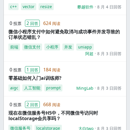
c++
vector
resize
攀越软件
8 月 4 日回答
0
2
624
投票
回答
阅读
微信小程序支付中如何避免取消与成功事件并发导致的
订单状态错乱？
前端
微信支付
小程序
并发
uniapp
阿超
8 月 3 日回答
0
1
184
投票
回答
阅读
零基础如何入门ai训练师?
aigc
人工智能
prompt
MingLab
8 月 3 日回答
0
2
668
投票
回答
阅读
现在在微信服务号H5中，不同微信号访问时
localStorage会共享吗？
微信服务号
localstorage
大白two
8 月 3 日回答