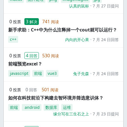
认真的鼠标
7 月 27 日提问
0
3
741
投票
解决
阅读
新手求助：C++中为什么注释掉一个cout就可以运行？
c++
内向的开心果
7 月 24 日回答
0
4
530
投票
回答
阅读
前端预览excel？
javascript
前端
vue3
兔子先森
7 月 24 日回答
0
0
501
投票
回答
阅读
如何在科技前沿下构建去智环境并筛选意识体？
前端
android
数据库
运维
缘分写在三生石之上
7 月 23 日提问