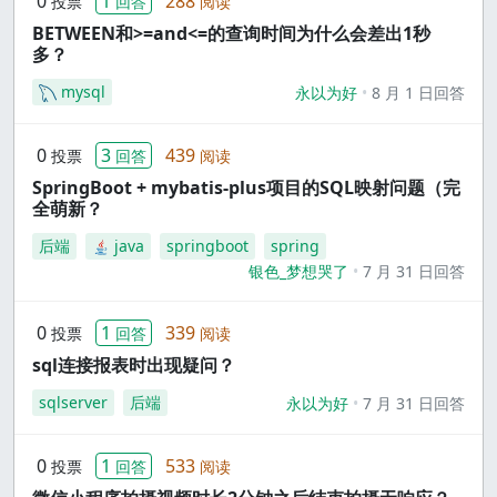
0
1
288
投票
回答
阅读
BETWEEN和>=and<=的查询时间为什么会差出1秒
多？
mysql
永以为好
8 月 1 日回答
0
3
439
投票
回答
阅读
SpringBoot + mybatis-plus项目的SQL映射问题（完
全萌新？
后端
java
springboot
spring
银色_梦想哭了
7 月 31 日回答
0
1
339
投票
回答
阅读
sql连接报表时出现疑问？
sqlserver
后端
永以为好
7 月 31 日回答
0
1
533
投票
回答
阅读