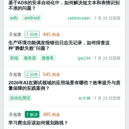
基于ADB的安卓自动化中，如何解决短文本和表情识别
不准的问题？
adb
android
rabbitcoder
7 月 23 日回答
0
1
445
投票
回答
阅读
生产环境功能偶发报错但日志无记录，如何排查这
种"静默失败"问题？
前端
服务器
微服务
lpe234
7 月 23 日回答
0
2
545
投票
回答
阅读
2026年AI在测试领域的应用场景有哪些？效率提升与质
量保障的实践案例？
自动化测试
Ai大神
7 月 23 日回答
0
1
485
投票
解决
阅读
学习爬虫应该如何规划路线？