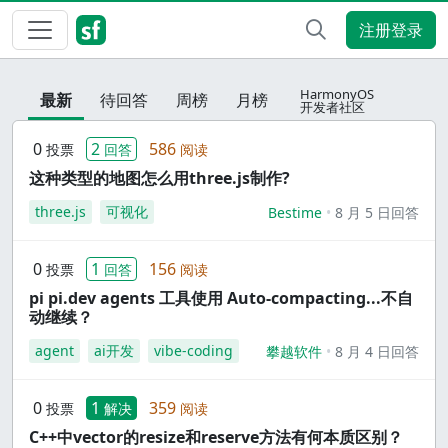
注册登录
HarmonyOS
最新
待回答
周榜
月榜
开发者社区
0
2
586
投票
回答
阅读
这种类型的地图怎么用three.js制作?
three.js
可视化
Bestime
8 月 5 日回答
0
1
156
投票
回答
阅读
pi pi.dev agents 工具使用 Auto-compacting...不自
动继续？
agent
ai开发
vibe-coding
攀越软件
8 月 4 日回答
0
1
359
投票
解决
阅读
C++中vector的resize和reserve方法有何本质区别？