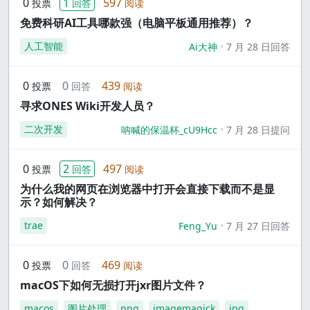
0
1
597
投票
回答
阅读
免费科研AI工具哪款强（电脑平板通用推荐）？
人工智能
Ai大神
7 月 28 日回答
0
0
439
投票
回答
阅读
寻求ONES Wiki开发人员？
二次开发
呐喊的保温杯_cU9Hcc
7 月 28 日提问
0
2
497
投票
回答
阅读
为什么我的网页在浏览器中打开会直接下载而不是显
示？如何解决？
trae
Feng_Yu
7 月 27 日回答
0
0
469
投票
回答
阅读
macOS下如何无损打开jxr图片文件？
macos
图片处理
png
imagemagick
jpg