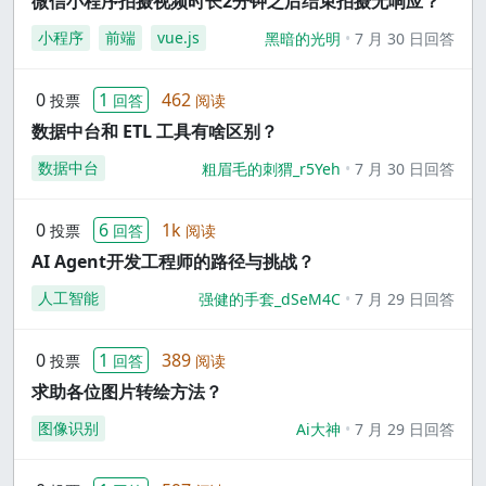
微信小程序拍摄视频时长2分钟之后结束拍摄无响应？
小程序
前端
vue.js
黑暗的光明
7 月 30 日回答
0
1
462
投票
回答
阅读
数据中台和 ETL 工具有啥区别？
数据中台
粗眉毛的刺猬_r5Yeh
7 月 30 日回答
0
6
1k
投票
回答
阅读
AI Agent开发工程师的路径与挑战？
人工智能
强健的手套_dSeM4C
7 月 29 日回答
0
1
389
投票
回答
阅读
求助各位图片转绘方法？
图像识别
Ai大神
7 月 29 日回答