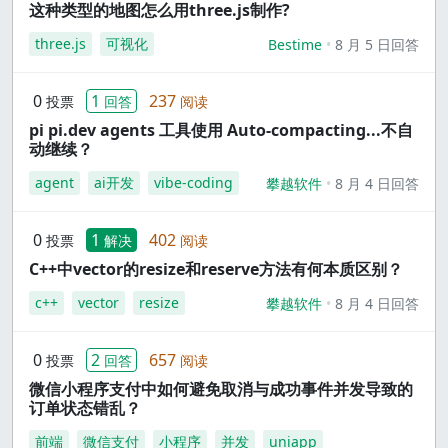
这种类型的地图怎么用three.js制作?
three.js
可视化
Bestime
8 月 5 日回答
0
1
237
投票
回答
阅读
pi pi.dev agents 工具使用 Auto-compacting...不自
动继续？
agent
ai开发
vibe-coding
攀越软件
8 月 4 日回答
0
1
402
投票
解决
阅读
C++中vector的resize和reserve方法有何本质区别？
c++
vector
resize
攀越软件
8 月 4 日回答
0
2
657
投票
回答
阅读
微信小程序支付中如何避免取消与成功事件并发导致的
订单状态错乱？
前端
微信支付
小程序
并发
uniapp