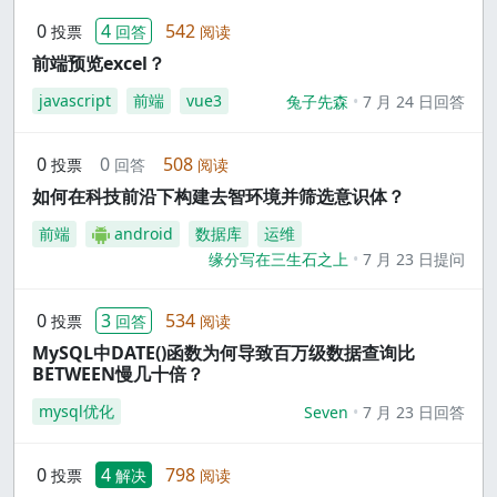
0
4
542
投票
回答
阅读
前端预览excel？
javascript
前端
vue3
兔子先森
7 月 24 日回答
0
0
508
投票
回答
阅读
如何在科技前沿下构建去智环境并筛选意识体？
前端
android
数据库
运维
缘分写在三生石之上
7 月 23 日提问
0
3
534
投票
回答
阅读
MySQL中DATE()函数为何导致百万级数据查询比
BETWEEN慢几十倍？
mysql优化
Seven
7 月 23 日回答
0
4
798
投票
解决
阅读