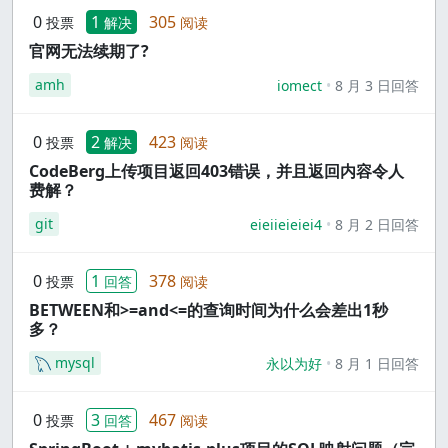
0
1
305
投票
解决
阅读
官网无法续期了?
amh
iomect
8 月 3 日回答
0
2
423
投票
解决
阅读
CodeBerg上传项目返回403错误，并且返回内容令人
费解？
git
eieiieieiei4
8 月 2 日回答
0
1
378
投票
回答
阅读
BETWEEN和>=and<=的查询时间为什么会差出1秒
多？
mysql
永以为好
8 月 1 日回答
0
3
467
投票
回答
阅读