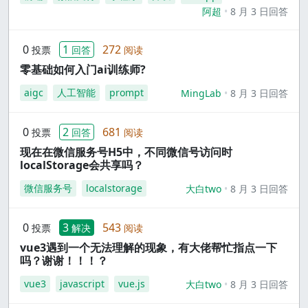
阿超
8 月 3 日回答
0
1
272
投票
回答
阅读
零基础如何入门ai训练师?
aigc
人工智能
prompt
MingLab
8 月 3 日回答
0
2
681
投票
回答
阅读
现在在微信服务号H5中，不同微信号访问时
localStorage会共享吗？
微信服务号
localstorage
大白two
8 月 3 日回答
0
3
543
投票
解决
阅读
vue3遇到一个无法理解的现象，有大佬帮忙指点一下
吗？谢谢！！！？
vue3
javascript
vue.js
大白two
8 月 3 日回答