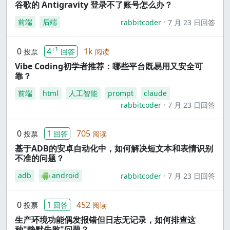
谷歌的 Antigravity 登录不了账号怎么办？
前端
后端
rabbitcoder
7 月 23 日回答
+1
0
4
1k
投票
回答
阅读
Vibe Coding初学者推荐：哪些平台既易用又安全可
靠？
前端
html
人工智能
prompt
claude
rabbitcoder
7 月 23 日回答
0
1
705
投票
回答
阅读
基于ADB的安卓自动化中，如何解决短文本和表情识别
不准的问题？
adb
android
rabbitcoder
7 月 23 日回答
0
1
452
投票
回答
阅读
生产环境功能偶发报错但日志无记录，如何排查这
种"静默失败"问题？