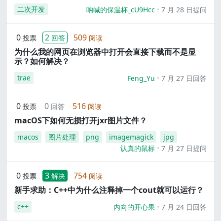
二次开发
呐喊的保温杯_cU9Hcc
7 月 28 日提问
0
2
509
投票
回答
阅读
为什么我的网页在浏览器中打开会直接下载而不是显
示？如何解决？
trae
Feng_Yu
7 月 27 日回答
0
0
516
投票
回答
阅读
macOS下如何无损打开jxr图片文件？
macos
图片处理
png
imagemagick
jpg
认真的鼠标
7 月 27 日提问
0
3
754
投票
解决
阅读
新手求助：C++中为什么注释掉一个cout就可以运行？
c++
内向的开心果
7 月 24 日回答