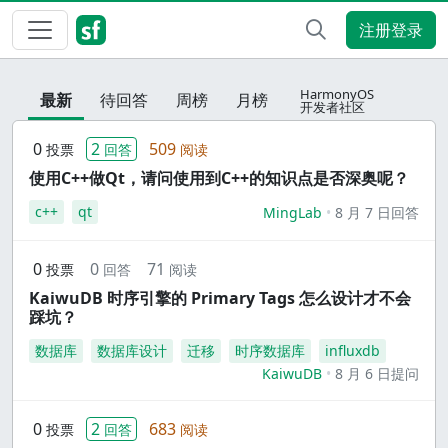
注册登录
HarmonyOS
最新
待回答
周榜
月榜
开发者社区
0
2
509
投票
回答
阅读
使用C++做Qt，请问使用到C++的知识点是否深奥呢？
c++
qt
MingLab
8 月 7 日回答
0
0
71
投票
回答
阅读
KaiwuDB 时序引擎的 Primary Tags 怎么设计才不会
踩坑？
数据库
数据库设计
迁移
时序数据库
influxdb
KaiwuDB
8 月 6 日提问
0
2
683
投票
回答
阅读