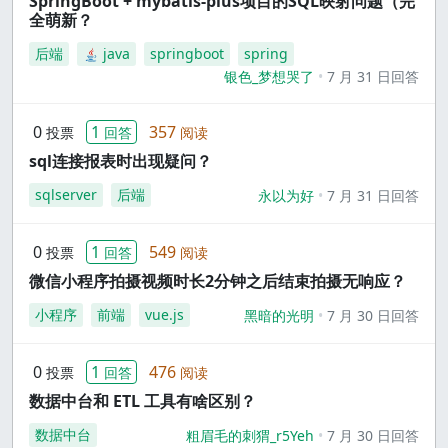
SpringBoot + mybatis-plus项目的SQL映射问题（完
全萌新？
后端
java
springboot
spring
银色_梦想哭了
7 月 31 日回答
0
1
357
投票
回答
阅读
sql连接报表时出现疑问？
sqlserver
后端
永以为好
7 月 31 日回答
0
1
549
投票
回答
阅读
微信小程序拍摄视频时长2分钟之后结束拍摄无响应？
小程序
前端
vue.js
黑暗的光明
7 月 30 日回答
0
1
476
投票
回答
阅读
数据中台和 ETL 工具有啥区别？
数据中台
粗眉毛的刺猬_r5Yeh
7 月 30 日回答