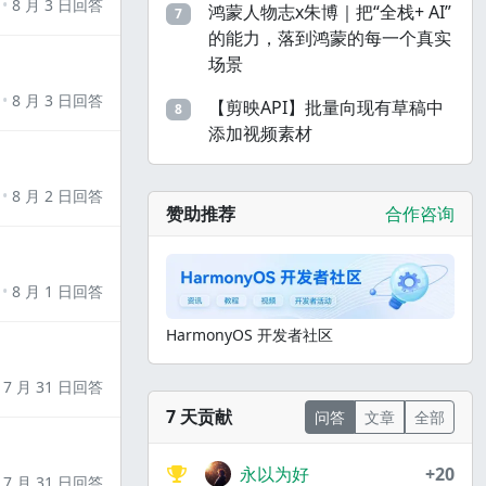
8 月 3 日回答
鸿蒙人物志x朱博｜把“全栈+ AI”
7
的能力，落到鸿蒙的每一个真实
场景
8 月 3 日回答
【剪映API】批量向现有草稿中
8
添加视频素材
8 月 2 日回答
赞助推荐
合作咨询
8 月 1 日回答
HarmonyOS 开发者社区
7 月 31 日回答
7 天贡献
问答
文章
全部
永以为好
+20
7 月 31 日回答