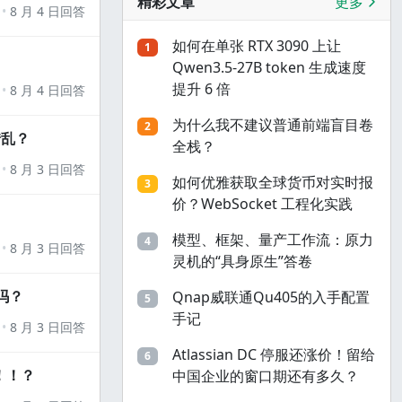
精彩文章
更多
8 月 4 日回答
如何在单张 RTX 3090 上让
1
Qwen3.5-27B token 生成速度
提升 6 倍
8 月 4 日回答
为什么我不建议普通前端盲目卷
2
错乱？
全栈？
8 月 3 日回答
如何优雅获取全球货币对实时报
3
价？WebSocket 工程化实践
模型、框架、量产工作流：原力
4
8 月 3 日回答
灵机的“具身原生”答卷
吗？
Qnap威联通Qu405的入手配置
5
手记
8 月 3 日回答
Atlassian DC 停服还涨价！留给
6
！！？
中国企业的窗口期还有多久？