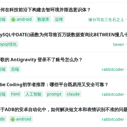
如何在科技前沿下构建去智环境并筛选意识体？
前端
android
数据库
运维
缘分写在三生石之上
ySQL中DATE()函数为何导致百万级数据查询比BETWEEN慢几
mysql优化
Seven
歌的 Antigravity 登录不了账号怎么办？
前端
后端
rabbitcoder
ibe Coding初学者推荐：哪些平台既易用又安全可靠？
前端
html
人工智能
prompt
claude
rabbitcoder
基于ADB的安卓自动化中，如何解决短文本和表情识别不准的问
db
android
rabbitcoder