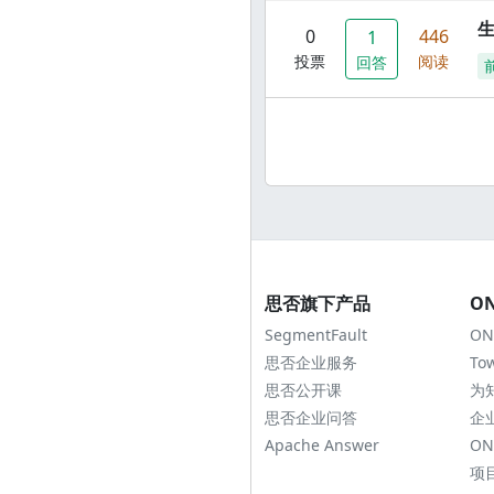
0
446
1
投票
阅读
回答
思否旗下产品
O
SegmentFault
ON
思否企业服务
To
思否公开课
为
思否企业问答
企
Apache Answer
ON
项