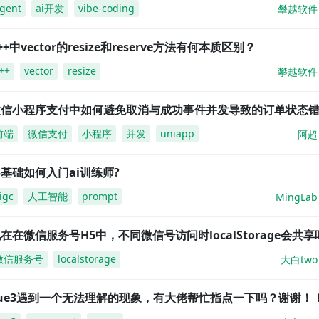
gent
ai开发
vibe-coding
攀越软件
++中vector的resize和reserve方法有何本质区别？
++
vector
resize
攀越软件
微信小程序支付中如何避免取消与成功事件并发导致的订单状态
前端
微信支付
小程序
并发
uniapp
阿超
基础如何入门ai训练师?
igc
人工智能
prompt
MingLab
在在微信服务号H5中，不同微信号访问时localStorage会共享
微信服务号
localstorage
大白two
vue3遇到一个无法理解的现象，有大佬帮忙指点一下吗？谢谢！