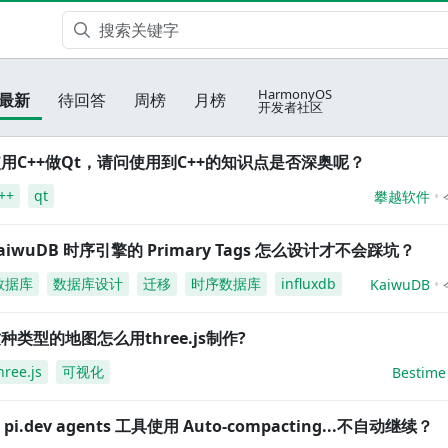
HarmonyOS
最新
待回答
周榜
月榜
开发者社区
用C++做Qt，请问使用到C++的知识点是否深奥呢？
++
qt
攀越软件
aiwuDB 时序引擎的 Primary Tags 怎么设计才不会踩坑？
数据库
数据库设计
迁移
时序数据库
influxdb
KaiwuDB
种类型的地图怎么用three.js制作?
hree.js
可视化
Bestime
i pi.dev agents 工具使用 Auto-compacting...不自动继续？