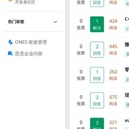
开发者社区
投票
阅读
回答
a
C
0
424
1
热门标签
投票
阅读
解决
c
ONES 研发管理
0
645
2
投票
阅读
思否企业问答
回答
零
0
262
1
投票
阅读
回答
a
现
0
675
2
投票
阅读
回答
0
521
3
投票
阅读