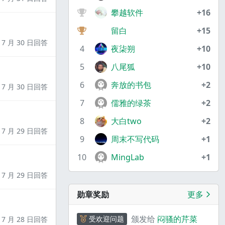
攀越软件
+16
留白
+15
7 月 30 日回答
4
夜柒朔
+10
5
八尾狐
+10
6
奔放的书包
+2
7 月 30 日回答
7
儒雅的绿茶
+2
8
大白two
+2
7 月 29 日回答
9
周末不写代码
+1
10
MingLab
+1
7 月 29 日回答
勋章奖励
更多
颁发给
闷骚的芹菜
受欢迎问题
7 月 28 日回答