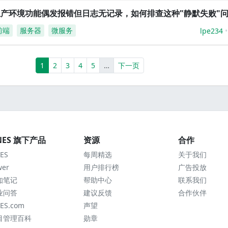
生产环境功能偶发报错但日志无记录，如何排查这种"静默失败"
前端
服务器
微服务
lpe234
(current)
More
1
2
3
4
5
…
下一页
NES 旗下产品
资源
合作
ES
每周精选
关于我们
wer
用户排行榜
广告投放
知笔记
帮助中心
联系我们
业问答
建议反馈
合作伙伴
ES.com
声望
目管理百科
勋章