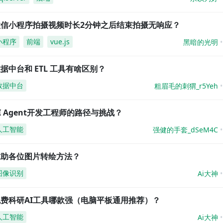
微信小程序拍摄视频时长2分钟之后结束拍摄无响应？
小程序
前端
vue.js
黑暗的光明
据中台和 ETL 工具有啥区别？
数据中台
粗眉毛的刺猬_r5Yeh
I Agent开发工程师的路径与挑战？
人工智能
强健的手套_dSeM4C
求助各位图片转绘方法？
图像识别
Ai大神
免费科研AI工具哪款强（电脑平板通用推荐）？
人工智能
Ai大神