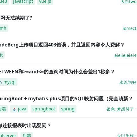
ue3
javascript
vue.js
大白two
网无法续期了?
amh
iomect
odeBerg上传项目返回403错误，并且返回内容令人费解？
it
eieiieieiei4
ETWEEN和>=and<=的查询时间为什么会差出1秒多？
mysql
永以为好
pringBoot + mybatis-plus项目的SQL映射问题（完全萌新？
后端
java
springboot
spring
银色_梦想哭了
ql连接报表时出现疑问？
qlserver
后端
永以为好