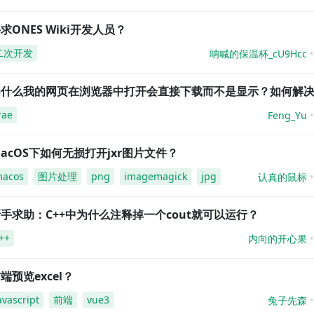
求ONES Wiki开发人员？
二次开发
呐喊的保温杯_cU9Hcc
为什么我的网页在浏览器中打开会直接下载而不是显示？如何解
rae
Feng_Yu
acOS下如何无损打开jxr图片文件？
acos
图片处理
png
imagemagick
jpg
认真的鼠标
手求助：C++中为什么注释掉一个cout就可以运行？
++
内向的开心果
端预览excel？
avascript
前端
vue3
兔子先森