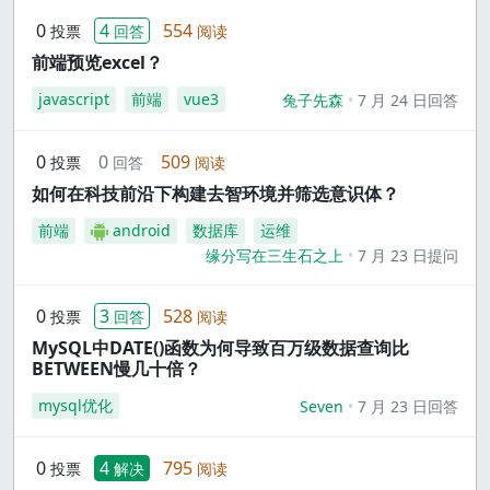
0
4
554
投票
回答
阅读
前端预览excel？
javascript
前端
vue3
兔子先森
7 月 24 日回答
0
0
509
投票
回答
阅读
如何在科技前沿下构建去智环境并筛选意识体？
前端
android
数据库
运维
缘分写在三生石之上
7 月 23 日提问
0
3
528
投票
回答
阅读
MySQL中DATE()函数为何导致百万级数据查询比
BETWEEN慢几十倍？
mysql优化
Seven
7 月 23 日回答
0
4
795
投票
解决
阅读