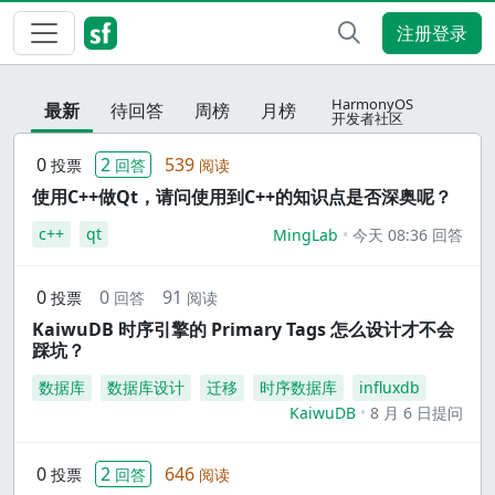
注册登录
HarmonyOS
最新
待回答
周榜
月榜
开发者社区
0
2
539
投票
回答
阅读
使用C++做Qt，请问使用到C++的知识点是否深奥呢？
c++
qt
MingLab
今天 08:36 回答
0
0
91
投票
回答
阅读
KaiwuDB 时序引擎的 Primary Tags 怎么设计才不会
踩坑？
数据库
数据库设计
迁移
时序数据库
influxdb
KaiwuDB
8 月 6 日提问
0
2
646
投票
回答
阅读