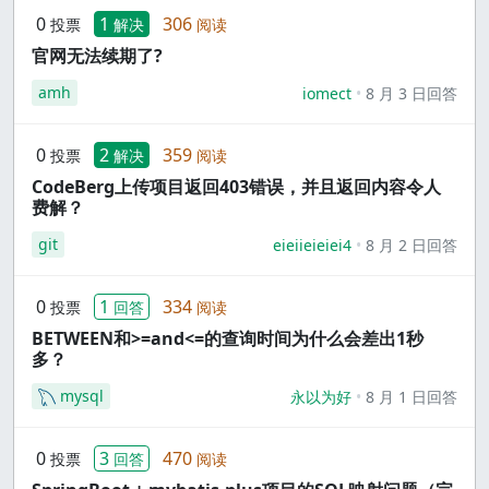
0
1
306
投票
解决
阅读
官网无法续期了?
amh
iomect
8 月 3 日回答
0
2
359
投票
解决
阅读
CodeBerg上传项目返回403错误，并且返回内容令人
费解？
git
eieiieieiei4
8 月 2 日回答
0
1
334
投票
回答
阅读
BETWEEN和>=and<=的查询时间为什么会差出1秒
多？
mysql
永以为好
8 月 1 日回答
0
3
470
投票
回答
阅读