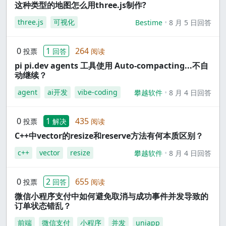
这种类型的地图怎么用three.js制作?
three.js
可视化
Bestime
8 月 5 日回答
0
1
264
投票
回答
阅读
pi pi.dev agents 工具使用 Auto-compacting...不自
动继续？
agent
ai开发
vibe-coding
攀越软件
8 月 4 日回答
0
1
435
投票
解决
阅读
C++中vector的resize和reserve方法有何本质区别？
c++
vector
resize
攀越软件
8 月 4 日回答
0
2
655
投票
回答
阅读
微信小程序支付中如何避免取消与成功事件并发导致的
订单状态错乱？
前端
微信支付
小程序
并发
uniapp