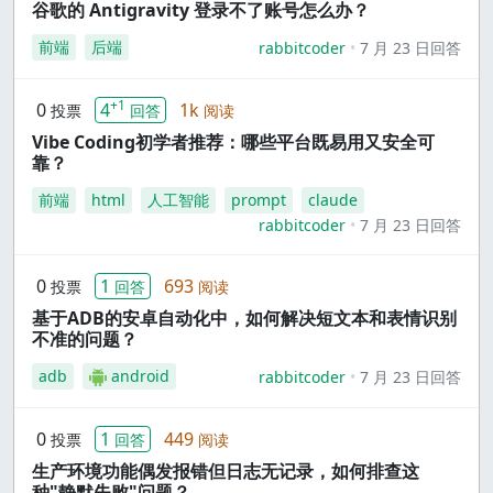
谷歌的 Antigravity 登录不了账号怎么办？
前端
后端
rabbitcoder
7 月 23 日回答
+1
0
4
1k
投票
回答
阅读
Vibe Coding初学者推荐：哪些平台既易用又安全可
靠？
前端
html
人工智能
prompt
claude
rabbitcoder
7 月 23 日回答
0
1
693
投票
回答
阅读
基于ADB的安卓自动化中，如何解决短文本和表情识别
不准的问题？
adb
android
rabbitcoder
7 月 23 日回答
0
1
449
投票
回答
阅读
生产环境功能偶发报错但日志无记录，如何排查这
种"静默失败"问题？