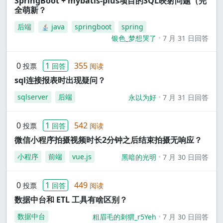
SpringBoot + mybatis-plus项目的SQL映射问题（完
全萌新？
后端
java
springboot
spring
银色_梦想哭了
7 月 31 日回答
0
1
355
投票
回答
阅读
sql连接报表时出现疑问？
sqlserver
后端
永以为好
7 月 31 日回答
0
1
542
投票
回答
阅读
微信小程序拍摄视频时长2分钟之后结束拍摄无响应？
小程序
前端
vue.js
黑暗的光明
7 月 30 日回答
0
1
449
投票
回答
阅读
数据中台和 ETL 工具有啥区别？
数据中台
粗眉毛的刺猬_r5Yeh
7 月 30 日回答