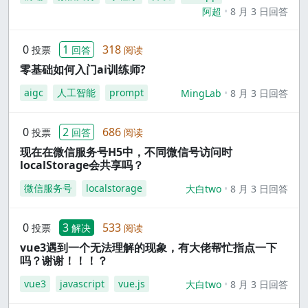
阿超
8 月 3 日回答
0
1
318
投票
回答
阅读
零基础如何入门ai训练师?
aigc
人工智能
prompt
MingLab
8 月 3 日回答
0
2
686
投票
回答
阅读
现在在微信服务号H5中，不同微信号访问时
localStorage会共享吗？
微信服务号
localstorage
大白two
8 月 3 日回答
0
3
533
投票
解决
阅读
vue3遇到一个无法理解的现象，有大佬帮忙指点一下
吗？谢谢！！！？
vue3
javascript
vue.js
大白two
8 月 3 日回答