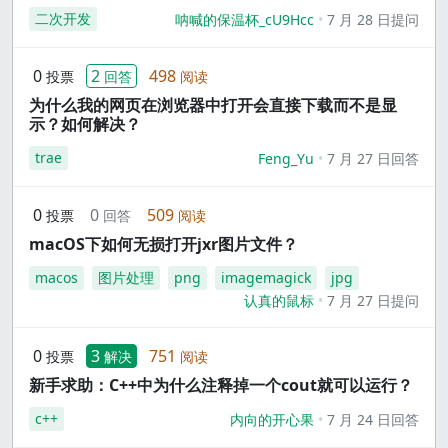
二次开发
呐喊的保温杯_cU9Hcc
7 月 28 日提问
0
2
498
投票
回答
阅读
为什么我的网页在浏览器中打开会直接下载而不是显
示？如何解决？
trae
Feng_Yu
7 月 27 日回答
0
0
509
投票
回答
阅读
macOS下如何无损打开jxr图片文件？
macos
图片处理
png
imagemagick
jpg
认真的鼠标
7 月 27 日提问
0
3
751
投票
解决
阅读
新手求助：C++中为什么注释掉一个cout就可以运行？
c++
内向的开心果
7 月 24 日回答