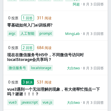
阿超
8 月 3 日回答
0
1
311
投票
回答
阅读
零基础如何入门ai训练师?
aigc
人工智能
prompt
MingLab
8 月 3 日回答
0
2
684
投票
回答
阅读
现在在微信服务号H5中，不同微信号访问时
localStorage会共享吗？
微信服务号
localstorage
大白two
8 月 3 日回答
0
3
531
投票
解决
阅读
vue3遇到一个无法理解的现象，有大佬帮忙指点一下
吗？谢谢！！！？
vue3
javascript
vue.js
大白two
8 月 3 日回答