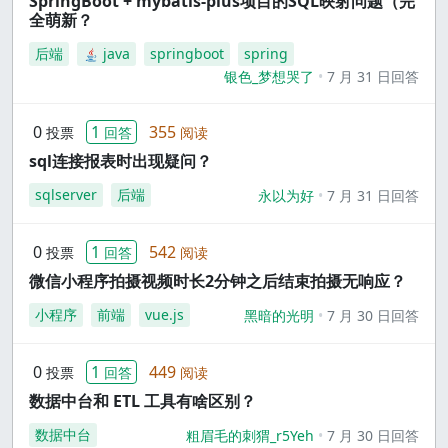
SpringBoot + mybatis-plus项目的SQL映射问题（完
全萌新？
后端
java
springboot
spring
银色_梦想哭了
7 月 31 日回答
0
1
355
投票
回答
阅读
sql连接报表时出现疑问？
sqlserver
后端
永以为好
7 月 31 日回答
0
1
542
投票
回答
阅读
微信小程序拍摄视频时长2分钟之后结束拍摄无响应？
小程序
前端
vue.js
黑暗的光明
7 月 30 日回答
0
1
449
投票
回答
阅读
数据中台和 ETL 工具有啥区别？
数据中台
粗眉毛的刺猬_r5Yeh
7 月 30 日回答