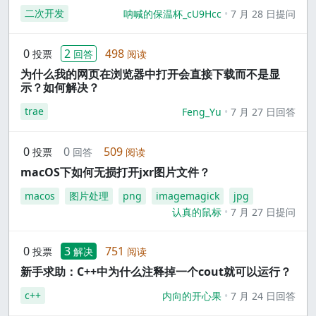
二次开发
呐喊的保温杯_cU9Hcc
7 月 28 日提问
0
2
498
投票
回答
阅读
为什么我的网页在浏览器中打开会直接下载而不是显
示？如何解决？
trae
Feng_Yu
7 月 27 日回答
0
0
509
投票
回答
阅读
macOS下如何无损打开jxr图片文件？
macos
图片处理
png
imagemagick
jpg
认真的鼠标
7 月 27 日提问
0
3
751
投票
解决
阅读
新手求助：C++中为什么注释掉一个cout就可以运行？
c++
内向的开心果
7 月 24 日回答