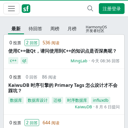
注册登录
HarmonyOS
最新
待回答
周榜
月榜
开发者社区
0
2
536
投票
回答
阅读
使用C++做Qt，请问使用到C++的知识点是否深奥呢？
c++
qt
MingLab
今天 08:36 回答
0
0
86
投票
回答
阅读
KaiwuDB 时序引擎的 Primary Tags 怎么设计才不会
踩坑？
数据库
数据库设计
迁移
时序数据库
influxdb
KaiwuDB
8 月 6 日提问
0
2
644
投票
回答
阅读