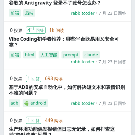
谷歌的 Antigravity 登录不了账号怎么办？
前端
后端
rabbitcoder
7 月 23 日回答
+1
0
4
1k
投票
回答
阅读
Vibe Coding初学者推荐：哪些平台既易用又安全可
靠？
前端
html
人工智能
prompt
claude
rabbitcoder
7 月 23 日回答
0
1
693
投票
回答
阅读
基于ADB的安卓自动化中，如何解决短文本和表情识别
不准的问题？
adb
android
rabbitcoder
7 月 23 日回答
0
1
449
投票
回答
阅读
生产环境功能偶发报错但日志无记录，如何排查这
种"静默失败"问题？