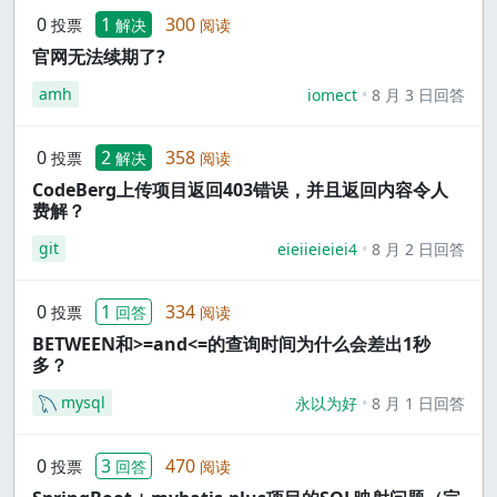
0
1
300
投票
解决
阅读
官网无法续期了?
amh
iomect
8 月 3 日回答
0
2
358
投票
解决
阅读
CodeBerg上传项目返回403错误，并且返回内容令人
费解？
git
eieiieieiei4
8 月 2 日回答
0
1
334
投票
回答
阅读
BETWEEN和>=and<=的查询时间为什么会差出1秒
多？
mysql
永以为好
8 月 1 日回答
0
3
470
投票
回答
阅读