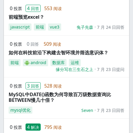
0
4
553
投票
回答
阅读
前端预览excel？
javascript
前端
vue3
兔子先森
7 月 24 日回答
0
0
509
投票
回答
阅读
如何在科技前沿下构建去智环境并筛选意识体？
前端
android
数据库
运维
缘分写在三生石之上
7 月 23 日提问
0
3
528
投票
回答
阅读
MySQL中DATE()函数为何导致百万级数据查询比
BETWEEN慢几十倍？
mysql优化
Seven
7 月 23 日回答
0
4
795
投票
解决
阅读