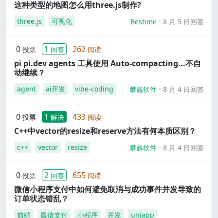
这种类型的地图怎么用three.js制作?
three.js
可视化
Bestime
8 月 5 日回答
0
1
262
投票
回答
阅读
pi pi.dev agents 工具使用 Auto-compacting...不自
动继续？
agent
ai开发
vibe-coding
攀越软件
8 月 4 日回答
0
1
433
投票
解决
阅读
C++中vector的resize和reserve方法有何本质区别？
c++
vector
resize
攀越软件
8 月 4 日回答
0
2
655
投票
回答
阅读
微信小程序支付中如何避免取消与成功事件并发导致的
订单状态错乱？
前端
微信支付
小程序
并发
uniapp