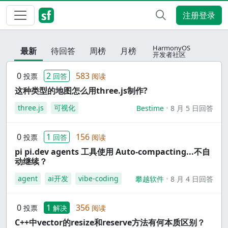
注册登录
HarmonyOS
最新
待回答
周榜
月榜
开发者社区
0
2
583
投票
回答
阅读
这种类型的地图怎么用three.js制作?
three.js
可视化
Bestime
8 月 5 日回答
0
1
156
投票
回答
阅读
pi pi.dev agents 工具使用 Auto-compacting...不自
动继续？
agent
ai开发
vibe-coding
攀越软件
8 月 4 日回答
0
1
356
投票
解决
阅读
C++中vector的resize和reserve方法有何本质区别？