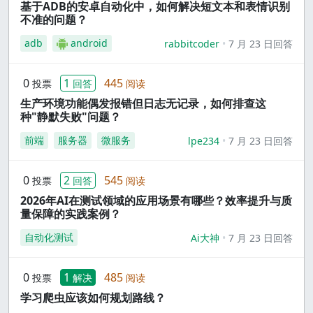
基于ADB的安卓自动化中，如何解决短文本和表情识别
不准的问题？
adb
android
rabbitcoder
7 月 23 日回答
0
1
445
投票
回答
阅读
生产环境功能偶发报错但日志无记录，如何排查这
种"静默失败"问题？
前端
服务器
微服务
lpe234
7 月 23 日回答
0
2
545
投票
回答
阅读
2026年AI在测试领域的应用场景有哪些？效率提升与质
量保障的实践案例？
自动化测试
Ai大神
7 月 23 日回答
0
1
485
投票
解决
阅读
学习爬虫应该如何规划路线？