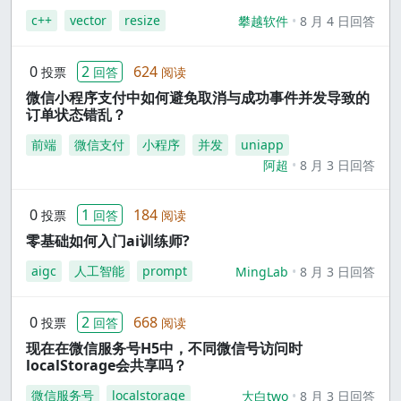
c++
vector
resize
攀越软件
8 月 4 日回答
0
2
624
投票
回答
阅读
微信小程序支付中如何避免取消与成功事件并发导致的
订单状态错乱？
前端
微信支付
小程序
并发
uniapp
阿超
8 月 3 日回答
0
1
184
投票
回答
阅读
零基础如何入门ai训练师?
aigc
人工智能
prompt
MingLab
8 月 3 日回答
0
2
668
投票
回答
阅读
现在在微信服务号H5中，不同微信号访问时
localStorage会共享吗？
微信服务号
localstorage
大白two
8 月 3 日回答