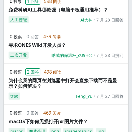
0
1
598
投票
回答
阅读
免费科研AI工具哪款强（电脑平板通用推荐）？
人工智能
Ai大神
7 月 28 日回答
0
0
439
投票
回答
阅读
寻求ONES Wiki开发人员？
二次开发
呐喊的保温杯_cU9Hcc
7 月 28 日提问
0
2
498
投票
回答
阅读
为什么我的网页在浏览器中打开会直接下载而不是显
示？如何解决？
trae
Feng_Yu
7 月 27 日回答
0
0
469
投票
回答
阅读
macOS下如何无损打开jxr图片文件？
macos
图片处理
png
imagemagick
jpg