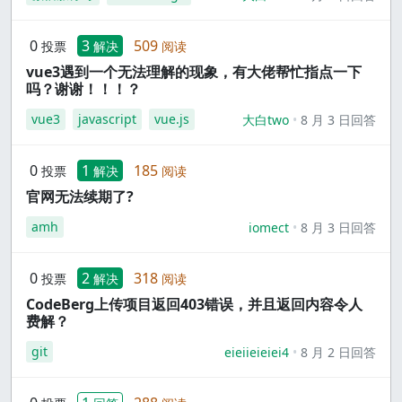
0
3
509
投票
解决
阅读
vue3遇到一个无法理解的现象，有大佬帮忙指点一下
吗？谢谢！！！？
vue3
javascript
vue.js
大白two
8 月 3 日回答
0
1
185
投票
解决
阅读
官网无法续期了?
amh
iomect
8 月 3 日回答
0
2
318
投票
解决
阅读
CodeBerg上传项目返回403错误，并且返回内容令人
费解？
git
eieiieieiei4
8 月 2 日回答