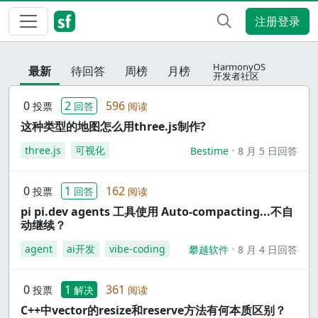
注册登录
HarmonyOS
最新
待回答
周榜
月榜
开发者社区
0
2
596
投票
回答
阅读
这种类型的地图怎么用three.js制作?
three.js
可视化
Bestime
8 月 5 日回答
0
1
162
投票
回答
阅读
pi pi.dev agents 工具使用 Auto-compacting...不自
动继续？
agent
ai开发
vibe-coding
攀越软件
8 月 4 日回答
0
1
361
投票
解决
阅读
C++中vector的resize和reserve方法有何本质区别？