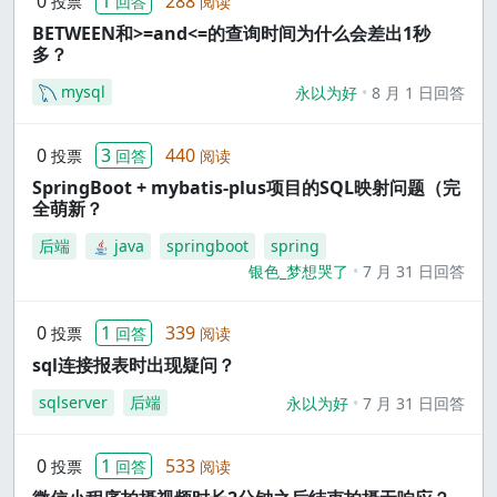
0
1
288
投票
回答
阅读
BETWEEN和>=and<=的查询时间为什么会差出1秒
多？
mysql
永以为好
8 月 1 日回答
0
3
440
投票
回答
阅读
SpringBoot + mybatis-plus项目的SQL映射问题（完
全萌新？
后端
java
springboot
spring
银色_梦想哭了
7 月 31 日回答
0
1
339
投票
回答
阅读
sql连接报表时出现疑问？
sqlserver
后端
永以为好
7 月 31 日回答
0
1
533
投票
回答
阅读