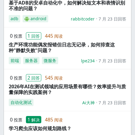
基于ADB的安卓自动化中，如何解决短文本和表情识别
不准的问题？
adb
android
rabbitcoder
7 月 23 日回答
0
1
445
投票
回答
阅读
生产环境功能偶发报错但日志无记录，如何排查这
种"静默失败"问题？
前端
服务器
微服务
lpe234
7 月 23 日回答
0
2
545
投票
回答
阅读
2026年AI在测试领域的应用场景有哪些？效率提升与质
量保障的实践案例？
自动化测试
Ai大神
7 月 23 日回答
0
1
485
投票
解决
阅读
学习爬虫应该如何规划路线？