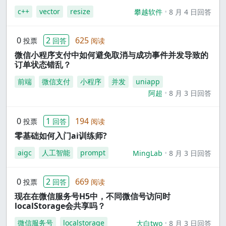
c++
vector
resize
攀越软件
8 月 4 日回答
0
2
625
投票
回答
阅读
微信小程序支付中如何避免取消与成功事件并发导致的
订单状态错乱？
前端
微信支付
小程序
并发
uniapp
阿超
8 月 3 日回答
0
1
194
投票
回答
阅读
零基础如何入门ai训练师?
aigc
人工智能
prompt
MingLab
8 月 3 日回答
0
2
669
投票
回答
阅读
现在在微信服务号H5中，不同微信号访问时
localStorage会共享吗？
微信服务号
localstorage
大白two
8 月 3 日回答