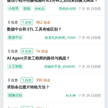
微信小程序拍摄视频时长2分钟之后结束拍摄无响应？
小程序
前端
vue.js
黑暗的光明
7 月 30 日回答
0
1
462
投票
回答
阅读
数据中台和 ETL 工具有啥区别？
数据中台
粗眉毛的刺猬_r5Yeh
7 月 30 日回答
0
6
1k
投票
回答
阅读
AI Agent开发工程师的路径与挑战？
人工智能
强健的手套_dSeM4C
7 月 29 日回答
0
1
390
投票
回答
阅读
求助各位图片转绘方法？
图像识别
Ai大神
7 月 29 日回答