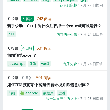
认真的鼠标
7 月 27 日提问
0
3
742
投票
解决
阅读
新手求助：C++中为什么注释掉一个cout就可以运行？
c++
内向的开心果
7 月 24 日回答
0
4
531
投票
回答
阅读
前端预览excel？
javascript
前端
vue3
兔子先森
7 月 24 日回答
0
0
501
投票
回答
阅读
如何在科技前沿下构建去智环境并筛选意识体？
前端
android
数据库
运维
缘分写在三生石之上
7 月 23 日提问