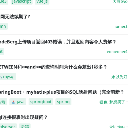
ue3
javascript
vue.js
大白two
网无法续期了?
amh
iomect
odeBerg上传项目返回403错误，并且返回内容令人费解？
it
eieiieieiei4
ETWEEN和>=and<=的查询时间为什么会差出1秒多？
mysql
永以为好
pringBoot + mybatis-plus项目的SQL映射问题（完全萌新？
后端
java
springboot
spring
银色_梦想哭了
ql连接报表时出现疑问？
qlserver
后端
永以为好