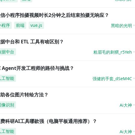
微信小程序拍摄视频时长2分钟之后结束拍摄无响应？
小程序
前端
vue.js
黑暗的光明
据中台和 ETL 工具有啥区别？
数据中台
粗眉毛的刺猬_r5Yeh
I Agent开发工程师的路径与挑战？
人工智能
强健的手套_dSeM4C
求助各位图片转绘方法？
图像识别
Ai大神
免费科研AI工具哪款强（电脑平板通用推荐）？
人工智能
Ai大神