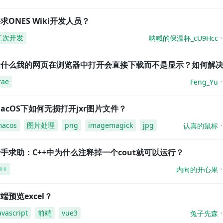
求ONES Wiki开发人员？
二次开发
呐喊的保温杯_cU9Hcc
为什么我的网页在浏览器中打开会直接下载而不是显示？如何解
rae
Feng_Yu
acOS下如何无损打开jxr图片文件？
acos
图片处理
png
imagemagick
jpg
认真的鼠标
手求助：C++中为什么注释掉一个cout就可以运行？
++
内向的开心果
端预览excel？
avascript
前端
vue3
兔子先森