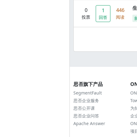
0
446
1
投票
阅读
回答
思否旗下产品
O
SegmentFault
ON
思否企业服务
To
思否公开课
为
思否企业问答
企
Apache Answer
ON
项