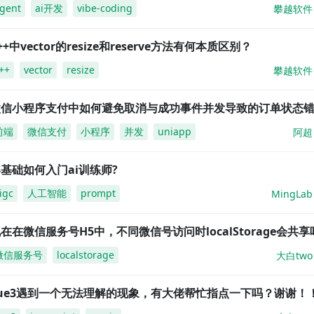
gent
ai开发
vibe-coding
攀越软件
++中vector的resize和reserve方法有何本质区别？
++
vector
resize
攀越软件
微信小程序支付中如何避免取消与成功事件并发导致的订单状态
前端
微信支付
小程序
并发
uniapp
阿超
基础如何入门ai训练师?
igc
人工智能
prompt
MingLab
在在微信服务号H5中，不同微信号访问时localStorage会共享
微信服务号
localstorage
大白two
vue3遇到一个无法理解的现象，有大佬帮忙指点一下吗？谢谢！