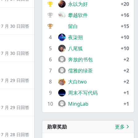
永以为好
+20
攀越软件
+16
留白
+15
7 月 30 日回答
4
夜柒朔
+10
5
八尾狐
+10
7 月 30 日回答
6
奔放的书包
+2
7
儒雅的绿茶
+2
7 月 29 日回答
8
大白two
+2
9
周末不写代码
+1
10
MingLab
+1
7 月 29 日回答
勋章奖励
更多
7 月 28 日回答