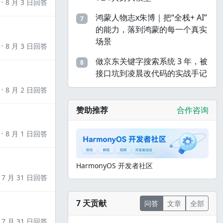
8 月 3 日回答
鸿蒙人物志x朱博｜把“全栈+ AI”
7
的能力，落到鸿蒙的每一个真实
场景
8 月 3 日回答
做京东关键字搜索系统 3 年，被
8
接口坑到凌晨改代码的实战手记
8 月 2 日回答
赞助推荐
合作咨询
8 月 1 日回答
HarmonyOS 开发者社区
7 月 31 日回答
7 天贡献
问答
文章
全部
7 月 31 日回答