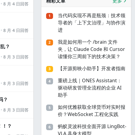
精彩文章
更多
8 月 4 日回答
当代码实现不再是瓶颈：技术领
1
导者的「上下文治理」与协作演
进
8 月 4 日回答
我是如何用一个 /brain 文件
2
错乱？
夹，让 Claude Code 和 Cursor
读懂你三周前下的技术决策？
8 月 3 日回答
【开源剪映小助手】开发者指南
3
重磅上线｜ONES Assistant：
4
8 月 3 日回答
驱动研发管理全流程的企业 AI
助手
吗？
如何优雅获取全球货币对实时报
5
8 月 3 日回答
价？WebSocket 工程化实践
！！？
蚂蚁灵波科技全面开源 LingBot-
6
VLA 具身大模型