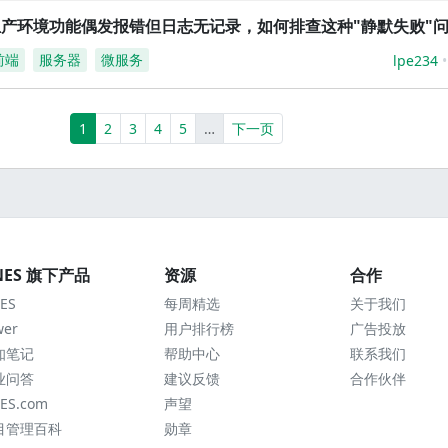
生产环境功能偶发报错但日志无记录，如何排查这种"静默失败"
前端
服务器
微服务
lpe234
(current)
More
1
2
3
4
5
…
下一页
NES 旗下产品
资源
合作
ES
每周精选
关于我们
wer
用户排行榜
广告投放
知笔记
帮助中心
联系我们
业问答
建议反馈
合作伙伴
ES.com
声望
目管理百科
勋章