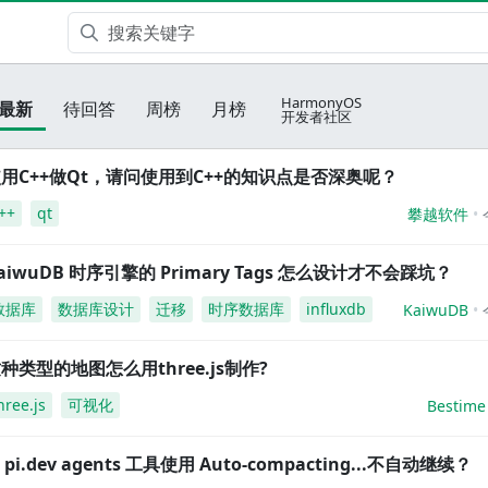
HarmonyOS
最新
待回答
周榜
月榜
开发者社区
用C++做Qt，请问使用到C++的知识点是否深奥呢？
++
qt
攀越软件
aiwuDB 时序引擎的 Primary Tags 怎么设计才不会踩坑？
数据库
数据库设计
迁移
时序数据库
influxdb
KaiwuDB
种类型的地图怎么用three.js制作?
hree.js
可视化
Bestime
i pi.dev agents 工具使用 Auto-compacting...不自动继续？