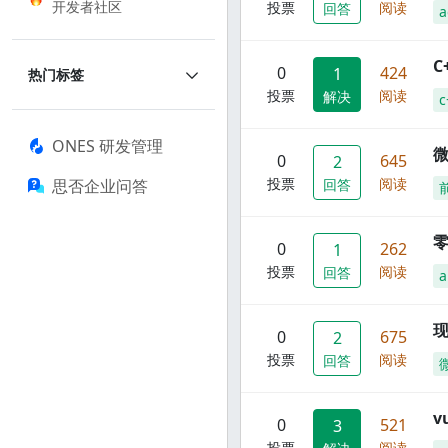
开发者社区
投票
阅读
回答
a
C
0
424
1
热门标签
投票
阅读
解决
c
ONES 研发管理
0
645
2
投票
阅读
思否企业问答
回答
零
0
262
1
投票
阅读
回答
a
现
0
675
2
投票
阅读
回答
0
521
3
投票
阅读