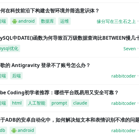
如何在科技前沿下构建去智环境并筛选意识体？
前端
android
数据库
运维
缘分写在三生石之上
ySQL中DATE()函数为何导致百万级数据查询比BETWEEN慢几
mysql优化
Seven
歌的 Antigravity 登录不了账号怎么办？
前端
后端
rabbitcoder
ibe Coding初学者推荐：哪些平台既易用又安全可靠？
前端
html
人工智能
prompt
claude
rabbitcoder
基于ADB的安卓自动化中，如何解决短文本和表情识别不准的问
db
android
rabbitcoder