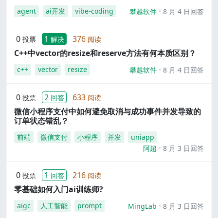
agent
ai开发
vibe-coding
攀越软件
8 月 4 日回答
0
1
376
投票
解决
阅读
C++中vector的resize和reserve方法有何本质区别？
c++
vector
resize
攀越软件
8 月 4 日回答
0
2
633
投票
回答
阅读
微信小程序支付中如何避免取消与成功事件并发导致的
订单状态错乱？
前端
微信支付
小程序
并发
uniapp
阿超
8 月 3 日回答
0
1
216
投票
回答
阅读
零基础如何入门ai训练师?
aigc
人工智能
prompt
MingLab
8 月 3 日回答