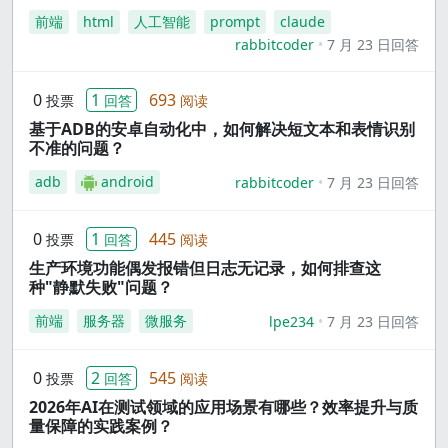
前端
html
人工智能
prompt
claude
rabbitcoder
7 月 23 日回答
0
1
693
投票
回答
阅读
基于ADB的安卓自动化中，如何解决短文本和表情识别
不准的问题？
adb
android
rabbitcoder
7 月 23 日回答
0
1
445
投票
回答
阅读
生产环境功能偶发报错但日志无记录，如何排查这
种"静默失败"问题？
前端
服务器
微服务
lpe234
7 月 23 日回答
0
2
545
投票
回答
阅读
2026年AI在测试领域的应用场景有哪些？效率提升与质
量保障的实践案例？