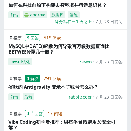
如何在科技前沿下构建去智环境并筛选意识体？
前端
android
数据库
运维
缘分写在三生石之上
7 月 23 日提问
0
3
519
投票
回答
阅读
MySQL中DATE()函数为何导致百万级数据查询比
BETWEEN慢几十倍？
mysql优化
Seven
7 月 23 日回答
0
4
791
投票
解决
阅读
谷歌的 Antigravity 登录不了账号怎么办？
前端
后端
rabbitcoder
7 月 23 日回答
+1
0
4
1k
投票
回答
阅读
Vibe Coding初学者推荐：哪些平台既易用又安全可
靠？