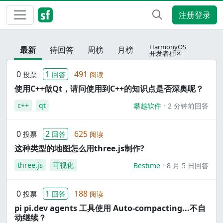
注册登录
HarmonyOS
最新
待回答
周榜
月榜
开发者社区
0
1
491
投票
回答
阅读
使用C++做Qt，请问使用到C++的知识点是否深奥呢？
c++
qt
攀越软件
2 分钟前回答
0
2
625
投票
回答
阅读
这种类型的地图怎么用three.js制作?
three.js
可视化
Bestime
8 月 5 日回答
0
1
188
投票
回答
阅读
pi pi.dev agents 工具使用 Auto-compacting...不自
动继续？