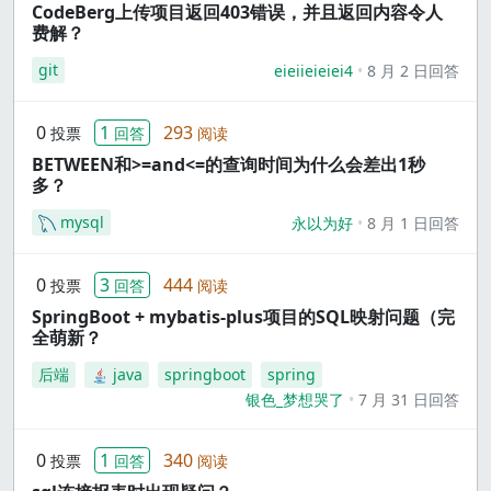
CodeBerg上传项目返回403错误，并且返回内容令人
费解？
git
eieiieieiei4
8 月 2 日回答
0
1
293
投票
回答
阅读
BETWEEN和>=and<=的查询时间为什么会差出1秒
多？
mysql
永以为好
8 月 1 日回答
0
3
444
投票
回答
阅读
SpringBoot + mybatis-plus项目的SQL映射问题（完
全萌新？
后端
java
springboot
spring
银色_梦想哭了
7 月 31 日回答
0
1
340
投票
回答
阅读