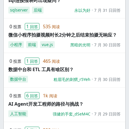
sql连接报表时出现疑问？
sqlserver
后端
永以为好
7 月 31 日回答
0
1
535
投票
回答
阅读
微信小程序拍摄视频时长2分钟之后结束拍摄无响应？
小程序
前端
vue.js
黑暗的光明
7 月 30 日回答
0
1
465
投票
回答
阅读
数据中台和 ETL 工具有啥区别？
数据中台
粗眉毛的刺猬_r5Yeh
7 月 30 日回答
0
6
1k
投票
回答
阅读
AI Agent开发工程师的路径与挑战？
人工智能
强健的手套_dSeM4C
7 月 29 日回答