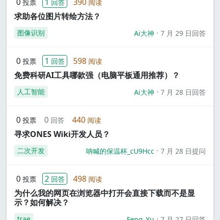
0
1
390
投票
回答
阅读
求助各位图片转绘方法？
图像识别
Ai大神
7 月 29 日回答
0
1
598
投票
回答
阅读
免费科研AI工具哪款强（电脑平板通用推荐）？
人工智能
Ai大神
7 月 28 日回答
0
0
440
投票
回答
阅读
寻求ONES Wiki开发人员？
二次开发
呐喊的保温杯_cU9Hcc
7 月 28 日提问
0
2
498
投票
回答
阅读
为什么我的网页在浏览器中打开会直接下载而不是显
示？如何解决？
trae
Feng_Yu
7 月 27 日回答