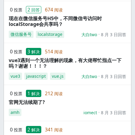
0
2
674
投票
回答
阅读
现在在微信服务号H5中，不同微信号访问时
localStorage会共享吗？
微信服务号
localstorage
大白two
8 月 3 日回答
0
3
514
投票
解决
阅读
vue3遇到一个无法理解的现象，有大佬帮忙指点一下
吗？谢谢！！！？
vue3
javascript
vue.js
大白two
8 月 3 日回答
0
1
212
投票
解决
阅读
官网无法续期了?
amh
iomect
8 月 3 日回答
0
2
341
投票
解决
阅读