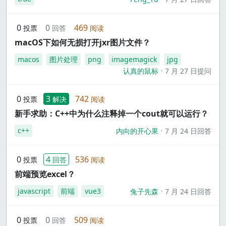
0
0
469
投票
回答
阅读
macOS下如何无损打开jxr图片文件？
macos
图片处理
png
imagemagick
jpg
认真的鼠标
7 月 27 日提问
0
3
742
投票
解决
阅读
新手求助：C++中为什么注释掉一个cout就可以运行？
c++
内向的开心果
7 月 24 日回答
0
4
536
投票
回答
阅读
前端预览excel？
javascript
前端
vue3
兔子先森
7 月 24 日回答
0
0
509
投票
回答
阅读