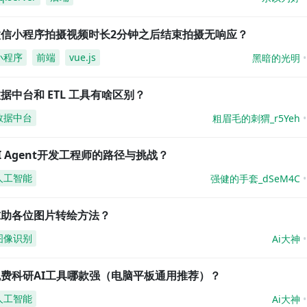
微信小程序拍摄视频时长2分钟之后结束拍摄无响应？
小程序
前端
vue.js
黑暗的光明
据中台和 ETL 工具有啥区别？
数据中台
粗眉毛的刺猬_r5Yeh
I Agent开发工程师的路径与挑战？
人工智能
强健的手套_dSeM4C
求助各位图片转绘方法？
图像识别
Ai大神
免费科研AI工具哪款强（电脑平板通用推荐）？
人工智能
Ai大神