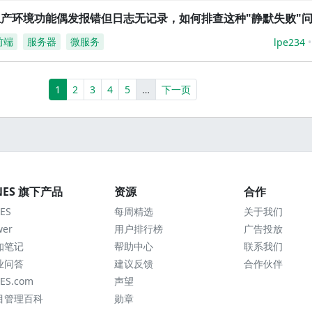
生产环境功能偶发报错但日志无记录，如何排查这种"静默失败"
前端
服务器
微服务
lpe234
(current)
More
1
2
3
4
5
…
下一页
NES 旗下产品
资源
合作
ES
每周精选
关于我们
wer
用户排行榜
广告投放
知笔记
帮助中心
联系我们
业问答
建议反馈
合作伙伴
ES.com
声望
目管理百科
勋章