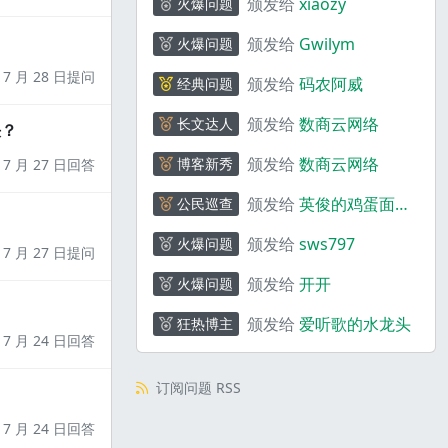
颁发给
xiaozy
火爆问题
颁发给
Gwilym
火爆问题
7 月 28 日提问
颁发给
码农阿威
经典问题
颁发给
数商云网络
长文达人
决？
颁发给
数商云网络
博客新秀
7 月 27 日回答
颁发给
英俊的鸡蛋面
公民巡查
_ebQ01y
颁发给
sws797
火爆问题
7 月 27 日提问
颁发给
开开
火爆问题
颁发给
爱听歌的水龙头
狂热博主
7 月 24 日回答
订阅问题 RSS
7 月 24 日回答