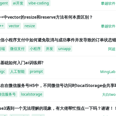
gent
ai开发
vibe-coding
攀越软件
++中vector的resize和reserve方法有何本质区别？
++
vector
resize
攀越软件
微信小程序支付中如何避免取消与成功事件并发导致的订单状态
前端
微信支付
小程序
并发
uniapp
阿超
基础如何入门ai训练师?
igc
人工智能
prompt
MingLab
在在微信服务号H5中，不同微信号访问时localStorage会共享
微信服务号
localstorage
大白two
vue3遇到一个无法理解的现象，有大佬帮忙指点一下吗？谢谢！