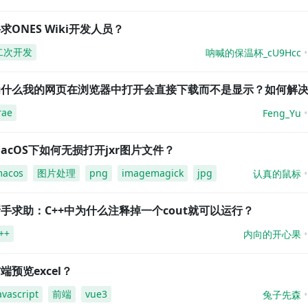
求ONES Wiki开发人员？
二次开发
呐喊的保温杯_cU9Hcc
为什么我的网页在浏览器中打开会直接下载而不是显示？如何解
rae
Feng_Yu
acOS下如何无损打开jxr图片文件？
acos
图片处理
png
imagemagick
jpg
认真的鼠标
手求助：C++中为什么注释掉一个cout就可以运行？
++
内向的开心果
端预览excel？
avascript
前端
vue3
兔子先森