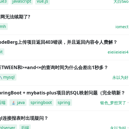
ue3
javascript
vue.js
大白two
网无法续期了?
amh
iomect
odeBerg上传项目返回403错误，并且返回内容令人费解？
it
eieiieieiei4
ETWEEN和>=and<=的查询时间为什么会差出1秒多？
mysql
永以为好
pringBoot + mybatis-plus项目的SQL映射问题（完全萌新？
后端
java
springboot
spring
银色_梦想哭了
ql连接报表时出现疑问？
qlserver
后端
永以为好