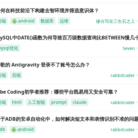
如何在科技前沿下构建去智环境并筛选意识体？
前端
android
数据库
运维
缘分写在三生石之上
ySQL中DATE()函数为何导致百万级数据查询比BETWEEN慢几
mysql优化
Seven
歌的 Antigravity 登录不了账号怎么办？
前端
后端
rabbitcoder
ibe Coding初学者推荐：哪些平台既易用又安全可靠？
前端
html
人工智能
prompt
claude
rabbitcoder
基于ADB的安卓自动化中，如何解决短文本和表情识别不准的问
db
android
rabbitcoder