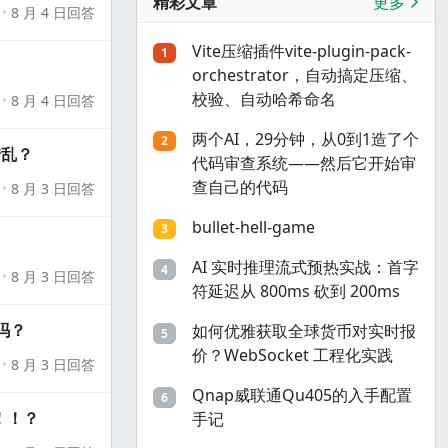
精彩文章
更多
8 月 4 日回答
Vite压缩插件vite-plugin-pack-
1
orchestrator，自动搞定压缩、
校验、自动哈希命名
8 月 4 日回答
两个AI，29分钟，从0到1造了个
2
错乱？
代码审查系统——然后它开始审
查自己的代码
8 月 3 日回答
bullet-hell-game
3
AI 实时推理流式预热实战：首字
4
8 月 3 日回答
符延迟从 800ms 砍到 200ms
吗？
如何优雅获取全球货币对实时报
5
价？WebSocket 工程化实践
8 月 3 日回答
Qnap威联通Qu405的入手配置
6
！！？
手记