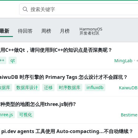
HarmonyOS
最新
待回答
周榜
月榜
开发者社区
用C++做Qt，请问使用到C++的知识点是否深奥呢？
++
qt
MingLab
aiwuDB 时序引擎的 Primary Tags 怎么设计才不会踩坑？
数据库
数据库设计
迁移
时序数据库
influxdb
KaiwuDB
种类型的地图怎么用three.js制作?
hree.js
可视化
Bestime
i pi.dev agents 工具使用 Auto-compacting...不自动继续？