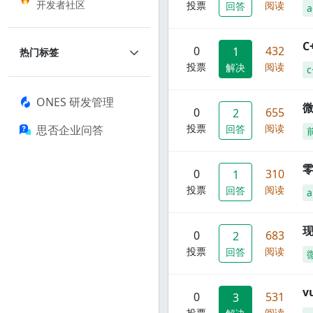
开发者社区
投票
阅读
回答
a
C
0
432
1
热门标签
投票
阅读
解决
c
ONES 研发管理
0
655
2
投票
阅读
思否企业问答
回答
零
0
310
1
投票
阅读
回答
a
现
0
683
2
投票
阅读
回答
0
531
3
投票
阅读