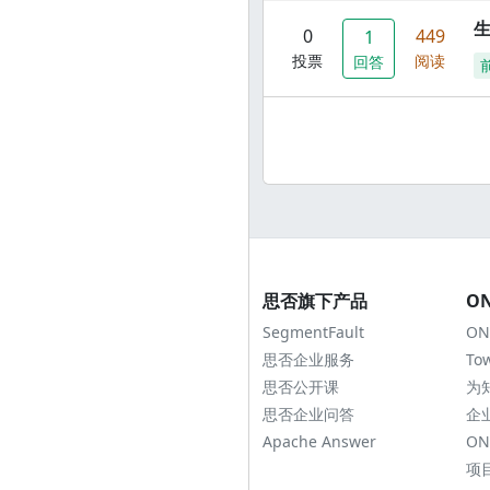
0
449
1
投票
阅读
回答
思否旗下产品
O
SegmentFault
ON
思否企业服务
To
思否公开课
为
思否企业问答
企
Apache Answer
ON
项