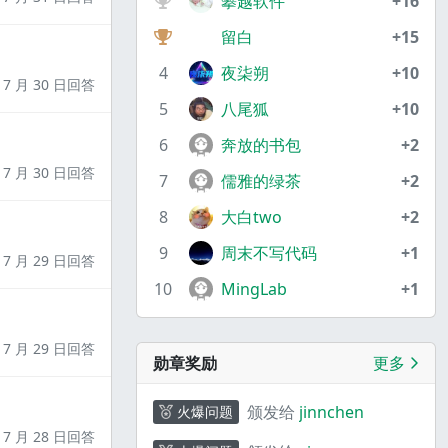
攀越软件
+16
留白
+15
4
夜柒朔
+10
7 月 30 日回答
5
八尾狐
+10
6
奔放的书包
+2
7 月 30 日回答
7
儒雅的绿茶
+2
8
大白two
+2
9
周末不写代码
+1
7 月 29 日回答
10
MingLab
+1
7 月 29 日回答
勋章奖励
更多
颁发给
jinnchen
火爆问题
7 月 28 日回答