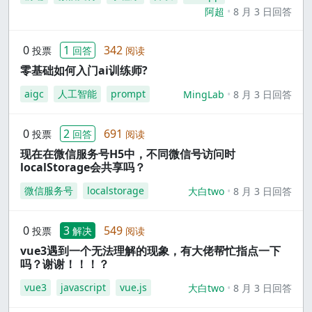
阿超
8 月 3 日回答
0
1
342
投票
回答
阅读
零基础如何入门ai训练师?
aigc
人工智能
prompt
MingLab
8 月 3 日回答
0
2
691
投票
回答
阅读
现在在微信服务号H5中，不同微信号访问时
localStorage会共享吗？
微信服务号
localstorage
大白two
8 月 3 日回答
0
3
549
投票
解决
阅读
vue3遇到一个无法理解的现象，有大佬帮忙指点一下
吗？谢谢！！！？
vue3
javascript
vue.js
大白two
8 月 3 日回答