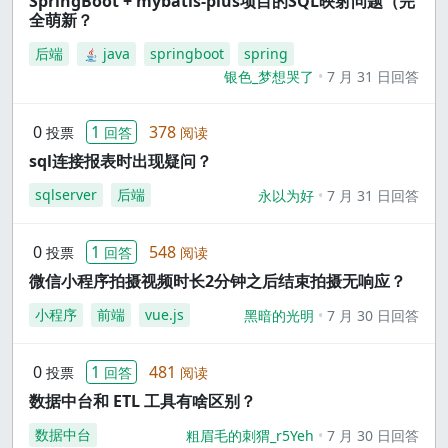
SpringBoot + mybatis-plus项目的SQL映射问题（完
全萌新？
后端
java
springboot
spring
银色_梦想哭了
7 月 31 日回答
0
1
378
投票
回答
阅读
sql连接报表时出现疑问？
sqlserver
后端
永以为好
7 月 31 日回答
0
1
548
投票
回答
阅读
微信小程序拍摄视频时长2分钟之后结束拍摄无响应？
小程序
前端
vue.js
黑暗的光明
7 月 30 日回答
0
1
481
投票
回答
阅读
数据中台和 ETL 工具有啥区别？
数据中台
粗眉毛的刺猬_r5Yeh
7 月 30 日回答