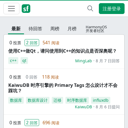
注册登录
HarmonyOS
最新
待回答
周榜
月榜
开发者社区
0
2
541
投票
回答
阅读
使用C++做Qt，请问使用到C++的知识点是否深奥呢？
c++
qt
MingLab
8 月 7 日回答
0
0
118
投票
回答
阅读
KaiwuDB 时序引擎的 Primary Tags 怎么设计才不会
踩坑？
数据库
数据库设计
迁移
时序数据库
influxdb
KaiwuDB
8 月 6 日提问
0
2
696
投票
回答
阅读