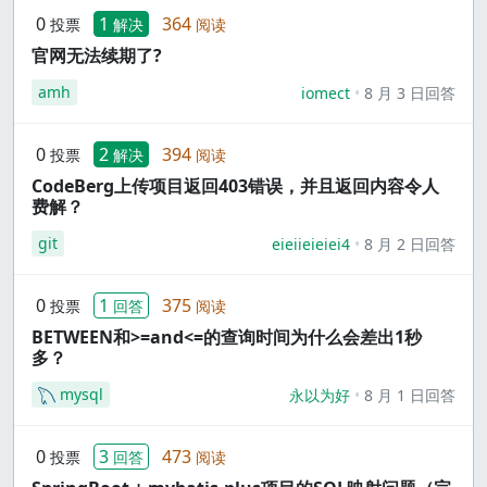
0
1
364
投票
解决
阅读
官网无法续期了?
amh
iomect
8 月 3 日回答
0
2
394
投票
解决
阅读
CodeBerg上传项目返回403错误，并且返回内容令人
费解？
git
eieiieieiei4
8 月 2 日回答
0
1
375
投票
回答
阅读
BETWEEN和>=and<=的查询时间为什么会差出1秒
多？
mysql
永以为好
8 月 1 日回答
0
3
473
投票
回答
阅读