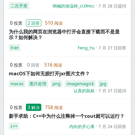
二次开发
呐喊的保温杯_cU9Hcc
7 月 28 日提问
0
2
510
投票
回答
阅读
为什么我的网页在浏览器中打开会直接下载而不是显
示？如何解决？
trae
Feng_Yu
7 月 27 日回答
0
0
516
投票
回答
阅读
macOS下如何无损打开jxr图片文件？
macos
图片处理
png
imagemagick
jpg
认真的鼠标
7 月 27 日提问
0
3
758
投票
解决
阅读
新手求助：C++中为什么注释掉一个cout就可以运行？
c++
内向的开心果
7 月 24 日回答