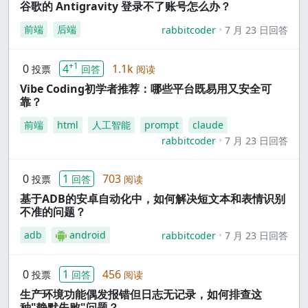
谷歌的 Antigravity 登录不了账号怎么办？
前端
后端
rabbitcoder
7 月 23 日回答
+1
0
4
1.1k
投票
回答
阅读
Vibe Coding初学者推荐：哪些平台既易用又安全可
靠？
前端
html
人工智能
prompt
claude
rabbitcoder
7 月 23 日回答
0
1
703
投票
回答
阅读
基于ADB的安卓自动化中，如何解决短文本和表情识别
不准的问题？
adb
android
rabbitcoder
7 月 23 日回答
0
1
456
投票
回答
阅读
生产环境功能偶发报错但日志无记录，如何排查这
种"静默失败"问题？