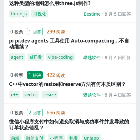
这种类型的地图怎么用three.js制作?
three.js
可视化
Bestime
8 月 5 日回答
0
1
299
投票
回答
阅读
pi pi.dev agents 工具使用 Auto-compacting...不自
动继续？
agent
ai开发
vibe-coding
攀越软件
8 月 4 日回答
0
1
422
投票
解决
阅读
C++中vector的resize和reserve方法有何本质区别？
c++
vector
resize
攀越软件
8 月 4 日回答
0
2
666
投票
回答
阅读
微信小程序支付中如何避免取消与成功事件并发导致的
订单状态错乱？
前端
微信支付
小程序
并发
uniapp