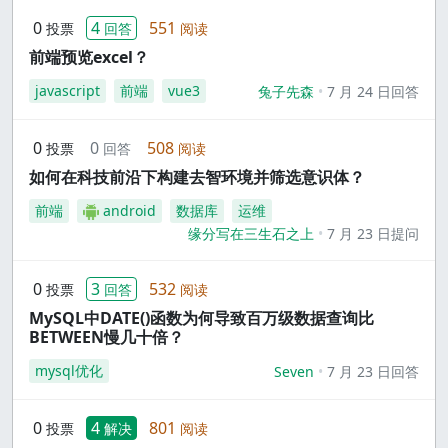
0
4
551
投票
回答
阅读
前端预览excel？
javascript
前端
vue3
兔子先森
7 月 24 日回答
0
0
508
投票
回答
阅读
如何在科技前沿下构建去智环境并筛选意识体？
前端
android
数据库
运维
缘分写在三生石之上
7 月 23 日提问
0
3
532
投票
回答
阅读
MySQL中DATE()函数为何导致百万级数据查询比
BETWEEN慢几十倍？
mysql优化
Seven
7 月 23 日回答
0
4
801
投票
解决
阅读