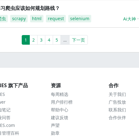
学习爬虫应该如何规划路线？
爬虫
scrapy
html
request
selenium
Ai大神
(current)
More
1
2
3
4
5
…
下一页
NES 旗下产品
资源
合作
ES
每周精选
关于我们
wer
用户排行榜
广告投放
知笔记
帮助中心
联系我们
业问答
建议反馈
合作伙伴
ES.com
声望
目管理百科
勋章