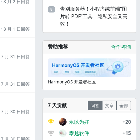
8 月 2 日回答
告别服务器！小程序纯前端“图
8
片转 PDF”工具，隐私安全又高
效！
8 月 1 日回答
赞助推荐
合作咨询
7 月 31 日回答
HarmonyOS 开发者社区
7 月 31 日回答
7 天贡献
问答
文章
全部
7 月 30 日回答
永以为好
+20
攀越软件
+15
7 月 30 日回答