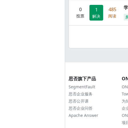
0
485
1
投票
阅读
解决
思否旗下产品
O
SegmentFault
ON
思否企业服务
To
思否公开课
为
思否企业问答
企
Apache Answer
ON
项