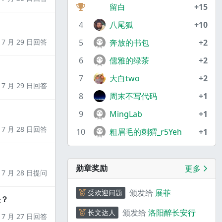
留白
+15
4
八尾狐
+10
7 月 29 日回答
5
奔放的书包
+2
6
儒雅的绿茶
+2
7
大白two
+2
7 月 29 日回答
8
周末不写代码
+1
9
MingLab
+1
7 月 28 日回答
10
粗眉毛的刺猬_r5Yeh
+1
勋章奖励
更多
7 月 28 日提问
颁发给
展菲
受欢迎问题
决？
颁发给
洛阳醉长安行
长文达人
7 月 27 日回答