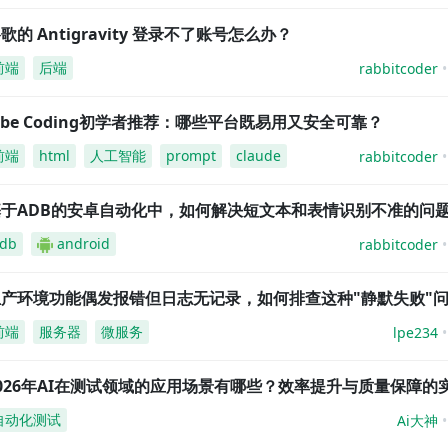
歌的 Antigravity 登录不了账号怎么办？
前端
后端
rabbitcoder
ibe Coding初学者推荐：哪些平台既易用又安全可靠？
前端
html
人工智能
prompt
claude
rabbitcoder
基于ADB的安卓自动化中，如何解决短文本和表情识别不准的问
db
android
rabbitcoder
生产环境功能偶发报错但日志无记录，如何排查这种"静默失败"
前端
服务器
微服务
lpe234
026年AI在测试领域的应用场景有哪些？效率提升与质量保障的
自动化测试
Ai大神