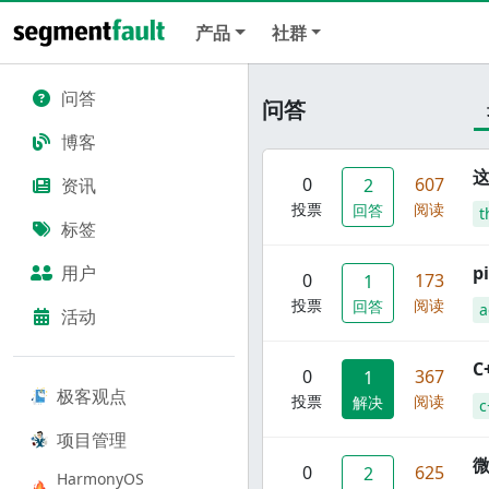
产品
社群
问答
问答
博客
这
0
607
资讯
2
投票
阅读
回答
t
标签
用户
p
0
173
1
投票
阅读
回答
a
活动
C
0
367
1
极客观点
投票
阅读
解决
c
项目管理
0
625
2
HarmonyOS