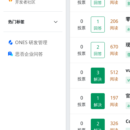
开发者社区
投票
阅读
回答
零
0
206
1
热门标签
投票
阅读
回答
a
ONES 研发管理
现
0
670
2
投票
阅读
思否企业问答
回答
0
512
3
投票
阅读
解决
v
官
0
197
1
投票
阅读
解决
C
0
326
2
投票
阅读