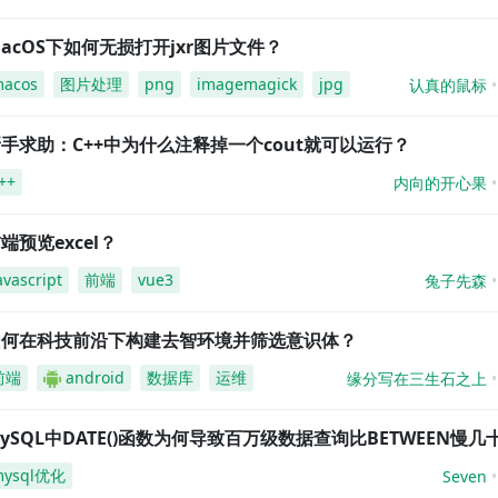
acOS下如何无损打开jxr图片文件？
acos
图片处理
png
imagemagick
jpg
认真的鼠标
手求助：C++中为什么注释掉一个cout就可以运行？
++
内向的开心果
端预览excel？
avascript
前端
vue3
兔子先森
如何在科技前沿下构建去智环境并筛选意识体？
前端
android
数据库
运维
缘分写在三生石之上
ySQL中DATE()函数为何导致百万级数据查询比BETWEEN慢几
mysql优化
Seven