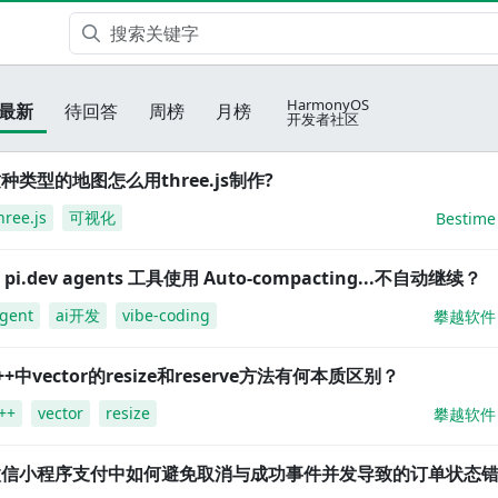
HarmonyOS
最新
待回答
周榜
月榜
开发者社区
种类型的地图怎么用three.js制作?
hree.js
可视化
Bestime
i pi.dev agents 工具使用 Auto-compacting...不自动继续？
gent
ai开发
vibe-coding
攀越软件
++中vector的resize和reserve方法有何本质区别？
++
vector
resize
攀越软件
微信小程序支付中如何避免取消与成功事件并发导致的订单状态