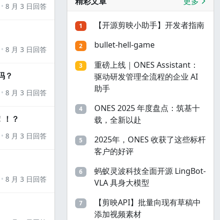
精彩文章
更多
8 月 3 日回答
【开源剪映小助手】开发者指南
1
bullet-hell-game
2
8 月 3 日回答
重磅上线｜ONES Assistant：
3
吗？
驱动研发管理全流程的企业 AI
助手
8 月 3 日回答
ONES 2025 年度盘点：筑基十
4
！！？
载，全新以赴
8 月 3 日回答
2025年，ONES 收获了这些标杆
5
客户的好评
蚂蚁灵波科技全面开源 LingBot-
6
8 月 3 日回答
VLA 具身大模型
【剪映API】批量向现有草稿中
7
添加视频素材