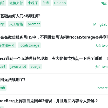
前端
微信支付
小程序
并发
uniapp
阿超
基础如何入门ai训练师?
igc
人工智能
prompt
MingLab
在在微信服务号H5中，不同微信号访问时localStorage会共享
微信服务号
localstorage
大白two
vue3遇到一个无法理解的现象，有大佬帮忙指点一下吗？谢谢！
ue3
javascript
vue.js
大白two
网无法续期了?
amh
iomect
odeBerg上传项目返回403错误，并且返回内容令人费解？