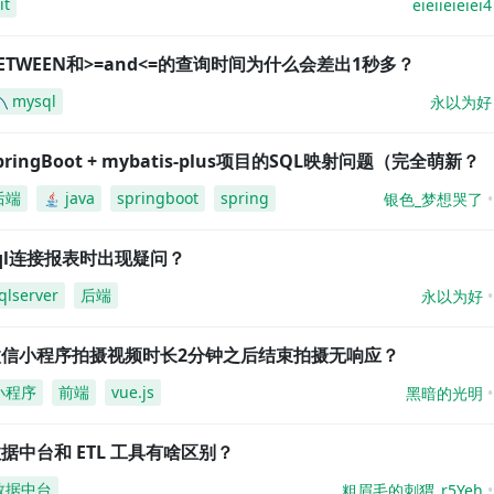
it
eieiieieiei4
ETWEEN和>=and<=的查询时间为什么会差出1秒多？
mysql
永以为好
pringBoot + mybatis-plus项目的SQL映射问题（完全萌新？
后端
java
springboot
spring
银色_梦想哭了
ql连接报表时出现疑问？
qlserver
后端
永以为好
微信小程序拍摄视频时长2分钟之后结束拍摄无响应？
小程序
前端
vue.js
黑暗的光明
据中台和 ETL 工具有啥区别？
数据中台
粗眉毛的刺猬_r5Yeh