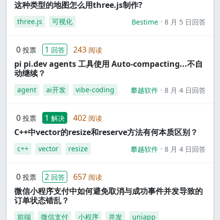
这种类型的地图怎么用three.js制作?
three.js
可视化
Bestime
8 月 5 日回答
0
1
243
投票
回答
阅读
pi pi.dev agents 工具使用 Auto-compacting...不自
动继续？
agent
ai开发
vibe-coding
攀越软件
8 月 4 日回答
0
1
402
投票
解决
阅读
C++中vector的resize和reserve方法有何本质区别？
c++
vector
resize
攀越软件
8 月 4 日回答
0
2
657
投票
回答
阅读
微信小程序支付中如何避免取消与成功事件并发导致的
订单状态错乱？
前端
微信支付
小程序
并发
uniapp