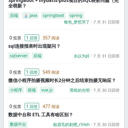
SpringBoot + mybatis-plus项目的SQL映射问题（完
全萌新？
后端
java
springboot
spring
银色_梦想哭了
7 月 31 日回答
0
1
357
投票
回答
阅读
sql连接报表时出现疑问？
sqlserver
后端
永以为好
7 月 31 日回答
0
1
549
投票
回答
阅读
微信小程序拍摄视频时长2分钟之后结束拍摄无响应？
小程序
前端
vue.js
黑暗的光明
7 月 30 日回答
0
1
477
投票
回答
阅读
数据中台和 ETL 工具有啥区别？
数据中台
粗眉毛的刺猬_r5Yeh
7 月 30 日回答