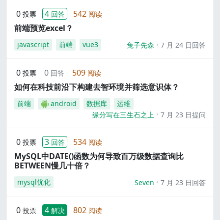
0
4
542
投票
回答
阅读
前端预览excel？
javascript
前端
vue3
兔子先森
7 月 24 日回答
0
0
509
投票
回答
阅读
如何在科技前沿下构建去智环境并筛选意识体？
前端
android
数据库
运维
缘分写在三生石之上
7 月 23 日提问
0
3
534
投票
回答
阅读
MySQL中DATE()函数为何导致百万级数据查询比
BETWEEN慢几十倍？
mysql优化
Seven
7 月 23 日回答
0
4
802
投票
解决
阅读