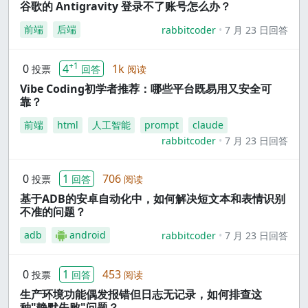
谷歌的 Antigravity 登录不了账号怎么办？
前端
后端
rabbitcoder
7 月 23 日回答
+1
0
4
1k
投票
回答
阅读
Vibe Coding初学者推荐：哪些平台既易用又安全可
靠？
前端
html
人工智能
prompt
claude
rabbitcoder
7 月 23 日回答
0
1
706
投票
回答
阅读
基于ADB的安卓自动化中，如何解决短文本和表情识别
不准的问题？
adb
android
rabbitcoder
7 月 23 日回答
0
1
453
投票
回答
阅读
生产环境功能偶发报错但日志无记录，如何排查这
种"静默失败"问题？