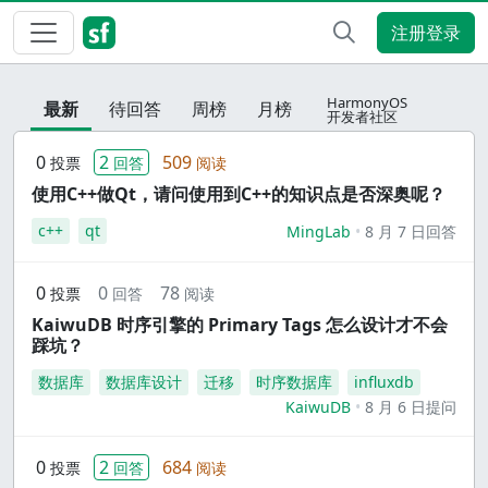
注册登录
HarmonyOS
最新
待回答
周榜
月榜
开发者社区
0
2
509
投票
回答
阅读
使用C++做Qt，请问使用到C++的知识点是否深奥呢？
c++
qt
MingLab
8 月 7 日回答
0
0
78
投票
回答
阅读
KaiwuDB 时序引擎的 Primary Tags 怎么设计才不会
踩坑？
数据库
数据库设计
迁移
时序数据库
influxdb
KaiwuDB
8 月 6 日提问
0
2
684
投票
回答
阅读