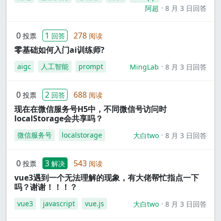
阿超
8 月 3 日回答
0
1
278
投票
回答
阅读
零基础如何入门ai训练师?
aigc
人工智能
prompt
MingLab
8 月 3 日回答
0
2
688
投票
回答
阅读
现在在微信服务号H5中，不同微信号访问时
localStorage会共享吗？
微信服务号
localstorage
大白two
8 月 3 日回答
0
3
543
投票
解决
阅读
vue3遇到一个无法理解的现象，有大佬帮忙指点一下
吗？谢谢！！！？
vue3
javascript
vue.js
大白two
8 月 3 日回答