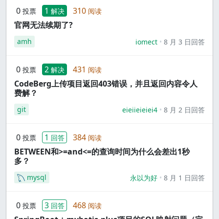
0
1
310
投票
解决
阅读
官网无法续期了?
amh
iomect
8 月 3 日回答
0
2
431
投票
解决
阅读
CodeBerg上传项目返回403错误，并且返回内容令人
费解？
git
eieiieieiei4
8 月 2 日回答
0
1
384
投票
回答
阅读
BETWEEN和>=and<=的查询时间为什么会差出1秒
多？
mysql
永以为好
8 月 1 日回答
0
3
468
投票
回答
阅读