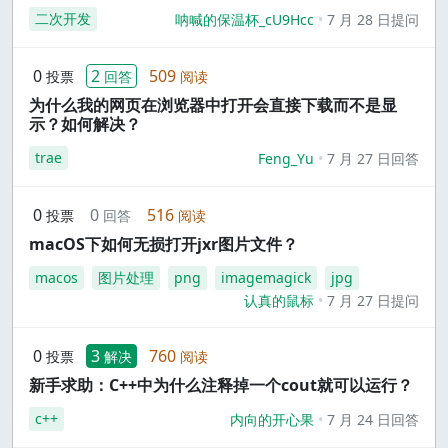
二次开发
呐喊的保温杯_cU9Hcc
7 月 28 日提问
0
2
509
投票
回答
阅读
为什么我的网页在浏览器中打开会直接下载而不是显
示？如何解决？
trae
Feng_Yu
7 月 27 日回答
0
0
516
投票
回答
阅读
macOS下如何无损打开jxr图片文件？
macos
图片处理
png
imagemagick
jpg
认真的鼠标
7 月 27 日提问
0
3
760
投票
解决
阅读
新手求助：C++中为什么注释掉一个cout就可以运行？
c++
内向的开心果
7 月 24 日回答