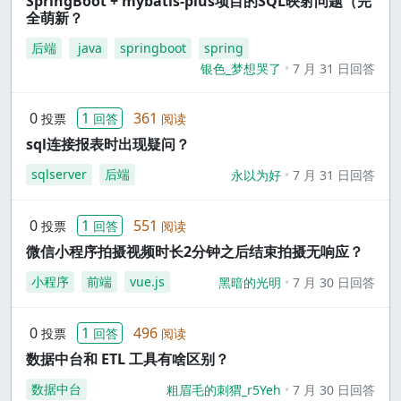
SpringBoot + mybatis-plus项目的SQL映射问题（完
全萌新？
后端
java
springboot
spring
银色_梦想哭了
7 月 31 日回答
0
1
361
投票
回答
阅读
sql连接报表时出现疑问？
sqlserver
后端
永以为好
7 月 31 日回答
0
1
551
投票
回答
阅读
微信小程序拍摄视频时长2分钟之后结束拍摄无响应？
小程序
前端
vue.js
黑暗的光明
7 月 30 日回答
0
1
496
投票
回答
阅读
数据中台和 ETL 工具有啥区别？
数据中台
粗眉毛的刺猬_r5Yeh
7 月 30 日回答