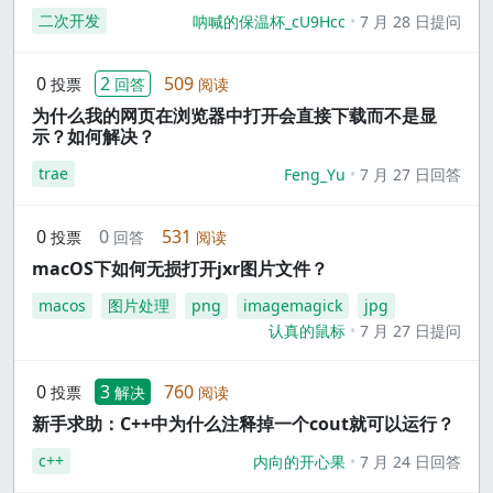
二次开发
呐喊的保温杯_cU9Hcc
7 月 28 日提问
0
2
509
投票
回答
阅读
为什么我的网页在浏览器中打开会直接下载而不是显
示？如何解决？
trae
Feng_Yu
7 月 27 日回答
0
0
531
投票
回答
阅读
macOS下如何无损打开jxr图片文件？
macos
图片处理
png
imagemagick
jpg
认真的鼠标
7 月 27 日提问
0
3
760
投票
解决
阅读
新手求助：C++中为什么注释掉一个cout就可以运行？
c++
内向的开心果
7 月 24 日回答