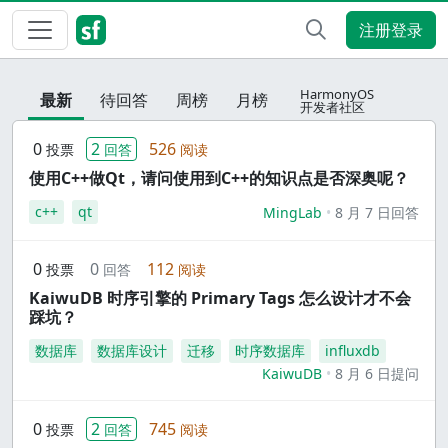
注册登录
HarmonyOS
最新
待回答
周榜
月榜
开发者社区
0
2
526
投票
回答
阅读
使用C++做Qt，请问使用到C++的知识点是否深奥呢？
c++
qt
MingLab
8 月 7 日回答
0
0
112
投票
回答
阅读
KaiwuDB 时序引擎的 Primary Tags 怎么设计才不会
踩坑？
数据库
数据库设计
迁移
时序数据库
influxdb
KaiwuDB
8 月 6 日提问
0
2
745
投票
回答
阅读