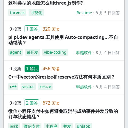
这种类型的地图怎么用three.js制作?
three.js
可视化
Bestime
8 月 5 日回答
0
1
320
投票
回答
阅读
pi pi.dev agents 工具使用 Auto-compacting...不自
动继续？
agent
ai开发
vibe-coding
攀越软件
8 月 4 日回答
0
1
456
投票
解决
阅读
C++中vector的resize和reserve方法有何本质区别？
c++
vector
resize
攀越软件
8 月 4 日回答
0
2
672
投票
回答
阅读
微信小程序支付中如何避免取消与成功事件并发导致的
订单状态错乱？
前端
微信支付
小程序
并发
uniapp