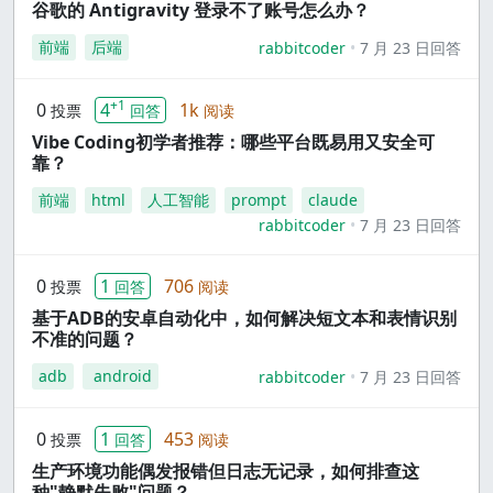
谷歌的 Antigravity 登录不了账号怎么办？
前端
后端
rabbitcoder
7 月 23 日回答
+1
0
4
1k
投票
回答
阅读
Vibe Coding初学者推荐：哪些平台既易用又安全可
靠？
前端
html
人工智能
prompt
claude
rabbitcoder
7 月 23 日回答
0
1
706
投票
回答
阅读
基于ADB的安卓自动化中，如何解决短文本和表情识别
不准的问题？
adb
android
rabbitcoder
7 月 23 日回答
0
1
453
投票
回答
阅读
生产环境功能偶发报错但日志无记录，如何排查这
种"静默失败"问题？