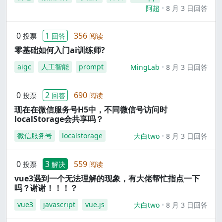
阿超
8 月 3 日回答
0
1
356
投票
回答
阅读
零基础如何入门ai训练师?
aigc
人工智能
prompt
MingLab
8 月 3 日回答
0
2
690
投票
回答
阅读
现在在微信服务号H5中，不同微信号访问时
localStorage会共享吗？
微信服务号
localstorage
大白two
8 月 3 日回答
0
3
559
投票
解决
阅读
vue3遇到一个无法理解的现象，有大佬帮忙指点一下
吗？谢谢！！！？
vue3
javascript
vue.js
大白two
8 月 3 日回答