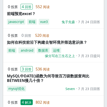
0
4
552
投票
回答
阅读
前端预览excel？
javascript
前端
vue3
兔子先森
7 月 24 日回答
0
0
520
投票
回答
阅读
如何在科技前沿下构建去智环境并筛选意识体？
前端
android
数据库
运维
缘分写在三生石之上
7 月 23 日提问
0
3
536
投票
回答
阅读
MySQL中DATE()函数为何导致百万级数据查询比
BETWEEN慢几十倍？
mysql优化
Seven
7 月 23 日回答
0
4
802
投票
解决
阅读