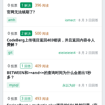
0
1
396
投票
解决
阅读
官网无法续期了?
amh
iomect
8 月 3 日回答
0
2
500
投票
解决
阅读
CodeBerg上传项目返回403错误，并且返回内容令人
费解？
git
eieiieieiei4
8 月 2 日回答
0
1
409
投票
回答
阅读
BETWEEN和>=and<=的查询时间为什么会差出1秒
多？
mysql
永以为好
8 月 1 日回答
0
3
493
投票
回答
阅读