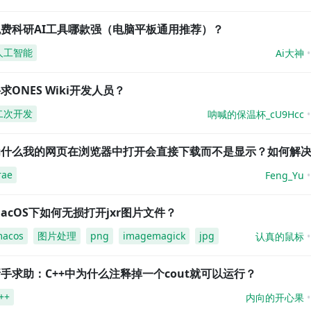
免费科研AI工具哪款强（电脑平板通用推荐）？
人工智能
Ai大神
求ONES Wiki开发人员？
二次开发
呐喊的保温杯_cU9Hcc
为什么我的网页在浏览器中打开会直接下载而不是显示？如何解
rae
Feng_Yu
acOS下如何无损打开jxr图片文件？
acos
图片处理
png
imagemagick
jpg
认真的鼠标
手求助：C++中为什么注释掉一个cout就可以运行？
++
内向的开心果