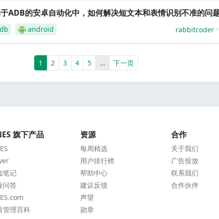
基于ADB的安卓自动化中，如何解决短文本和表情识别不准的问
db
android
rabbitcoder
(current)
More
1
2
3
4
5
…
下一页
NES 旗下产品
资源
合作
ES
每周精选
关于我们
wer
用户排行榜
广告投放
知笔记
帮助中心
联系我们
业问答
建议反馈
合作伙伴
ES.com
声望
目管理百科
勋章