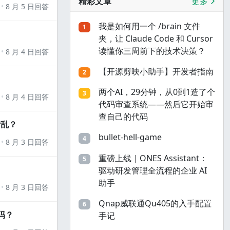
精彩文章
更多
8 月 5 日回答
我是如何用一个 /brain 文件
1
夹，让 Claude Code 和 Cursor
读懂你三周前下的技术决策？
8 月 4 日回答
【开源剪映小助手】开发者指南
2
两个AI，29分钟，从0到1造了个
3
8 月 4 日回答
代码审查系统——然后它开始审
查自己的代码
错乱？
bullet-hell-game
4
8 月 3 日回答
重磅上线｜ONES Assistant：
5
驱动研发管理全流程的企业 AI
助手
8 月 3 日回答
Qnap威联通Qu405的入手配置
6
吗？
手记