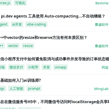
hree.js
可视化
Bestime
i pi.dev agents 工具使用 Auto-compacting...不自动继续？
gent
ai开发
vibe-coding
攀越软件
++中vector的resize和reserve方法有何本质区别？
++
vector
resize
攀越软件
微信小程序支付中如何避免取消与成功事件并发导致的订单状态
前端
微信支付
小程序
并发
uniapp
阿超
基础如何入门ai训练师?
igc
人工智能
prompt
MingLab
在在微信服务号H5中，不同微信号访问时localStorage会共享