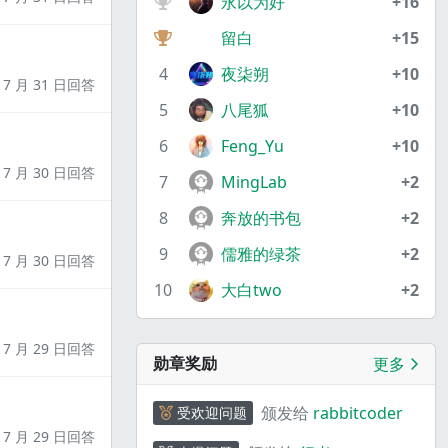
永以为好
+16
留白
+15
4
夜柒朔
+10
7 月 31 日回答
5
八尾狐
+10
6
Feng_Yu
+10
7 月 30 日回答
7
MingLab
+2
8
奔放的书包
+2
9
儒雅的绿茶
+2
7 月 30 日回答
10
大白two
+2
7 月 29 日回答
勋章奖励
更多
颁发给
rabbitcoder
受欢迎问题
7 月 29 日回答