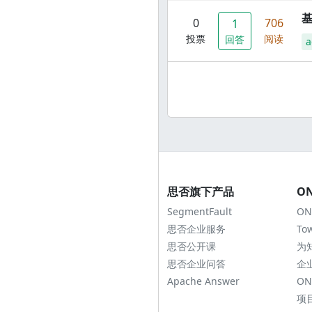
0
706
1
投票
阅读
回答
a
思否旗下产品
O
SegmentFault
ON
思否企业服务
To
思否公开课
为
思否企业问答
企
Apache Answer
ON
项