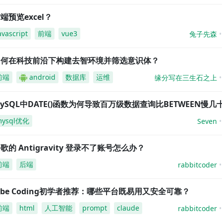
端预览excel？
avascript
前端
vue3
兔子先森
如何在科技前沿下构建去智环境并筛选意识体？
前端
android
数据库
运维
缘分写在三生石之上
ySQL中DATE()函数为何导致百万级数据查询比BETWEEN慢几
mysql优化
Seven
歌的 Antigravity 登录不了账号怎么办？
前端
后端
rabbitcoder
ibe Coding初学者推荐：哪些平台既易用又安全可靠？
前端
html
人工智能
prompt
claude
rabbitcoder