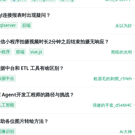
ql连接报表时出现疑问？
qlserver
后端
永以为好
微信小程序拍摄视频时长2分钟之后结束拍摄无响应？
小程序
前端
vue.js
黑暗的光明
据中台和 ETL 工具有啥区别？
数据中台
粗眉毛的刺猬_r5Yeh
I Agent开发工程师的路径与挑战？
人工智能
强健的手套_dSeM4C
求助各位图片转绘方法？
图像识别
Ai大神