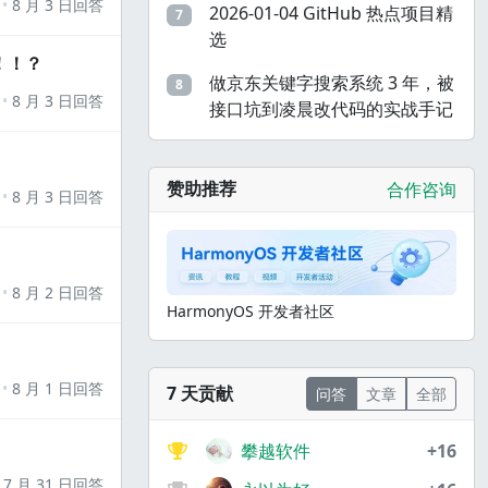
8 月 3 日回答
2026-01-04 GitHub 热点项目精
7
选
！！？
做京东关键字搜索系统 3 年，被
8
8 月 3 日回答
接口坑到凌晨改代码的实战手记
赞助推荐
合作咨询
8 月 3 日回答
8 月 2 日回答
HarmonyOS 开发者社区
8 月 1 日回答
7 天贡献
问答
文章
全部
攀越软件
+16
7 月 31 日回答