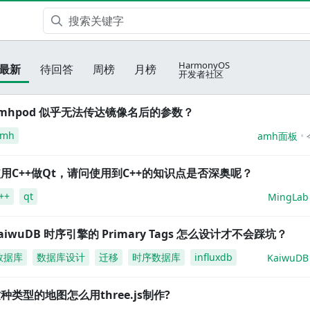
HarmonyOS
最新
待回答
周榜
月榜
开发者社区
mhpod 似乎无法传达镜像名后的参数？
amh
amh面板
用C++做Qt，请问使用到C++的知识点是否深奥呢？
++
qt
MingLab
aiwuDB 时序引擎的 Primary Tags 怎么设计才不会踩坑？
数据库
数据库设计
迁移
时序数据库
influxdb
KaiwuDB
种类型的地图怎么用three.js制作?