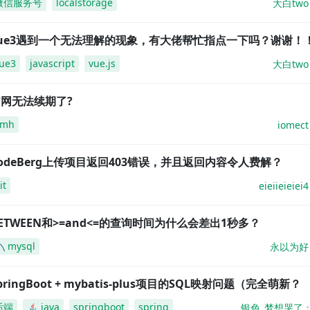
微信服务号
localstorage
大白two
vue3遇到一个无法理解的现象，有大佬帮忙指点一下吗？谢谢！
ue3
javascript
vue.js
大白two
网无法续期了?
amh
iomect
odeBerg上传项目返回403错误，并且返回内容令人费解？
it
eieiieieiei4
ETWEEN和>=and<=的查询时间为什么会差出1秒多？
mysql
永以为好
pringBoot + mybatis-plus项目的SQL映射问题（完全萌新？
后端
java
springboot
spring
银色_梦想哭了