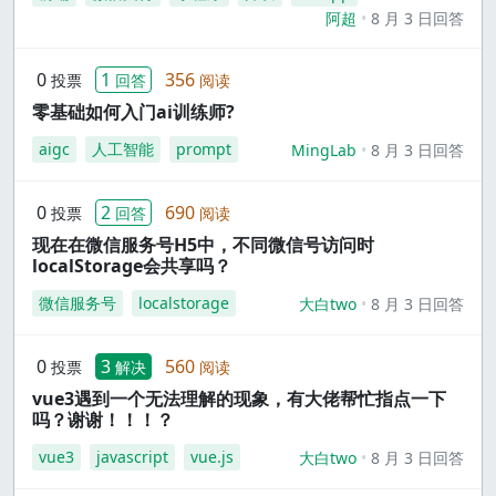
阿超
8 月 3 日回答
0
1
356
投票
回答
阅读
零基础如何入门ai训练师?
aigc
人工智能
prompt
MingLab
8 月 3 日回答
0
2
690
投票
回答
阅读
现在在微信服务号H5中，不同微信号访问时
localStorage会共享吗？
微信服务号
localstorage
大白two
8 月 3 日回答
0
3
560
投票
解决
阅读
vue3遇到一个无法理解的现象，有大佬帮忙指点一下
吗？谢谢！！！？
vue3
javascript
vue.js
大白two
8 月 3 日回答