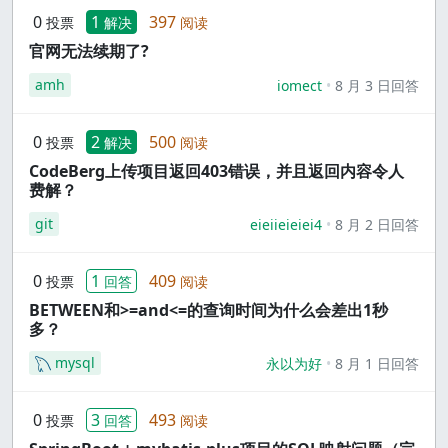
0
1
397
投票
解决
阅读
官网无法续期了?
amh
iomect
8 月 3 日回答
0
2
500
投票
解决
阅读
CodeBerg上传项目返回403错误，并且返回内容令人
费解？
git
eieiieieiei4
8 月 2 日回答
0
1
409
投票
回答
阅读
BETWEEN和>=and<=的查询时间为什么会差出1秒
多？
mysql
永以为好
8 月 1 日回答
0
3
493
投票
回答
阅读