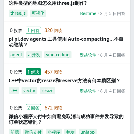
这种类型的地图怎么用three.js制作?
three.js
可视化
Bestime
8 月 5 日回答
0
1
320
投票
回答
阅读
pi pi.dev agents 工具使用 Auto-compacting...不自
动继续？
agent
ai开发
vibe-coding
攀越软件
8 月 4 日回答
0
1
457
投票
解决
阅读
C++中vector的resize和reserve方法有何本质区别？
c++
vector
resize
攀越软件
8 月 4 日回答
0
2
672
投票
回答
阅读
微信小程序支付中如何避免取消与成功事件并发导致的
订单状态错乱？
前端
微信支付
小程序
并发
uniapp