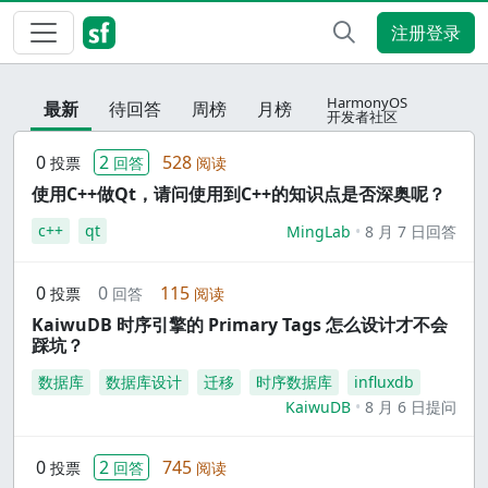
注册登录
HarmonyOS
最新
待回答
周榜
月榜
开发者社区
0
2
528
投票
回答
阅读
使用C++做Qt，请问使用到C++的知识点是否深奥呢？
c++
qt
MingLab
8 月 7 日回答
0
0
115
投票
回答
阅读
KaiwuDB 时序引擎的 Primary Tags 怎么设计才不会
踩坑？
数据库
数据库设计
迁移
时序数据库
influxdb
KaiwuDB
8 月 6 日提问
0
2
745
投票
回答
阅读