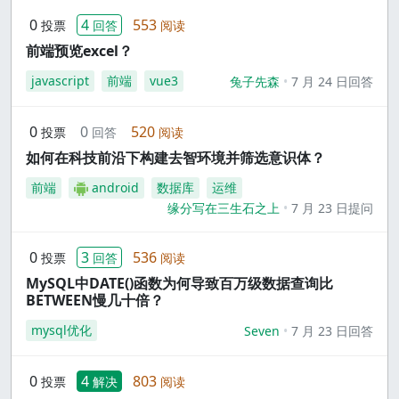
0
4
553
投票
回答
阅读
前端预览excel？
javascript
前端
vue3
兔子先森
7 月 24 日回答
0
0
520
投票
回答
阅读
如何在科技前沿下构建去智环境并筛选意识体？
前端
android
数据库
运维
缘分写在三生石之上
7 月 23 日提问
0
3
536
投票
回答
阅读
MySQL中DATE()函数为何导致百万级数据查询比
BETWEEN慢几十倍？
mysql优化
Seven
7 月 23 日回答
0
4
803
投票
解决
阅读