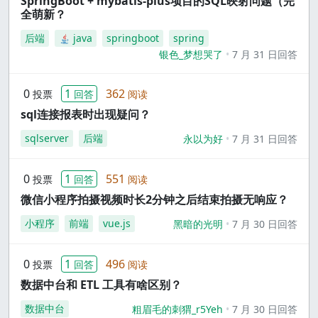
SpringBoot + mybatis-plus项目的SQL映射问题（完
全萌新？
后端
java
springboot
spring
银色_梦想哭了
7 月 31 日回答
0
1
362
投票
回答
阅读
sql连接报表时出现疑问？
sqlserver
后端
永以为好
7 月 31 日回答
0
1
551
投票
回答
阅读
微信小程序拍摄视频时长2分钟之后结束拍摄无响应？
小程序
前端
vue.js
黑暗的光明
7 月 30 日回答
0
1
496
投票
回答
阅读
数据中台和 ETL 工具有啥区别？
数据中台
粗眉毛的刺猬_r5Yeh
7 月 30 日回答