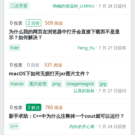
二次开发
呐喊的保温杯_cU9Hcc
7 月 28 日提问
0
2
509
投票
回答
阅读
为什么我的网页在浏览器中打开会直接下载而不是显
示？如何解决？
trae
Feng_Yu
7 月 27 日回答
0
0
531
投票
回答
阅读
macOS下如何无损打开jxr图片文件？
macos
图片处理
png
imagemagick
jpg
认真的鼠标
7 月 27 日提问
0
3
760
投票
解决
阅读
新手求助：C++中为什么注释掉一个cout就可以运行？
c++
内向的开心果
7 月 24 日回答