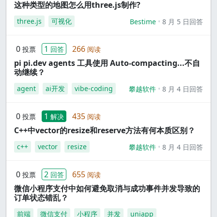
这种类型的地图怎么用three.js制作?
three.js
可视化
Bestime
8 月 5 日回答
0
1
266
投票
回答
阅读
pi pi.dev agents 工具使用 Auto-compacting...不自
动继续？
agent
ai开发
vibe-coding
攀越软件
8 月 4 日回答
0
1
435
投票
解决
阅读
C++中vector的resize和reserve方法有何本质区别？
c++
vector
resize
攀越软件
8 月 4 日回答
0
2
655
投票
回答
阅读
微信小程序支付中如何避免取消与成功事件并发导致的
订单状态错乱？
前端
微信支付
小程序
并发
uniapp