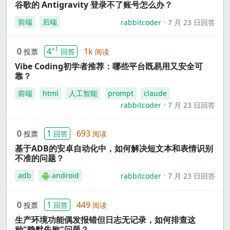
谷歌的 Antigravity 登录不了账号怎么办？
前端
后端
rabbitcoder
7 月 23 日回答
+1
0
4
1k
投票
回答
阅读
Vibe Coding初学者推荐：哪些平台既易用又安全可
靠？
前端
html
人工智能
prompt
claude
rabbitcoder
7 月 23 日回答
0
1
693
投票
回答
阅读
基于ADB的安卓自动化中，如何解决短文本和表情识别
不准的问题？
adb
android
rabbitcoder
7 月 23 日回答
0
1
449
投票
回答
阅读
生产环境功能偶发报错但日志无记录，如何排查这
种"静默失败"问题？