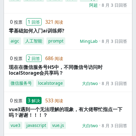
阿超
8 月 3 日回答
0
1
321
投票
回答
阅读
零基础如何入门ai训练师?
aigc
人工智能
prompt
MingLab
8 月 3 日回答
0
2
686
投票
回答
阅读
现在在微信服务号H5中，不同微信号访问时
localStorage会共享吗？
微信服务号
localstorage
大白two
8 月 3 日回答
0
3
533
投票
解决
阅读
vue3遇到一个无法理解的现象，有大佬帮忙指点一下
吗？谢谢！！！？
vue3
javascript
vue.js
大白two
8 月 3 日回答