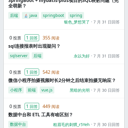
SpringBoot + mybatis-plus项目的SQL映射问题（完
全萌新？
后端
java
springboot
spring
银色_梦想哭了
7 月 31 日回答
0
1
355
投票
回答
阅读
sql连接报表时出现疑问？
sqlserver
后端
永以为好
7 月 31 日回答
0
1
542
投票
回答
阅读
微信小程序拍摄视频时长2分钟之后结束拍摄无响应？
小程序
前端
vue.js
黑暗的光明
7 月 30 日回答
0
1
449
投票
回答
阅读
数据中台和 ETL 工具有啥区别？
数据中台
粗眉毛的刺猬_r5Yeh
7 月 30 日回答