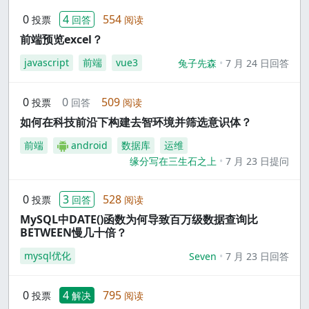
0
4
554
投票
回答
阅读
前端预览excel？
javascript
前端
vue3
兔子先森
7 月 24 日回答
0
0
509
投票
回答
阅读
如何在科技前沿下构建去智环境并筛选意识体？
前端
android
数据库
运维
缘分写在三生石之上
7 月 23 日提问
0
3
528
投票
回答
阅读
MySQL中DATE()函数为何导致百万级数据查询比
BETWEEN慢几十倍？
mysql优化
Seven
7 月 23 日回答
0
4
795
投票
解决
阅读