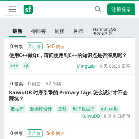
注册登录
HarmonyOS
最新
待回答
周榜
月榜
开发者社区
0
2
540
投票
回答
阅读
使用C++做Qt，请问使用到C++的知识点是否深奥呢？
c++
qt
MingLab
今天 08:36 回答
0
0
92
投票
回答
阅读
KaiwuDB 时序引擎的 Primary Tags 怎么设计才不会
踩坑？
数据库
数据库设计
迁移
时序数据库
influxdb
KaiwuDB
8 月 6 日提问
0
2
646
投票
回答
阅读