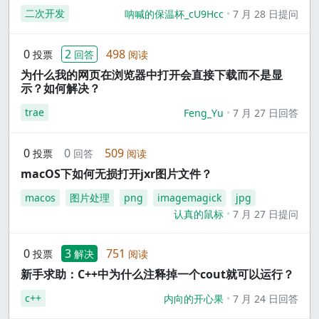
二次开发
呐喊的保温杯_cU9Hcc
7 月 28 日提问
0
2
498
投票
回答
阅读
为什么我的网页在浏览器中打开会直接下载而不是显
示？如何解决？
trae
Feng_Yu
7 月 27 日回答
0
0
509
投票
回答
阅读
macOS下如何无损打开jxr图片文件？
macos
图片处理
png
imagemagick
jpg
认真的鼠标
7 月 27 日提问
0
3
751
投票
解决
阅读
新手求助：C++中为什么注释掉一个cout就可以运行？
c++
内向的开心果
7 月 24 日回答