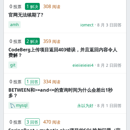
0
1
308
投票
解决
阅读
官网无法续期了?
amh
iomect
8 月 3 日回答
0
2
359
投票
解决
阅读
CodeBerg上传项目返回403错误，并且返回内容令人
费解？
git
eieiieieiei4
8 月 2 日回答
0
1
334
投票
回答
阅读
BETWEEN和>=and<=的查询时间为什么会差出1秒
多？
mysql
永以为好
8 月 1 日回答
0
3
470
投票
回答
阅读