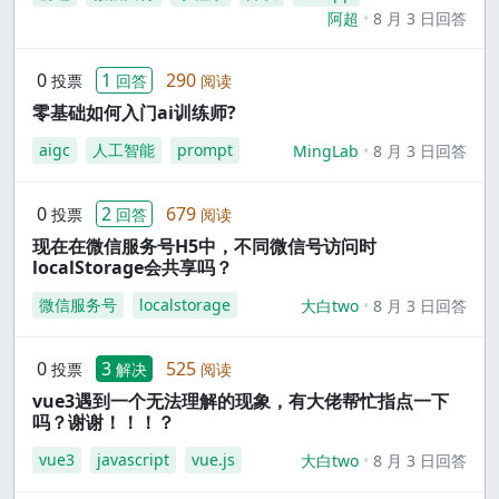
阿超
8 月 3 日回答
0
1
290
投票
回答
阅读
零基础如何入门ai训练师?
aigc
人工智能
prompt
MingLab
8 月 3 日回答
0
2
679
投票
回答
阅读
现在在微信服务号H5中，不同微信号访问时
localStorage会共享吗？
微信服务号
localstorage
大白two
8 月 3 日回答
0
3
525
投票
解决
阅读
vue3遇到一个无法理解的现象，有大佬帮忙指点一下
吗？谢谢！！！？
vue3
javascript
vue.js
大白two
8 月 3 日回答