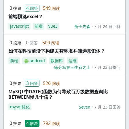
0
4
549
投票
回答
阅读
前端预览excel？
javascript
前端
vue3
兔子先森
7 月 24 日回答
0
0
509
投票
回答
阅读
如何在科技前沿下构建去智环境并筛选意识体？
前端
android
数据库
运维
缘分写在三生石之上
7 月 23 日提问
0
3
526
投票
回答
阅读
MySQL中DATE()函数为何导致百万级数据查询比
BETWEEN慢几十倍？
mysql优化
Seven
7 月 23 日回答
0
4
792
投票
解决
阅读