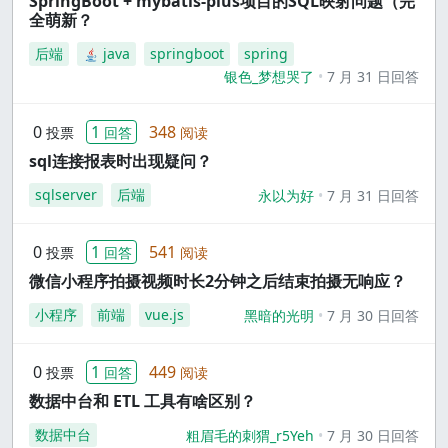
SpringBoot + mybatis-plus项目的SQL映射问题（完
全萌新？
后端
java
springboot
spring
银色_梦想哭了
7 月 31 日回答
0
1
348
投票
回答
阅读
sql连接报表时出现疑问？
sqlserver
后端
永以为好
7 月 31 日回答
0
1
541
投票
回答
阅读
微信小程序拍摄视频时长2分钟之后结束拍摄无响应？
小程序
前端
vue.js
黑暗的光明
7 月 30 日回答
0
1
449
投票
回答
阅读
数据中台和 ETL 工具有啥区别？
数据中台
粗眉毛的刺猬_r5Yeh
7 月 30 日回答