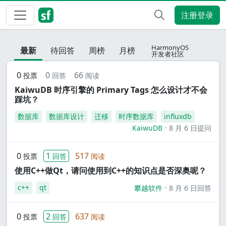
注册登录
HarmonyOS
最新
待回答
周榜
月榜
开发者社区
0
0
66
投票
回答
阅读
KaiwuDB 时序引擎的 Primary Tags 怎么设计才不会
踩坑？
数据库
数据库设计
迁移
时序数据库
influxdb
KaiwuDB
8 月 6 日提问
0
1
517
投票
回答
阅读
使用C++做Qt，请问使用到C++的知识点是否深奥呢？
c++
qt
攀越软件
8 月 6 日回答
0
2
637
投票
回答
阅读