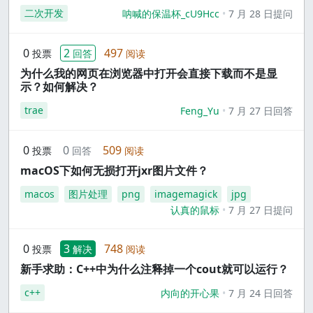
二次开发
呐喊的保温杯_cU9Hcc
7 月 28 日提问
0
2
497
投票
回答
阅读
为什么我的网页在浏览器中打开会直接下载而不是显
示？如何解决？
trae
Feng_Yu
7 月 27 日回答
0
0
509
投票
回答
阅读
macOS下如何无损打开jxr图片文件？
macos
图片处理
png
imagemagick
jpg
认真的鼠标
7 月 27 日提问
0
3
748
投票
解决
阅读
新手求助：C++中为什么注释掉一个cout就可以运行？
c++
内向的开心果
7 月 24 日回答