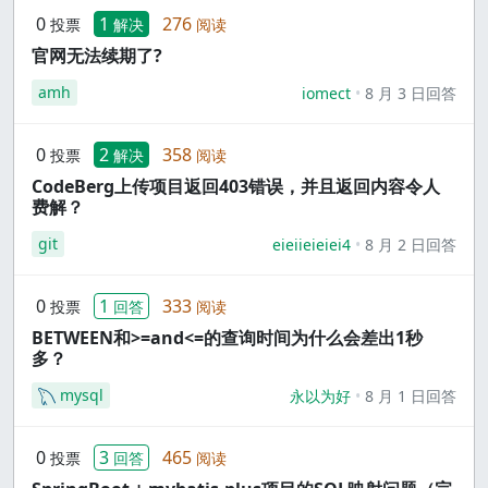
0
1
276
投票
解决
阅读
官网无法续期了?
amh
iomect
8 月 3 日回答
0
2
358
投票
解决
阅读
CodeBerg上传项目返回403错误，并且返回内容令人
费解？
git
eieiieieiei4
8 月 2 日回答
0
1
333
投票
回答
阅读
BETWEEN和>=and<=的查询时间为什么会差出1秒
多？
mysql
永以为好
8 月 1 日回答
0
3
465
投票
回答
阅读