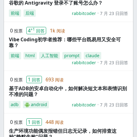
谷歌的 Antigravity 登录不了账号怎么办？
前端
后端
rabbitcoder
7 月 23 日回答
+1
0
4
1k
投票
回答
阅读
Vibe Coding初学者推荐：哪些平台既易用又安全可
靠？
前端
html
人工智能
prompt
claude
rabbitcoder
7 月 23 日回答
0
1
693
投票
回答
阅读
基于ADB的安卓自动化中，如何解决短文本和表情识别
不准的问题？
adb
android
rabbitcoder
7 月 23 日回答
0
1
448
投票
回答
阅读
生产环境功能偶发报错但日志无记录，如何排查这
种"静默失败"问题？