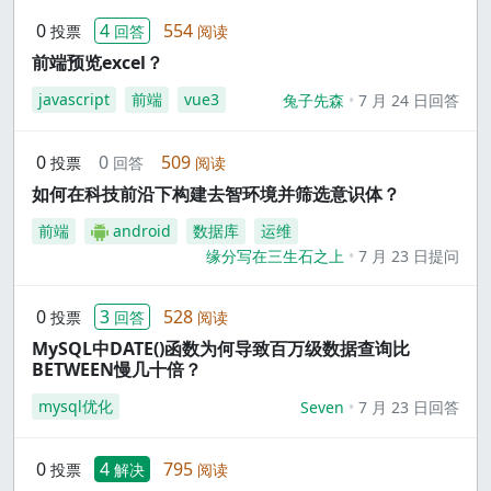
0
4
554
投票
回答
阅读
前端预览excel？
javascript
前端
vue3
兔子先森
7 月 24 日回答
0
0
509
投票
回答
阅读
如何在科技前沿下构建去智环境并筛选意识体？
前端
android
数据库
运维
缘分写在三生石之上
7 月 23 日提问
0
3
528
投票
回答
阅读
MySQL中DATE()函数为何导致百万级数据查询比
BETWEEN慢几十倍？
mysql优化
Seven
7 月 23 日回答
0
4
795
投票
解决
阅读