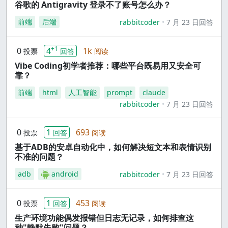
谷歌的 Antigravity 登录不了账号怎么办？
前端
后端
rabbitcoder
7 月 23 日回答
+1
0
4
1k
投票
回答
阅读
Vibe Coding初学者推荐：哪些平台既易用又安全可
靠？
前端
html
人工智能
prompt
claude
rabbitcoder
7 月 23 日回答
0
1
693
投票
回答
阅读
基于ADB的安卓自动化中，如何解决短文本和表情识别
不准的问题？
adb
android
rabbitcoder
7 月 23 日回答
0
1
453
投票
回答
阅读
生产环境功能偶发报错但日志无记录，如何排查这
种"静默失败"问题？