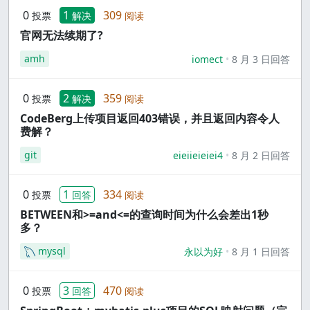
0
1
309
投票
解决
阅读
官网无法续期了?
amh
iomect
8 月 3 日回答
0
2
359
投票
解决
阅读
CodeBerg上传项目返回403错误，并且返回内容令人
费解？
git
eieiieieiei4
8 月 2 日回答
0
1
334
投票
回答
阅读
BETWEEN和>=and<=的查询时间为什么会差出1秒
多？
mysql
永以为好
8 月 1 日回答
0
3
470
投票
回答
阅读