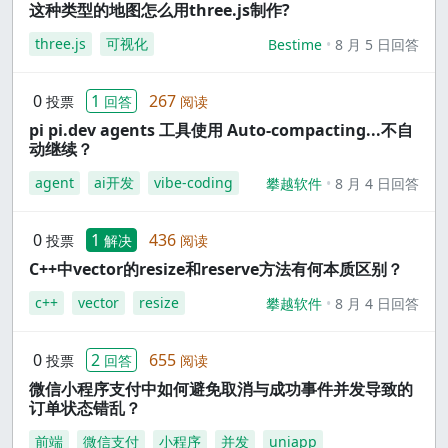
这种类型的地图怎么用three.js制作?
three.js
可视化
Bestime
8 月 5 日回答
0
1
267
投票
回答
阅读
pi pi.dev agents 工具使用 Auto-compacting...不自
动继续？
agent
ai开发
vibe-coding
攀越软件
8 月 4 日回答
0
1
436
投票
解决
阅读
C++中vector的resize和reserve方法有何本质区别？
c++
vector
resize
攀越软件
8 月 4 日回答
0
2
655
投票
回答
阅读
微信小程序支付中如何避免取消与成功事件并发导致的
订单状态错乱？
前端
微信支付
小程序
并发
uniapp