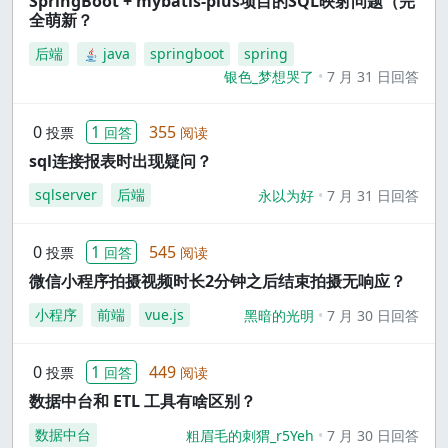
SpringBoot + mybatis-plus项目的SQL映射问题（完
全萌新？
后端
java
springboot
spring
银色_梦想哭了
7 月 31 日回答
0
1
355
投票
回答
阅读
sql连接报表时出现疑问？
sqlserver
后端
永以为好
7 月 31 日回答
0
1
545
投票
回答
阅读
微信小程序拍摄视频时长2分钟之后结束拍摄无响应？
小程序
前端
vue.js
黑暗的光明
7 月 30 日回答
0
1
449
投票
回答
阅读
数据中台和 ETL 工具有啥区别？
数据中台
粗眉毛的刺猬_r5Yeh
7 月 30 日回答