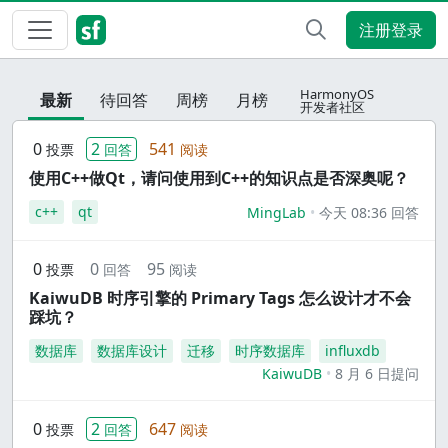
注册登录
HarmonyOS
最新
待回答
周榜
月榜
开发者社区
0
2
541
投票
回答
阅读
使用C++做Qt，请问使用到C++的知识点是否深奥呢？
c++
qt
MingLab
今天 08:36 回答
0
0
95
投票
回答
阅读
KaiwuDB 时序引擎的 Primary Tags 怎么设计才不会
踩坑？
数据库
数据库设计
迁移
时序数据库
influxdb
KaiwuDB
8 月 6 日提问
0
2
647
投票
回答
阅读