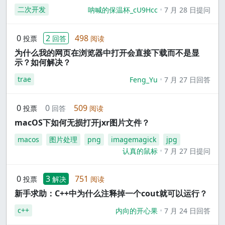
二次开发
呐喊的保温杯_cU9Hcc
7 月 28 日提问
0
2
498
投票
回答
阅读
为什么我的网页在浏览器中打开会直接下载而不是显
示？如何解决？
trae
Feng_Yu
7 月 27 日回答
0
0
509
投票
回答
阅读
macOS下如何无损打开jxr图片文件？
macos
图片处理
png
imagemagick
jpg
认真的鼠标
7 月 27 日提问
0
3
751
投票
解决
阅读
新手求助：C++中为什么注释掉一个cout就可以运行？
c++
内向的开心果
7 月 24 日回答