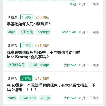
阿超
8 月 3 日回答
0
1
268
投票
回答
阅读
零基础如何入门ai训练师?
aigc
人工智能
prompt
MingLab
8 月 3 日回答
0
2
681
投票
回答
阅读
现在在微信服务号H5中，不同微信号访问时
localStorage会共享吗？
微信服务号
localstorage
大白two
8 月 3 日回答
0
3
543
投票
解决
阅读
vue3遇到一个无法理解的现象，有大佬帮忙指点一下
吗？谢谢！！！？
vue3
javascript
vue.js
大白two
8 月 3 日回答