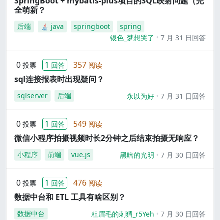
SpringBoot + mybatis-plus项目的SQL映射问题（完
全萌新？
后端
java
springboot
spring
银色_梦想哭了
7 月 31 日回答
0
1
357
投票
回答
阅读
sql连接报表时出现疑问？
sqlserver
后端
永以为好
7 月 31 日回答
0
1
549
投票
回答
阅读
微信小程序拍摄视频时长2分钟之后结束拍摄无响应？
小程序
前端
vue.js
黑暗的光明
7 月 30 日回答
0
1
476
投票
回答
阅读
数据中台和 ETL 工具有啥区别？
数据中台
粗眉毛的刺猬_r5Yeh
7 月 30 日回答