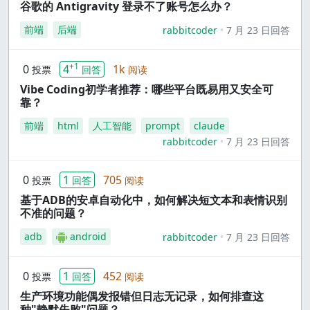
谷歌的 Antigravity 登录不了账号怎么办？
前端
后端
rabbitcoder
7 月 23 日回答
+1
0
4
1k
投票
回答
阅读
Vibe Coding初学者推荐：哪些平台既易用又安全可
靠？
前端
html
人工智能
prompt
claude
rabbitcoder
7 月 23 日回答
0
1
705
投票
回答
阅读
基于ADB的安卓自动化中，如何解决短文本和表情识别
不准的问题？
adb
android
rabbitcoder
7 月 23 日回答
0
1
452
投票
回答
阅读
生产环境功能偶发报错但日志无记录，如何排查这
种"静默失败"问题？