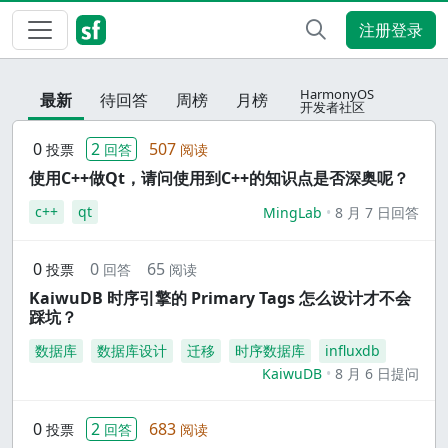
注册登录
HarmonyOS
最新
待回答
周榜
月榜
开发者社区
0
2
507
投票
回答
阅读
使用C++做Qt，请问使用到C++的知识点是否深奥呢？
c++
qt
MingLab
8 月 7 日回答
0
0
65
投票
回答
阅读
KaiwuDB 时序引擎的 Primary Tags 怎么设计才不会
踩坑？
数据库
数据库设计
迁移
时序数据库
influxdb
KaiwuDB
8 月 6 日提问
0
2
683
投票
回答
阅读