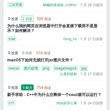
二次开发
呐喊的保温杯_cU9Hcc
7 月 28 日提问
0
2
509
投票
回答
阅读
为什么我的网页在浏览器中打开会直接下载而不是显
示？如何解决？
trae
Feng_Yu
7 月 27 日回答
0
0
516
投票
回答
阅读
macOS下如何无损打开jxr图片文件？
macos
图片处理
png
imagemagick
jpg
认真的鼠标
7 月 27 日提问
0
3
754
投票
解决
阅读
新手求助：C++中为什么注释掉一个cout就可以运行？
c++
内向的开心果
7 月 24 日回答