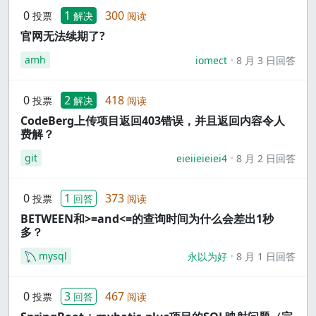
0
1
300
投票
解决
阅读
官网无法续期了?
amh
iomect
8 月 3 日回答
0
2
418
投票
解决
阅读
CodeBerg上传项目返回403错误，并且返回内容令人
费解？
git
eieiieieiei4
8 月 2 日回答
0
1
373
投票
回答
阅读
BETWEEN和>=and<=的查询时间为什么会差出1秒
多？
mysql
永以为好
8 月 1 日回答
0
3
467
投票
回答
阅读