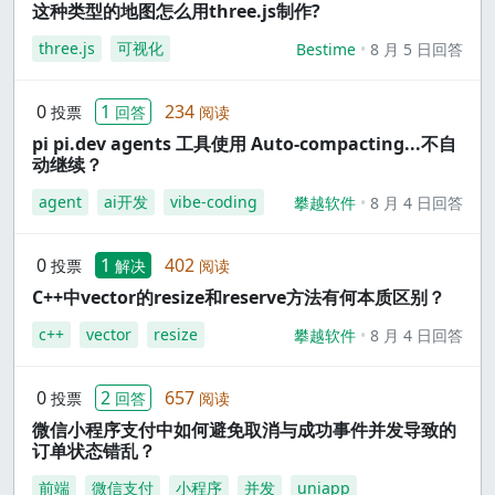
这种类型的地图怎么用three.js制作?
three.js
可视化
Bestime
8 月 5 日回答
0
1
234
投票
回答
阅读
pi pi.dev agents 工具使用 Auto-compacting...不自
动继续？
agent
ai开发
vibe-coding
攀越软件
8 月 4 日回答
0
1
402
投票
解决
阅读
C++中vector的resize和reserve方法有何本质区别？
c++
vector
resize
攀越软件
8 月 4 日回答
0
2
657
投票
回答
阅读
微信小程序支付中如何避免取消与成功事件并发导致的
订单状态错乱？
前端
微信支付
小程序
并发
uniapp