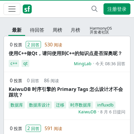
注册登录
HarmonyOS
最新
待回答
周榜
月榜
开发者社区
0
2
530
投票
回答
阅读
使用C++做Qt，请问使用到C++的知识点是否深奥呢？
c++
qt
MingLab
今天 08:36 回答
0
0
86
投票
回答
阅读
KaiwuDB 时序引擎的 Primary Tags 怎么设计才不会
踩坑？
数据库
数据库设计
迁移
时序数据库
influxdb
KaiwuDB
8 月 6 日提问
0
2
591
投票
回答
阅读