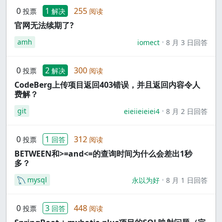
0
1
255
投票
解决
阅读
官网无法续期了?
amh
iomect
8 月 3 日回答
0
2
300
投票
解决
阅读
CodeBerg上传项目返回403错误，并且返回内容令人
费解？
git
eieiieieiei4
8 月 2 日回答
0
1
312
投票
回答
阅读
BETWEEN和>=and<=的查询时间为什么会差出1秒
多？
mysql
永以为好
8 月 1 日回答
0
3
448
投票
回答
阅读