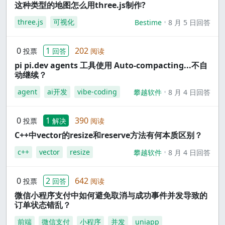
这种类型的地图怎么用three.js制作?
three.js
可视化
Bestime
8 月 5 日回答
0
1
202
投票
回答
阅读
pi pi.dev agents 工具使用 Auto-compacting...不自
动继续？
agent
ai开发
vibe-coding
攀越软件
8 月 4 日回答
0
1
390
投票
解决
阅读
C++中vector的resize和reserve方法有何本质区别？
c++
vector
resize
攀越软件
8 月 4 日回答
0
2
642
投票
回答
阅读
微信小程序支付中如何避免取消与成功事件并发导致的
订单状态错乱？
前端
微信支付
小程序
并发
uniapp