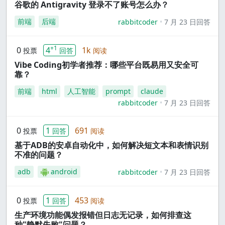
谷歌的 Antigravity 登录不了账号怎么办？
前端
后端
rabbitcoder
7 月 23 日回答
+1
0
4
1k
投票
回答
阅读
Vibe Coding初学者推荐：哪些平台既易用又安全可
靠？
前端
html
人工智能
prompt
claude
rabbitcoder
7 月 23 日回答
0
1
691
投票
回答
阅读
基于ADB的安卓自动化中，如何解决短文本和表情识别
不准的问题？
adb
android
rabbitcoder
7 月 23 日回答
0
1
453
投票
回答
阅读
生产环境功能偶发报错但日志无记录，如何排查这
种"静默失败"问题？