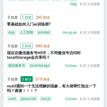
阿超
8 月 3 日回答
0
1
260
投票
回答
阅读
零基础如何入门ai训练师?
aigc
人工智能
prompt
MingLab
8 月 3 日回答
0
2
680
投票
回答
阅读
现在在微信服务号H5中，不同微信号访问时
localStorage会共享吗？
微信服务号
localstorage
大白two
8 月 3 日回答
0
3
519
投票
解决
阅读
vue3遇到一个无法理解的现象，有大佬帮忙指点一下
吗？谢谢！！！？
vue3
javascript
vue.js
大白two
8 月 3 日回答