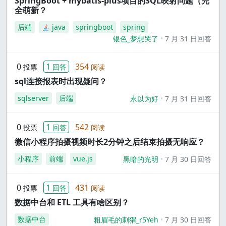
SpringBoot + mybatis-plus项目的SQL映射问题（完
全萌新？
后端
java
springboot
spring
银色_梦想哭了
7 月 31 日回答
0
1
354
投票
回答
阅读
sql连接报表时出现疑问？
sqlserver
后端
永以为好
7 月 31 日回答
0
1
542
投票
回答
阅读
微信小程序拍摄视频时长2分钟之后结束拍摄无响应？
小程序
前端
vue.js
黑暗的光明
7 月 30 日回答
0
1
431
投票
回答
阅读
数据中台和 ETL 工具有啥区别？
数据中台
粗眉毛的刺猬_r5Yeh
7 月 30 日回答