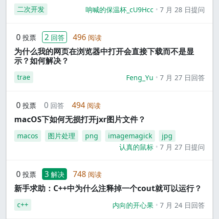
二次开发
呐喊的保温杯_cU9Hcc
7 月 28 日提问
0
2
496
投票
回答
阅读
为什么我的网页在浏览器中打开会直接下载而不是显
示？如何解决？
trae
Feng_Yu
7 月 27 日回答
0
0
494
投票
回答
阅读
macOS下如何无损打开jxr图片文件？
macos
图片处理
png
imagemagick
jpg
认真的鼠标
7 月 27 日提问
0
3
748
投票
解决
阅读
新手求助：C++中为什么注释掉一个cout就可以运行？
c++
内向的开心果
7 月 24 日回答