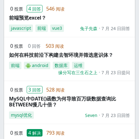
0
4
546
投票
回答
阅读
前端预览excel？
javascript
前端
vue3
兔子先森
7 月 24 日回答
0
0
503
投票
回答
阅读
如何在科技前沿下构建去智环境并筛选意识体？
前端
android
数据库
运维
缘分写在三生石之上
7 月 23 日提问
0
3
528
投票
回答
阅读
MySQL中DATE()函数为何导致百万级数据查询比
BETWEEN慢几十倍？
mysql优化
Seven
7 月 23 日回答
0
4
793
投票
解决
阅读