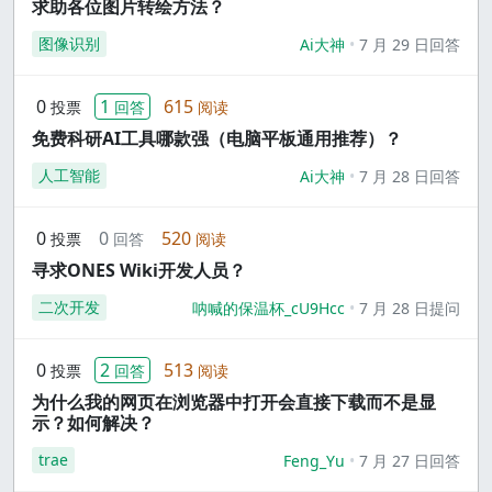
求助各位图片转绘方法？
图像识别
Ai大神
7 月 29 日回答
0
1
615
投票
回答
阅读
免费科研AI工具哪款强（电脑平板通用推荐）？
人工智能
Ai大神
7 月 28 日回答
0
0
520
投票
回答
阅读
寻求ONES Wiki开发人员？
二次开发
呐喊的保温杯_cU9Hcc
7 月 28 日提问
0
2
513
投票
回答
阅读
为什么我的网页在浏览器中打开会直接下载而不是显
示？如何解决？
trae
Feng_Yu
7 月 27 日回答