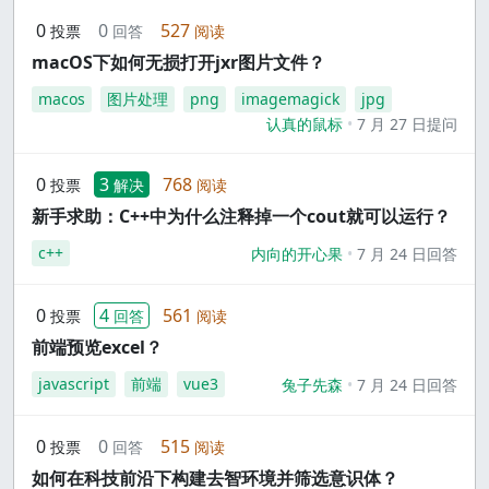
0
0
527
投票
回答
阅读
macOS下如何无损打开jxr图片文件？
macos
图片处理
png
imagemagick
jpg
认真的鼠标
7 月 27 日提问
0
3
768
投票
解决
阅读
新手求助：C++中为什么注释掉一个cout就可以运行？
c++
内向的开心果
7 月 24 日回答
0
4
561
投票
回答
阅读
前端预览excel？
javascript
前端
vue3
兔子先森
7 月 24 日回答
0
0
515
投票
回答
阅读
如何在科技前沿下构建去智环境并筛选意识体？