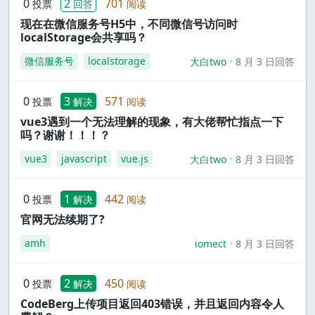
0
2
701
投票
回答
阅读
现在在微信服务号H5中，不同微信号访问时
localStorage会共享吗？
微信服务号
localstorage
大白two
8 月 3 日回答
0
3
571
投票
解决
阅读
vue3遇到一个无法理解的现象，有大佬帮忙指点一下
吗？谢谢！！！？
vue3
javascript
vue.js
大白two
8 月 3 日回答
0
1
442
投票
解决
阅读
官网无法续期了?
amh
iomect
8 月 3 日回答
0
2
450
投票
解决
阅读
CodeBerg上传项目返回403错误，并且返回内容令人