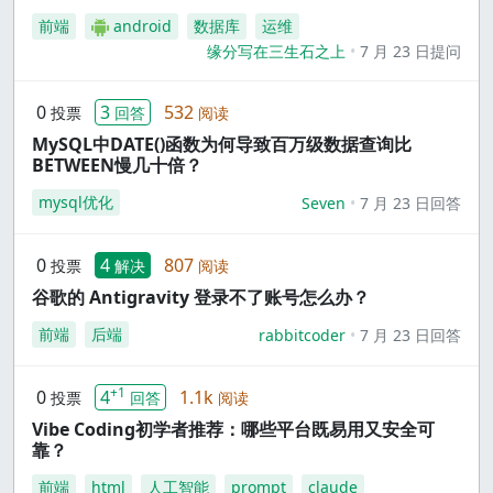
前端
android
数据库
运维
缘分写在三生石之上
7 月 23 日提问
0
3
532
投票
回答
阅读
MySQL中DATE()函数为何导致百万级数据查询比
BETWEEN慢几十倍？
mysql优化
Seven
7 月 23 日回答
0
4
807
投票
解决
阅读
谷歌的 Antigravity 登录不了账号怎么办？
前端
后端
rabbitcoder
7 月 23 日回答
+1
0
4
1.1k
投票
回答
阅读
Vibe Coding初学者推荐：哪些平台既易用又安全可
靠？
前端
html
人工智能
prompt
claude