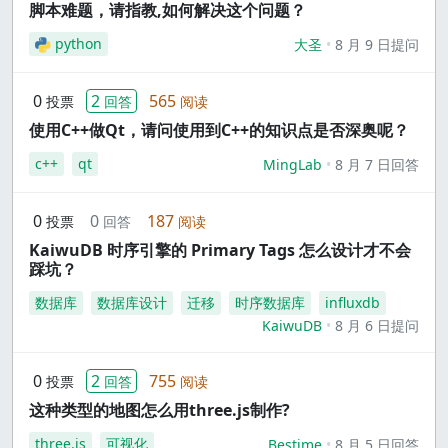
脚本难题，请指教,如何解决这个问题？
python
大圣
8 月 9 日提问
0
2
565
投票
回答
阅读
使用C++做Qt，请问使用到C++的知识点是否深奥呢？
c++
qt
MingLab
8 月 7 日回答
0
0
187
投票
回答
阅读
KaiwuDB 时序引擎的 Primary Tags 怎么设计才不会
踩坑？
数据库
数据库设计
迁移
时序数据库
influxdb
KaiwuDB
8 月 6 日提问
0
2
755
投票
回答
阅读
这种类型的地图怎么用three.js制作?
three.js
可视化
Bestime
8 月 5 日回答