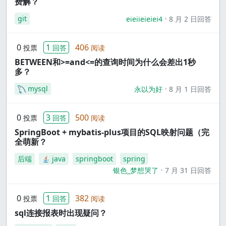
费解？
git
eieiieieiei4
8 月 2 日回答
0
1
406
投票
回答
阅读
BETWEEN和>=and<=的查询时间为什么会差出1秒
多？
mysql
永以为好
8 月 1 日回答
0
3
500
投票
回答
阅读
SpringBoot + mybatis-plus项目的SQL映射问题（完
全萌新？
后端
java
springboot
spring
银色_梦想哭了
7 月 31 日回答
0
1
382
投票
回答
阅读
sql连接报表时出现疑问？