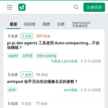
注册登录
HarmonyOS
最新
待回答
周榜
月榜
开发者社区
0
2
399
投票
回答
阅读
pi pi.dev agents 工具使用 Auto-compacting...不自
动继续？
agent
ai开发
vibe-coding
气势凌人的乌冬面
8 月 9 日回答
0
1
94
投票
回答
阅读
amhpod 似乎无法传达镜像名后的参数？
amh
amh面板
8 月 9 日回答
0
0
77
投票
回答
阅读