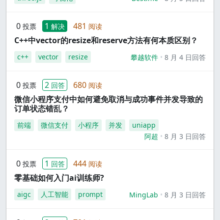
0
1
481
投票
解决
阅读
C++中vector的resize和reserve方法有何本质区别？
c++
vector
resize
攀越软件
8 月 4 日回答
0
2
680
投票
回答
阅读
微信小程序支付中如何避免取消与成功事件并发导致的
订单状态错乱？
前端
微信支付
小程序
并发
uniapp
阿超
8 月 3 日回答
0
1
444
投票
回答
阅读
零基础如何入门ai训练师?
aigc
人工智能
prompt
MingLab
8 月 3 日回答